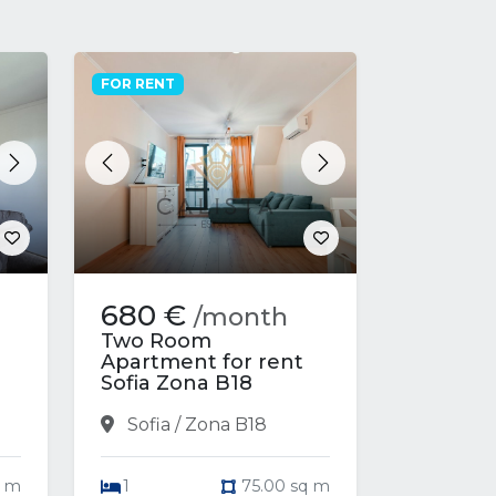
FOR RENT
Next
Previous
Next
680 €
/month
Two Room
Apartment for rent
Sofia Zona B18
Sofia / Zona B18
q m
1
75.00 sq m