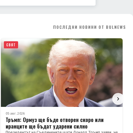
ПОСЛЕДНИ НОВИНИ ОТ BULNEWS
СВЯТ
05 авг. 2026
Тръмп: Ормуз ще бъде отворен скоро или
иранците ще бъдат ударени силно
Президентът на Съединените щати Доналд Тръмп заяви, че