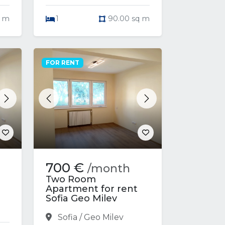
q m
1
90.00 sq m
FOR RENT
Next
Previous
Next
700 €
/month
Two Room
Apartment for rent
Sofia Geo Milev
Sofia / Geo Milev