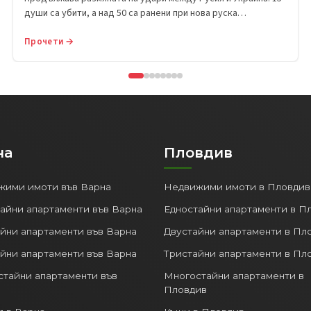
души са убити, а над 50 са ранени при нова руска…
Прочети →
на
Пловдив
жими имоти във Варна
Недвижими имоти в Пловдив
айни апартаменти във Варна
Едностайни апартаменти в П
йни апартаменти във Варна
Двустайни апартаменти в Пл
йни апартаменти във Варна
Тристайни апартаменти в Пл
тайни апартаменти във
Многостайни апартаменти в
Пловдив