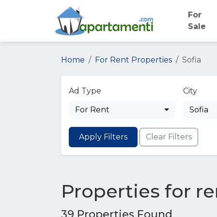
For
Sale
Home
For Rent Properties
Sofia
Ad Type
City
For Rent
Sofia
Apply Filters
Clear Filters
Properties for re
39 Properties Found