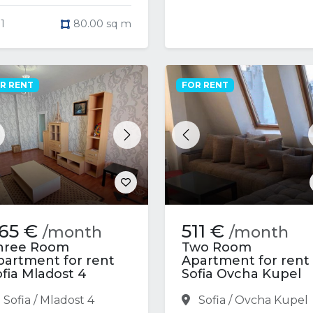
1
80.00 sq m
R RENT
FOR RENT
revious
Next
Previous
65 €
511 €
/month
/month
hree Room
Two Room
partment for rent
Apartment for rent
ofia Mladost 4
Sofia Ovcha Kupel
Sofia / Mladost 4
Sofia / Ovcha Kupel