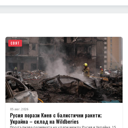
СВЯТ
05 авг. 2026
Русия порази Киев с балистични ракети;
Украйна – склад на Wildberies
Продължава размяната на удари между Русия и Украйна. 15