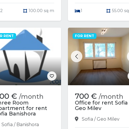
2
100.00 sq m
1
55.00 s
R RENT
FOR RENT
Previous
00 €
700 €
/month
/month
hree Room
Office for rent Sofia
partment for rent
Geo Milev
ofia Banishora
Sofia / Geo Milev
Sofia / Banishora