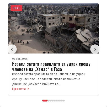
СВЯТ
05 авг. 2026
Израел затяга правилата за удари срещу
членове на „Хамас“ в Газа
Израел затяга правилата си за нанасяне на удари
срещу членове на палестинското ислямистко
движение „Хамас“ в Ивицата Га…
Прочети →