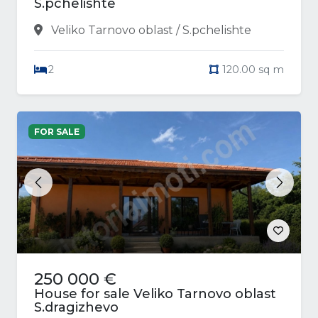
S.pchelishte
Veliko Tarnovo oblast / S.pchelishte
2
120.00 sq m
FOR SALE
Previous
Next
250 000 €
House for sale Veliko Tarnovo oblast
S.dragizhevo