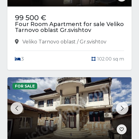
99 500 €
Four Room Apartment for sale Veliko
Tarnovo oblast Gr.svishtov
Veliko Tarnovo oblast / Gr.svishtov
3
102.00 sq m
FOR SALE
Previous
Next