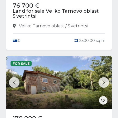
76 700 €
Land for sale Veliko Tarnovo oblast
S.vetrintsi
Veliko Tarnovo oblast / S.vetrintsi
0
2500.00 sq m
FOR SALE
Previous
Next