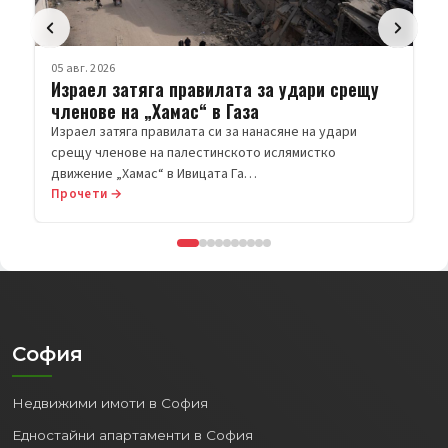
 срещу
удари
о
Прочети →
София
Недвижими имоти в София
Едностайни апартаменти в София