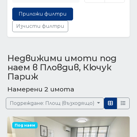
Приложи филтри
Изчисти филтри
Недвижими имоти под
наем в Пловдив, Кючук
Париж
Намерени 2 имота
Подреждане:
Площ (възходящо)
Под наем