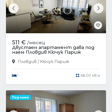
Previous
Next
511 €
/месец
Двустаен апартамент дава под
наем Пловдив Кючук Париж
Пловдив / Кючук Париж
1
68.00 кв.м
Под наем