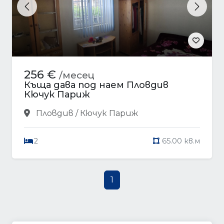
Previous
Next
256 €
/месец
Къща дава под наем Пловдив
Кючук Париж
Пловдив / Кючук Париж
2
65.00 кв.м
1