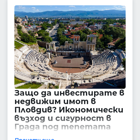
Защо да инвестирате в
недвижим имот в
Пловдив? Икономически
възход и сигурност в
Града под тепетата
Пловдив е не само културната столица