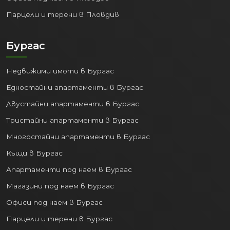
Парцели и терени в Пловдив
Когато големият бизнес расте, расте
и градът. Оборотът на
нефинансовите предприятия в
Бургас
областта е скочил от 27.9 милиарда
лева на зашеметяващите
47.1
Недвижими имоти в Бургас
милиарда лева
само за 5 години. В
Едностайни апартаменти в Бургас
същото време чуждестранните преки
инвестиции достигат над
2.6
Двустайни апартаменти в Бургас
милиарда евро
към края на
Тристайни апартаменти в Бургас
разглеждания период.
Многостайни апартаменти в Бургас
Този икономически бум води до
Къщи в Бургас
изграждането на нови офис сгради,
Апартаменти под наем в Бургас
логистични центрове и
производствени бази. Всичко това
Магазини под наем в Бургас
изисква качествена инфраструктура и
Офиси под наем в Бургас
най-вече – жилища за хората, които
Парцели и терени в Бургас
управляват и работят в тези бизнеси.