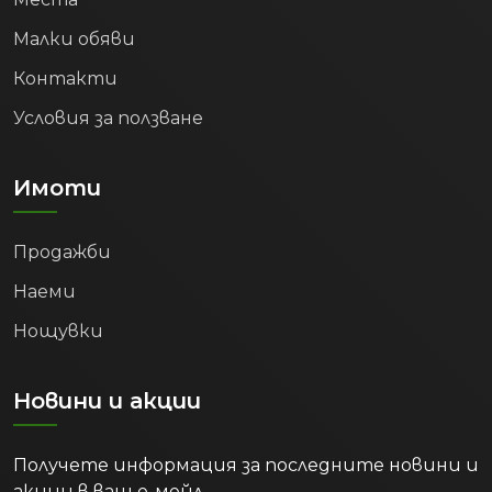
формирането на силна средна класа,
Малки обяви
която търси ново строителство,
модерни комплекси от затворен тип и
Контакти
качествена градска среда.
Условия за ползване
Защо Пловдив е
правилният избор?
Имоти
Цифрите са категорични – Пловдив
преживява икономически ренесанс.
Продажби
Комбинацията от растящи доходи (с
Наеми
над 65%), рекордно ниска безработица
(2.4%), огромен ръст в бизнес
Нощувки
оборотите и все по-високообразовано
население превръщат Града под
Новини и акции
тепетата в един от най-сигурните и
доходоносни пазари на недвижими
имоти в България.
Получете информация за последните новини и
акции в ваш е-мейл.