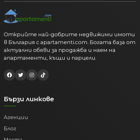
4. Образован и
перспективен профил на
населението
Открийте най-добрите недвижими имоти
Пловдив е водещ университетски
център, което не само осигурява
в България с apartamenti.com. Богата база от
постоянен поток от студенти (и
актуални обяви за продажба и наем на
търсене на квартири), но и задържа
апартаменти, къщи и парцели.
младите таланти в града след
завършването им. Данните на НСИ
показват забележителна тенденция:
относителният дял на населението
(25-64 г.) с висше образование нараства
Бързи линкове
от 26.4% през 2020 г. на
33.1% през 2024
г.
Този скок в образователния профил
привлича високотехнологични
Агенции
компании (IT сектор, аутсорсинг,
Блог
развойна дейност), които предлагат
високи възнаграждения. Резултатът е
Места