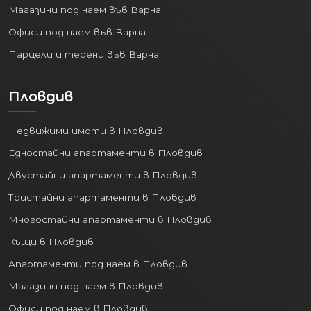
Магазини под наем във Варна
списъчен брой на работещите по
трудово правоотношение е нараснал
Офиси под наем във Варна
от 211 493 души през 2020 г. до
230 534
Парцели и терени във Варна
души през 2024 г.
Успоредно с това,
безработицата в областта пада до
Пловдив
рекордно ниските
2.4%
.
Всеки нов служител в региона е
Недвижими имоти в Пловдив
потенциален наемател или купувач на
Едностайни апартаменти в Пловдив
жилище. Притокът на кадри от
Двустайни апартаменти в Пловдив
съседни области гарантира, че
търсенето на апартаменти в Пловдив
Тристайни апартаменти в Пловдив
ще остане стабилно и високо,
Многостайни апартаменти в Пловдив
предпазвайки инвестицията ви от
Къщи в Пловдив
обезценяване.
Апартаменти под наем в Пловдив
3. Бизнес експанзия и
чуждестранни
Магазини под наем в Пловдив
инвестиции
Офиси под наем в Пловдив