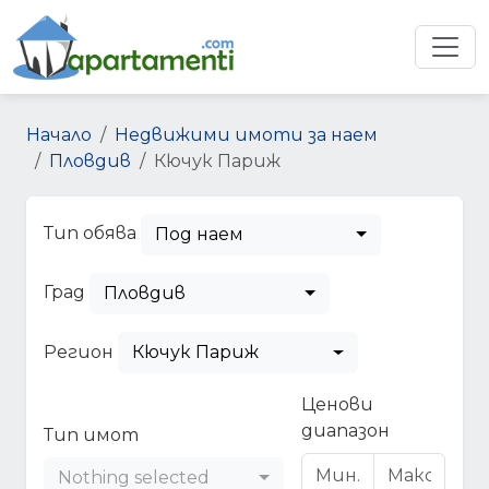
Начало
Недвижими имоти за наем
Пловдив
Кючук Париж
Тип обява
Под наем
Град
Пловдив
Регион
Кючук Париж
Ценови
диапазон
Тип имот
Nothing selected