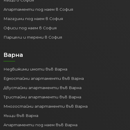
Къщи в София
местното население разполага с все
Апартаменти под наем в София
повече средства. За вас като
инвеститор това означава две неща:
Магазини под наем в София
Офиси под наем в София
Сигурен пазар на наеми, където
наемателите могат да си позволят
Парцели и терени в София
по-високи месечни вноски.
Висока ликвидност на имотите,
Варна
тъй като все повече хора имат
достъп до ипотечно кредитиране
Недвижими имоти във Варна
благодарение на растящите си
доходи.
Едностайни апартаменти във Варна
Двустайни апартаменти във Варна
2. Рекордна заетост и
разрастващ се пазар на
Тристайни апартаменти във Варна
труда
Многостайни апартаменти във Варна
Пловдив и Тракия икономическа зона
Къщи във Варна
генерират огромно количество нови
Апартаменти под наем във Варна
работни места. Според НСИ, средният