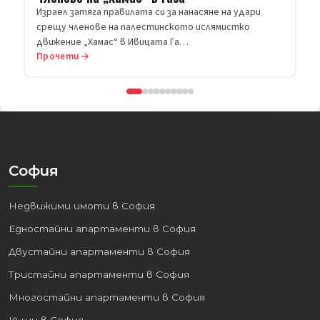
Израел затяга правилата си за нанасяне на удари
които очертават една изключително
срещу членове на палестинското ислямистко
перспективна картина за имотния
движение „Хамас“ в Ивицата Га…
пазар.
Прочети →
1. Драстичен скок на
доходите и
покупателната
способност
Най-важният фактор за
София
устойчивостта на един имотен пазар
е платежоспособността на
Недвижими имоти в София
населението. Данните за Пловдив тук
са повече от впечатляващи. Средната
Едностайни апартаменти в София
годишна работна заплата на наетите
Двустайни апартаменти в София
лица в областта бележи огромен ръст
Тристайни апартаменти в София
– от 14 171 лв. през 2020 г. до
23 473 лв.
през 2024 г.
Това увеличение от близо
Многостайни апартаменти в София
65% за пет години е ясен индикатор, че