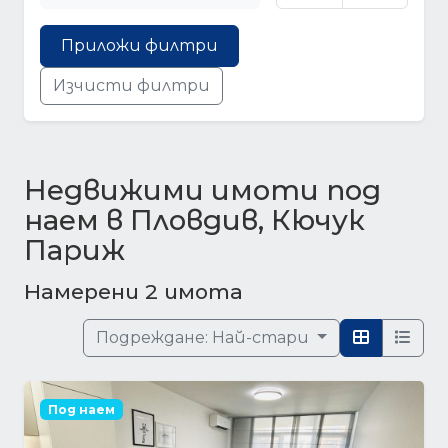
Приложи филтри
Изчисти филтри
Недвижими имоти под
наем в Пловдив, Кючук
Париж
Намерени 2 имота
Подреждане:
Най-стари
Под наем