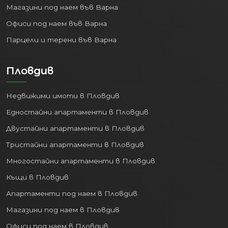
Магазини под наем във Варна
списъчен брой на работещите по
трудово правоотношение е нараснал
Офиси под наем във Варна
от 211 493 души през 2020 г. до
230 534
Парцели и терени във Варна
души през 2024 г.
Успоредно с това,
безработицата в областта пада до
Пловдив
рекордно ниските
2.4%
.
Всеки нов служител в региона е
Недвижими имоти в Пловдив
потенциален наемател или купувач на
Едностайни апартаменти в Пловдив
жилище. Притокът на кадри от
Двустайни апартаменти в Пловдив
съседни области гарантира, че
търсенето на апартаменти в Пловдив
Тристайни апартаменти в Пловдив
ще остане стабилно и високо,
Многостайни апартаменти в Пловдив
предпазвайки инвестицията ви от
Къщи в Пловдив
обезценяване.
Апартаменти под наем в Пловдив
3. Бизнес експанзия и
чуждестранни
Магазини под наем в Пловдив
инвестиции
Офиси под наем в Пловдив