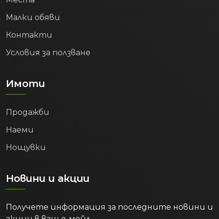
формирането на силна средна класа,
Малки обяви
която търси ново строителство,
модерни комплекси от затворен тип и
Контакти
качествена градска среда.
Условия за ползване
Защо Пловдив е
правилният избор?
Имоти
Цифрите са категорични – Пловдив
преживява икономически ренесанс.
Продажби
Комбинацията от растящи доходи (с
Наеми
над 65%), рекордно ниска безработица
(2.4%), огромен ръст в бизнес
Нощувки
оборотите и все по-високообразовано
население превръщат Града под
Новини и акции
тепетата в един от най-сигурните и
доходоносни пазари на недвижими
имоти в България.
Получете информация за последните новини и
акции в ваш е-мейл.