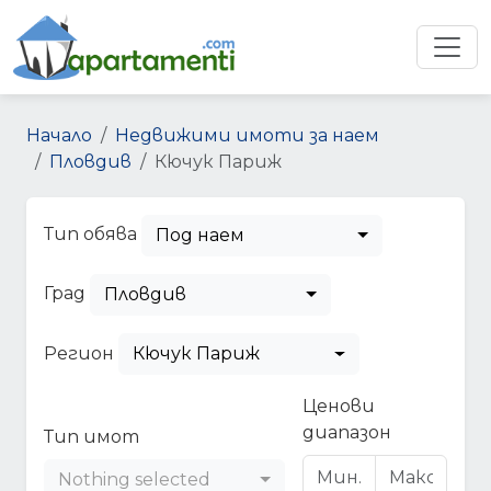
Начало
Недвижими имоти за наем
Пловдив
Кючук Париж
Тип обява
Под наем
Град
Пловдив
Регион
Кючук Париж
Ценови
диапазон
Тип имот
Nothing selected