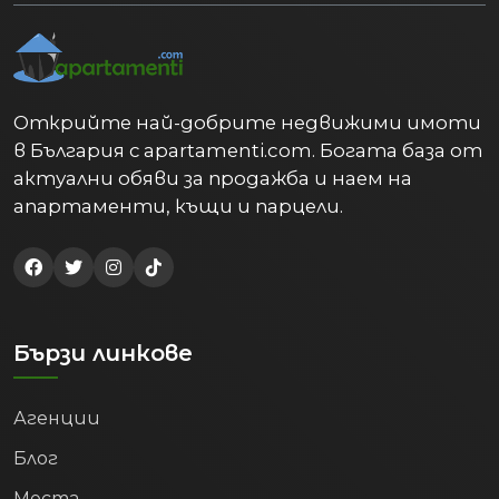
4. Образован и
перспективен профил на
населението
Открийте най-добрите недвижими имоти
Пловдив е водещ университетски
център, което не само осигурява
в България с apartamenti.com. Богата база от
постоянен поток от студенти (и
актуални обяви за продажба и наем на
търсене на квартири), но и задържа
апартаменти, къщи и парцели.
младите таланти в града след
завършването им. Данните на НСИ
показват забележителна тенденция:
относителният дял на населението
(25-64 г.) с висше образование нараства
Бързи линкове
от 26.4% през 2020 г. на
33.1% през 2024
г.
Този скок в образователния профил
привлича високотехнологични
Агенции
компании (IT сектор, аутсорсинг,
Блог
развойна дейност), които предлагат
високи възнаграждения. Резултатът е
Места