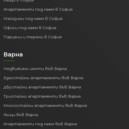
Къщи в София
местното население разполага с все
Апартаменти под наем в София
повече средства. За вас като
инвеститор това означава две неща:
Магазини под наем в София
Офиси под наем в София
Сигурен пазар на наеми, където
наемателите могат да си позволят
Парцели и терени в София
по-високи месечни вноски.
Висока ликвидност на имотите,
Варна
тъй като все повече хора имат
достъп до ипотечно кредитиране
Недвижими имоти във Варна
благодарение на растящите си
доходи.
Едностайни апартаменти във Варна
Двустайни апартаменти във Варна
2. Рекордна заетост и
разрастващ се пазар на
Тристайни апартаменти във Варна
труда
Многостайни апартаменти във Варна
Пловдив и Тракия икономическа зона
Къщи във Варна
генерират огромно количество нови
Апартаменти под наем във Варна
работни места. Според НСИ, средният