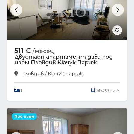
Previous
Next
511 €
/месец
Двустаен апартамент дава под
наем Пловдив Кючук Париж
Пловдив / Кючук Париж
1
68.00 кв.м
Под наем