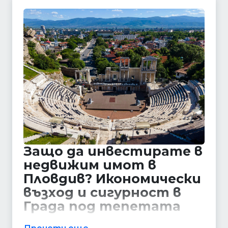
Защо да инвестирате в
недвижим имот в
Пловдив? Икономически
възход и сигурност в
Града под тепетата
Пловдив е не само културната столица