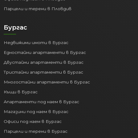
Парцели и терени в Пловдив
Когато големият бизнес расте, расте
и градът. Оборотът на
нефинансовите предприятия в
Бургас
областта е скочил от 27.9 милиарда
лева на зашеметяващите
47.1
Недвижими имоти в Бургас
милиарда лева
само за 5 години. В
Едностайни апартаменти в Бургас
същото време чуждестранните преки
инвестиции достигат над
2.6
Двустайни апартаменти в Бургас
милиарда евро
към края на
Тристайни апартаменти в Бургас
разглеждания период.
Многостайни апартаменти в Бургас
Този икономически бум води до
Къщи в Бургас
изграждането на нови офис сгради,
Апартаменти под наем в Бургас
логистични центрове и
производствени бази. Всичко това
Магазини под наем в Бургас
изисква качествена инфраструктура и
Офиси под наем в Бургас
най-вече – жилища за хората, които
Парцели и терени в Бургас
управляват и работят в тези бизнеси.