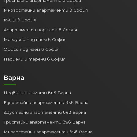
Тристайни апартаменти в София
значителна част от БВП на
Многостайни апартаменти в София
страната.
Разнообразни сектори:
Силно
Къщи в София
развити IT, аутсорсинг, финанси,
Апартаменти под наем в София
търговия, услуги, производство.
Магазини под наем в София
Пазар на труда:
Най-висока
концентрация на работни места,
Офиси под наем в София
най-ниска безработица и най-
Парцели и терени в София
високи средни заплати в страната.
Това привлича млади и амбициозни
Варна
професионалисти от цяла
България и чужбина.
Недвижими имоти във Варна
Инвестицията в
недвижим имот в
Едностайни апартаменти във Варна
София
означава да бъдете част от най-
Двустайни апартаменти във Варна
динамичната икономическа среда в
страната.
Тристайни апартаменти във Варна
3. Отлична Свързаност и
Многостайни апартаменти във Варна