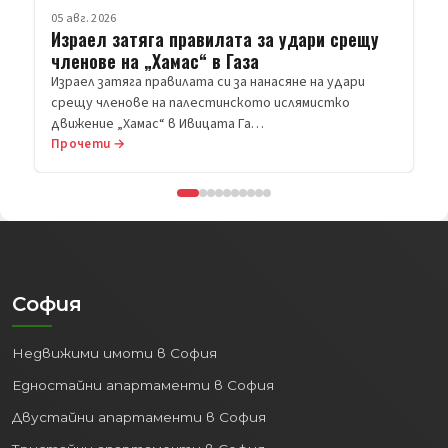
агенции.
05 авг. 2026
Израел затяга правилата за удари срещу
Дипломатически
членове на „Хамас“ в Газа
представителства:
Посолства и
Израел затяга правилата си за нанасяне на удари
консулства на множество държави.
срещу членове на палестинското ислямистко
Централи на големи компании:
движение „Хамас“ в Ивицата Га…
Седалища на водещи български и
Прочети →
международни фирми.
Този статут гарантира постоянен
поток от хора, събития и инвестиции,
поддържайки динамиката на града и
пазара на
имоти в София
.
София
2. Икономически Двигател
и Кариерни Възможности:
Недвижими имоти в София
София е безспорният икономически
Едностайни апартаменти в София
лидер на България:
Двустайни апартаменти в София
Най-голямата икономика:
Генерира