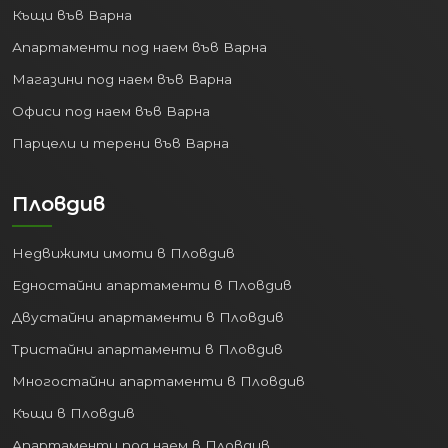
Инфраструктура:
Къщи във Варна
Апартаменти под наем във Варна
Столицата разполага с най-развитата
транспортна мрежа:
Магазини под наем във Варна
Офиси под наем във Варна
Международно летище София:
Най-голямото в България,
Парцели и терени във Варна
предлагащо полети до стотици
дестинации по света.
Пловдив
Обществен транспорт:
Ефективна система, включваща
Недвижими имоти в Пловдив
метро, автобуси, трамваи и
тролейбуси, улесняваща
Едностайни апартаменти в Пловдив
придвижването в града.
Двустайни апартаменти в Пловдив
Пътна мрежа:
Ключов
Тристайни апартаменти в Пловдив
транспортен възел с достъп до
всички основни магистрали и
Многостайни апартаменти в Пловдив
пътища в страната.
Къщи в Пловдив
Централна ЖП гара:
Свързва София
Апартаменти под наем в Пловдив