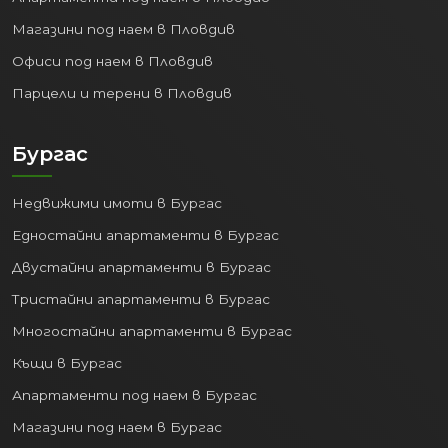
с цяла България и съседни държави.
Магазини под наем в Пловдив
4. Образователен Център:
Офиси под наем в Пловдив
София е дом на най-престижните и
Парцели и терени в Пловдив
многобройни учебни заведения:
Водещи университети:
Софийски
Бургас
университет "Св. Климент
Охридски", Технически
Недвижими имоти в Бургас
университет, УНСС, Медицински
Едностайни апартаменти в Бургас
университет и много други.
Средно образование:
Голям избор
Двустайни апартаменти в Бургас
от реномирани гимназии и
Тристайни апартаменти в Бургас
професионални училища.
Многостайни апартаменти в Бургас
Това превръща града в притегателен
Къщи в Бургас
център за студенти и млади хора,
Апартаменти под наем в Бургас
което поддържа високо търсенето на
апартаменти под наем в София
.
Магазини под наем в Бургас