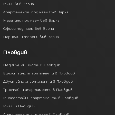
Инфраструктура:
Къщи във Варна
Апартаменти под наем във Варна
Столицата разполага с най-развитата
транспортна мрежа:
Магазини под наем във Варна
Офиси под наем във Варна
Международно летище София:
Най-голямото в България,
Парцели и терени във Варна
предлагащо полети до стотици
дестинации по света.
Пловдив
Обществен транспорт:
Ефективна система, включваща
Недвижими имоти в Пловдив
метро, автобуси, трамваи и
тролейбуси, улесняваща
Едностайни апартаменти в Пловдив
придвижването в града.
Двустайни апартаменти в Пловдив
Пътна мрежа:
Ключов
Тристайни апартаменти в Пловдив
транспортен възел с достъп до
всички основни магистрали и
Многостайни апартаменти в Пловдив
пътища в страната.
Къщи в Пловдив
Централна ЖП гара:
Свързва София
Апартаменти под наем в Пловдив