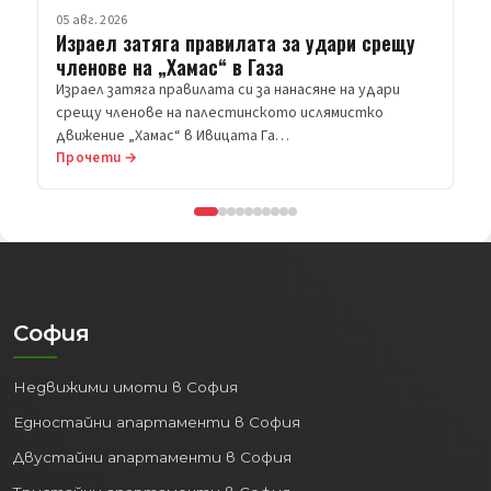
агенции.
05 авг. 2026
Израел затяга правилата за удари срещу
Дипломатически
членове на „Хамас“ в Газа
представителства:
Посолства и
Израел затяга правилата си за нанасяне на удари
консулства на множество държави.
срещу членове на палестинското ислямистко
Централи на големи компании:
движение „Хамас“ в Ивицата Га…
Седалища на водещи български и
Прочети →
международни фирми.
Този статут гарантира постоянен
поток от хора, събития и инвестиции,
поддържайки динамиката на града и
пазара на
имоти в София
.
София
2. Икономически Двигател
и Кариерни Възможности:
Недвижими имоти в София
София е безспорният икономически
Едностайни апартаменти в София
лидер на България:
Двустайни апартаменти в София
Най-голямата икономика:
Генерира