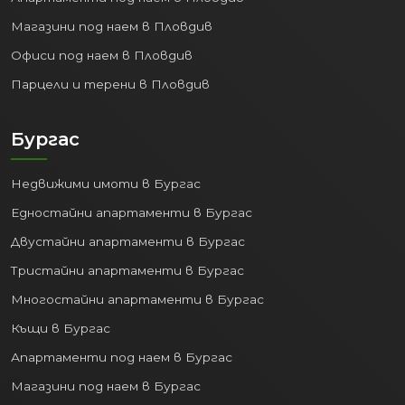
с цяла България и съседни държави.
Магазини под наем в Пловдив
4. Образователен Център:
Офиси под наем в Пловдив
София е дом на най-престижните и
Парцели и терени в Пловдив
многобройни учебни заведения:
Водещи университети:
Софийски
Бургас
университет "Св. Климент
Охридски", Технически
Недвижими имоти в Бургас
университет, УНСС, Медицински
Едностайни апартаменти в Бургас
университет и много други.
Средно образование:
Голям избор
Двустайни апартаменти в Бургас
от реномирани гимназии и
Тристайни апартаменти в Бургас
професионални училища.
Многостайни апартаменти в Бургас
Това превръща града в притегателен
Къщи в Бургас
център за студенти и млади хора,
Апартаменти под наем в Бургас
което поддържа високо търсенето на
апартаменти под наем в София
.
Магазини под наем в Бургас