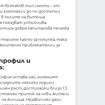
от всякакъв тип имоти – от
и комплекси до по-достъпни
 в полите на Витоша.
 показват устойчива
нтира добра капиталова печалба
търсене както за покупка, така
ючително привлекателни за
 профил и
а:
София остава най-големият
оследните няколко години
лен ръст, достигайки близо 1.3
и постоянен приток на нови жители
 на жилища. Независимо дали