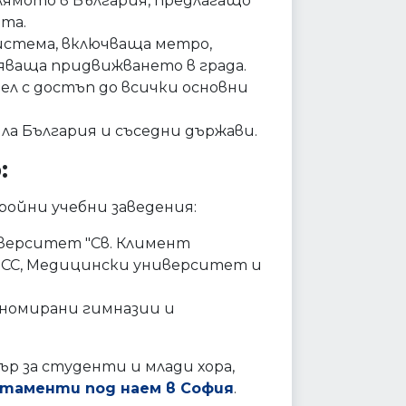
лямото в България, предлагащо
та.
стема, включваща метро,
няваща придвижването в града.
л с достъп до всички основни
ла България и съседни държави.
:
ройни учебни заведения:
верситет "Св. Климент
УНСС, Медицински университет и
еномирани гимназии и
р за студенти и млади хора,
ртаменти под наем в София
.