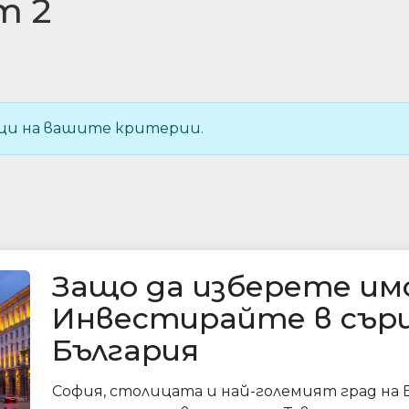
т 2
щи на вашите критерии.
Защо да изберете им
Инвестирайте в сър
България
София, столицата и най-големият град на Б