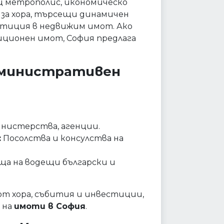
щ метрополис, икономическо
за хора, търсещи динамичен
стиция в недвижим имот. Ако
иционен имот, София предлага
дминистративен
нистерства, агенции.
:
Посолства и консулства на
а на водещи български и
т хора, събития и инвестиции,
 на
имоти в София
.