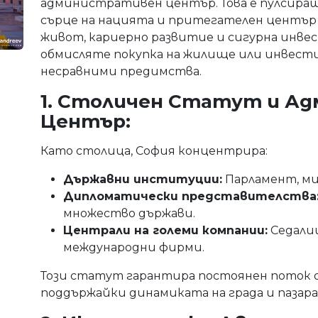
административен център. Това е пулсира
сърце на нацията и притегателен център 
живот, кариерно развитие и сигурна инве
обмисляте покупка на жилище или инвест
несравними предимства.
1. Столичен Статут и А
Център:
Като столица, София концентрира:
Държавни институции:
Парламент, ми
Дипломатически представителства
множество държави.
Централи на големи компании:
Седалищ
международни фирми.
Този статут гарантира постоянен поток о
поддържайки динамиката на града и пазара