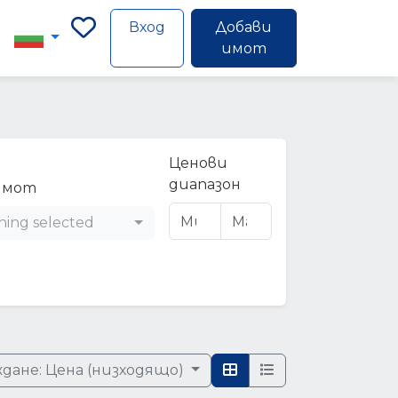
Вход
Добави
имот
Ценови
диапазон
имот
hing selected
дане:
Цена (низходящо)