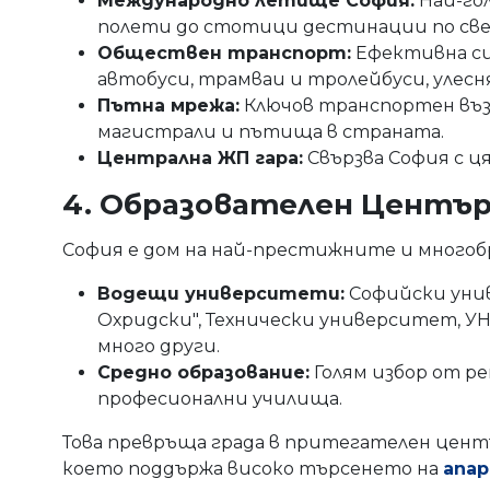
Международно летище София:
Най-го
полети до стотици дестинации по све
Обществен транспорт:
Ефективна си
автобуси, трамваи и тролейбуси, улес
Пътна мрежа:
Ключов транспортен възе
магистрали и пътища в страната.
Централна ЖП гара:
Свързва София с ця
4. Образователен Център
София е дом на най-престижните и многоб
Водещи университети:
Софийски уни
Охридски", Технически университет, 
много други.
Средно образование:
Голям избор от р
професионални училища.
Това превръща града в притегателен центъ
което поддържа високо търсенето на
апа