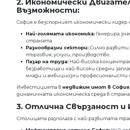
2. Икономически Двигате
Възможности:
София е безспорният икономически лидер н
Най-голямата икономика:
Генерира зна
страната.
Разнообразни сектори:
Силно развити I
търговия, услуги, производство.
Пазар на труда:
Най-висока концентрац
безработица и най-високи средни запла
млади и амбициозни професионалисти о
Инвестицията в
недвижим имот в София
динамичната икономическа среда в страна
3. Отлична Свързаност и
Столицата разполага с най-развитата тра