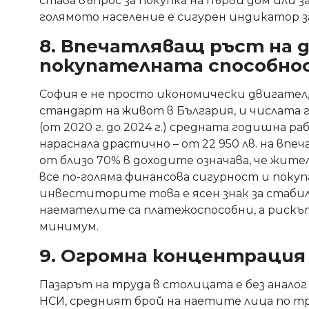
става въпрос за покупка на първи дом или 
голямото население е сигурен индикатор 
8. Впечатляващ ръст на 
покупателната способно
София е не просто икономически двигател,
стандарт на живот в България, и числата г
(от 2020 г. до 2024 г.) средната годишна р
нараснала драстично – от 22 950 лв. на впе
от близо 70% в доходите означава, че жит
все по-голяма финансова сигурност и покуп
инвеститорите това е ясен знак за стабил
наемателите са платежоспособни, а рискъ
минимум.
9. Огромна концентрация
Пазарът на труда в столицата е без аналог
НСИ, средният брой на наетите лица по тр