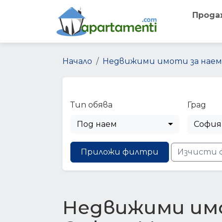
Прода
Начало
Недвижими имоти за наем
Тип обява
Град
Под наем
София
Приложи филтри
Изчисти 
Недвижими имо