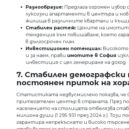
Разнообразие:
Предлага огромен избор 
луксозни апартаменти в центъра и нов
жилища в различните квартали и къщи
Стабилен растеж:
Цените на имотите
тенденция към повишаване, което гара
в дългосрочен план.
Инвестиционен потенциал:
Високото 
и за наем, прави
имотите в София
изкл
инвестиция с цел генериране на доход.
7. Стабилен демографски
постоянен приток на хор
Статистиката недвусмислено показва, че 
притегателен център в страната. През п
населението на столицата отбелязва стаби
милиона души (1 295 931 през 2024 г.). Тоз
гарантира непрекъснато и високо търсене