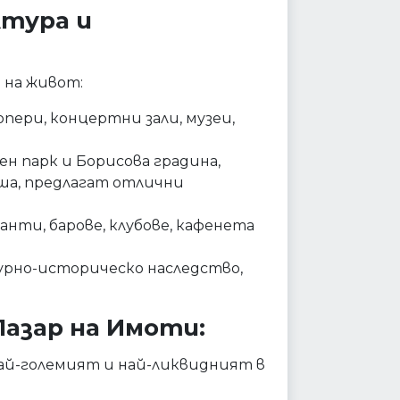
лтура и
 на живот:
пери, концертни зали, музеи,
н парк и Борисова градина,
ша, предлагат отлични
нти, барове, клубове, кафенета
рно-историческо наследство,
Пазар на Имоти:
ай-големият и най-ликвидният в