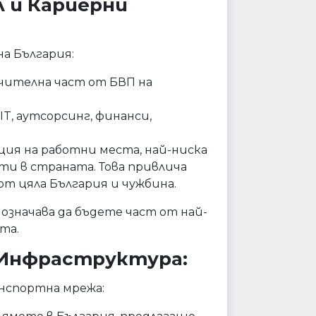
л и Кариерни
а България:
чителна част от БВП на
T, аутсорсинг, финанси,
ия на работни места, най-ниска
ти в страната. Това привлича
т цяла България и чужбина.
означава да бъдете част от най-
та.
 Инфраструктура:
нспортна мрежа: