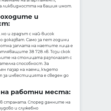
за наемане на апартамент,
за ликвидността на вашия имот.
доходите и
ст:
 но и градът с най-висок
о доказват. Само за пет години
аботна заплата на наетите лица е
чатляващите 38 728 лв. Този скок
елите на столицата разполагат с
ателна способност. За
ен пазар на наеми, където
т за инвестицията е сведен до
 на работни места:
 в страната. Според данните на
удово и служебно