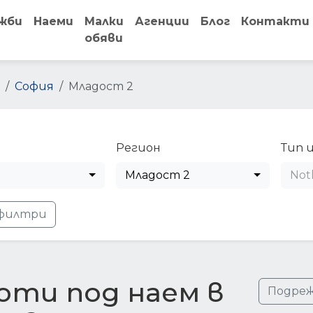
жби
Наеми
Малки
Агенции
Блог
Контакти
обяви
София
Младост 2
Регион
Тип 
Младост 2
Not
филтри
ти под наем в
Подреж