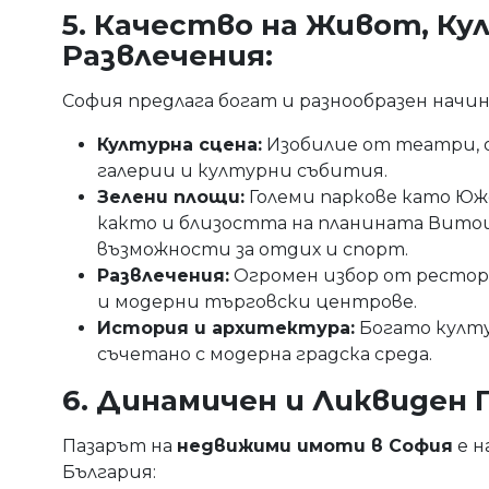
5. Качество на Живот, Ку
Развлечения:
София предлага богат и разнообразен начин
Културна сцена:
Изобилие от театри, о
галерии и културни събития.
Зелени площи:
Големи паркове като Юже
както и близостта на планината Вито
възможности за отдих и спорт.
Развлечения:
Огромен избор от рестора
и модерни търговски центрове.
История и архитектура:
Богато култу
съчетано с модерна градска среда.
6. Динамичен и Ликвиден 
Пазарът на
недвижими имоти в София
е н
България: