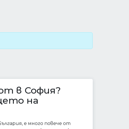
от в София?
цето на
ългария, е много повече от