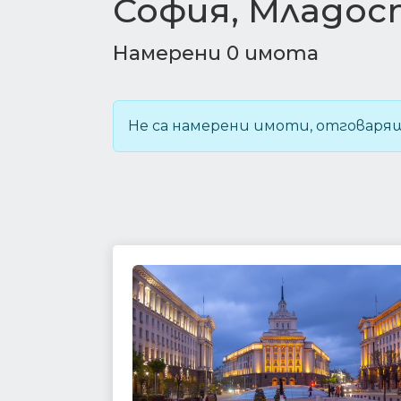
София, Младос
Намерени 0 имота
Не са намерени имоти, отговаря