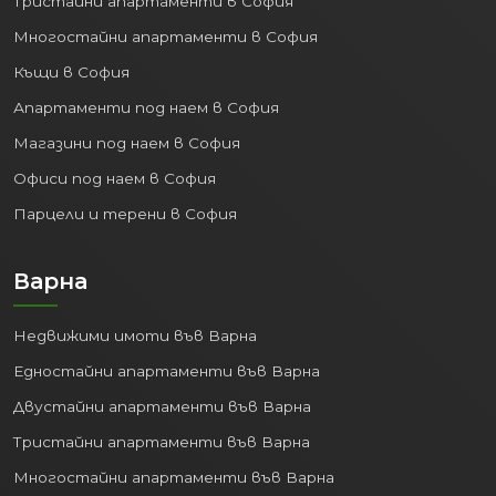
Тристайни апартаменти в София
значителна част от БВП на
Многостайни апартаменти в София
страната.
Разнообразни сектори:
Силно
Къщи в София
развити IT, аутсорсинг, финанси,
Апартаменти под наем в София
търговия, услуги, производство.
Магазини под наем в София
Пазар на труда:
Най-висока
концентрация на работни места,
Офиси под наем в София
най-ниска безработица и най-
Парцели и терени в София
високи средни заплати в страната.
Това привлича млади и амбициозни
Варна
професионалисти от цяла
България и чужбина.
Недвижими имоти във Варна
Инвестицията в
недвижим имот в
Едностайни апартаменти във Варна
София
означава да бъдете част от най-
Двустайни апартаменти във Варна
динамичната икономическа среда в
страната.
Тристайни апартаменти във Варна
3. Отлична Свързаност и
Многостайни апартаменти във Варна