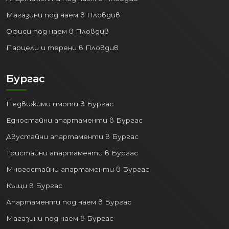
с цяла България и съседни държави.
Магазини под наем в Пловдив
4. Образователен Център:
Офиси под наем в Пловдив
София е дом на най-престижните и
Парцели и терени в Пловдив
многобройни учебни заведения:
Водещи университети:
Софийски
Бургас
университет "Св. Климент
Охридски", Технически
Недвижими имоти в Бургас
университет, УНСС, Медицински
Едностайни апартаменти в Бургас
университет и много други.
Средно образование:
Голям избор
Двустайни апартаменти в Бургас
от реномирани гимназии и
Тристайни апартаменти в Бургас
професионални училища.
Многостайни апартаменти в Бургас
Това превръща града в притегателен
Къщи в Бургас
център за студенти и млади хора,
Апартаменти под наем в Бургас
което поддържа високо търсенето на
апартаменти под наем в София
.
Магазини под наем в Бургас