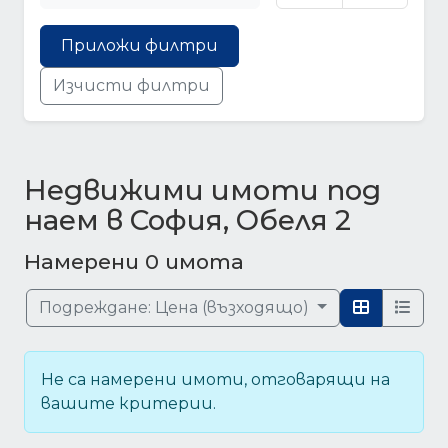
Приложи филтри
Изчисти филтри
Недвижими имоти под
наем в София, Обеля 2
Намерени 0 имота
Подреждане:
Цена (възходящо)
Не са намерени имоти, отговарящи на
вашите критерии.