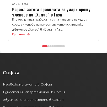
агенции.
05 авг. 2026
Израел затяга правилата за удари срещу
Дипломатически
членове на „Хамас“ в Газа
представителства:
Посолства и
Израел затяга правилата си за нанасяне на удари
консулства на множество държави.
срещу членове на палестинското ислямистко
Централи на големи компании:
движение „Хамас“ в Ивицата Га…
Седалища на водещи български и
Прочети →
международни фирми.
Този статут гарантира постоянен
поток от хора, събития и инвестиции,
поддържайки динамиката на града и
пазара на
имоти в София
.
София
2. Икономически Двигател
и Кариерни Възможности:
Недвижими имоти в София
София е безспорният икономически
Едностайни апартаменти в София
лидер на България:
Двустайни апартаменти в София
Най-голямата икономика:
Генерира