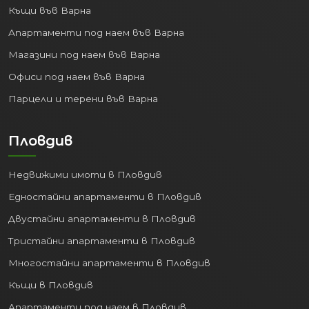
Инфраструктура:
Къщи във Варна
Апартаменти под наем във Варна
Столицата разполага с най-развитата
транспортна мрежа:
Магазини под наем във Варна
Офиси под наем във Варна
Международно летище София:
Най-голямото в България,
Парцели и терени във Варна
предлагащо полети до стотици
дестинации по света.
Пловдив
Обществен транспорт:
Ефективна система, включваща
Недвижими имоти в Пловдив
метро, автобуси, трамваи и
тролейбуси, улесняваща
Едностайни апартаменти в Пловдив
придвижването в града.
Двустайни апартаменти в Пловдив
Пътна мрежа:
Ключов
Тристайни апартаменти в Пловдив
транспортен възел с достъп до
всички основни магистрали и
Многостайни апартаменти в Пловдив
пътища в страната.
Къщи в Пловдив
Централна ЖП гара:
Свързва София
Апартаменти под наем в Пловдив