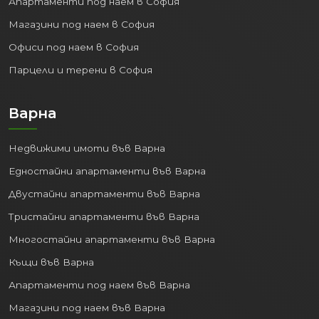
Апартаменти под наем в София
Туризъм:
Дългите плажни ивици,
Магазини под наем в София
близките курорти (Златни пясъци,
Офиси под наем в София
Св. Св. Константин и Елена) и
Парцели и терени в София
богатият културен живот
привличат милиони туристи
годишно.
Варна
IT и Аутсорсинг:
Градът се
утвърждава като водещ център за
Недвижими имоти във Варна
информационни технологии и
Едностайни апартаменти във Варна
изнесени бизнес услуги.
Транспорт и Логистика:
Двустайни апартаменти във Варна
Благодарение на пристанището и
Тристайни апартаменти във Варна
летището.
Многостайни апартаменти във Варна
Образование:
Няколко
университета и колежи привличат
Къщи във Варна
студенти от цялата страна и
Апартаменти под наем във Варна
чужбина.
Магазини под наем във Варна