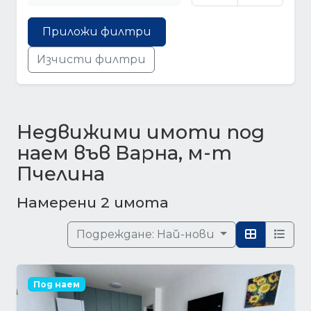
Приложи филтри
Изчисти филтри
Недвижими имоти под
наем във Варна, м-т
Пчелина
Намерени 2 имота
Подреждане:
Най-нови
Под наем