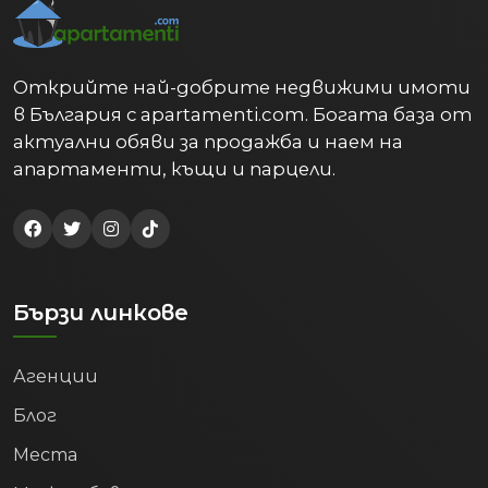
към морето до по-достъпни
жилища в утвърдени квартали.
Къщи и вили:
Както в рамките на
града, така и в спокойните
Открийте най-добрите недвижими имоти
предградия и вилни зони.
в България с apartamenti.com. Богата база от
Инвестиционни имоти:
актуални обяви за продажба и наем на
Апартаменти и търговски площи
апартаменти, къщи и парцели.
с висок потенциал за отдаване под
наем (дългосрочно или за туристи)
и капиталов растеж.
В сравнение с други европейски
крайбрежни градове, цените на
Бързи линкове
имотите във Варна
все още са
сравнително достъпни, но с
Агенции
тенденция към стабилен растеж,
което гарантира добра
Блог
възвръщаемост на инвестицията.
Места
5. Туристически