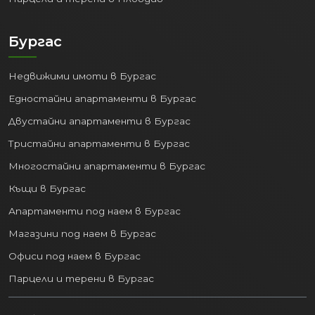
Престижни университети
(Медицински университет,
Бургас
Технически университет,
Икономически университет),
Недвижими имоти в Бургас
добри училища, модерни болници и
медицински центрове.
Едностайни апартаменти в Бургас
Развлечения:
Богат избор от
Двустайни апартаменти в Бургас
ресторанти, кафенета, барове,
Тристайни апартаменти в Бургас
клубове и търговски центрове.
Многостайни апартаменти в Бургас
4. Разнообразен пазар на
недвижими имоти:
Къщи в Бургас
Апартаменти под наем в Бургас
Пазарът на
недвижими имоти във
Магазини под наем в Бургас
Варна
предлага по нещо за всеки вкус и
бюджет:
Офиси под наем в Бургас
Парцели и терени в Бургас
Апартаменти:
От модерни
новопостроени комплекси с гледка