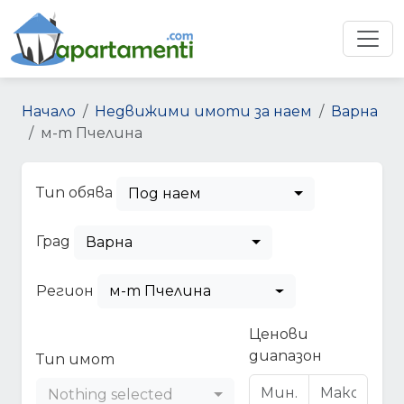
Начало
Недвижими имоти за наем
Варна
м-т Пчелина
Тип обява
Под наем
Град
Варна
Регион
м-т Пчелина
Ценови
диапазон
Тип имот
Nothing selected