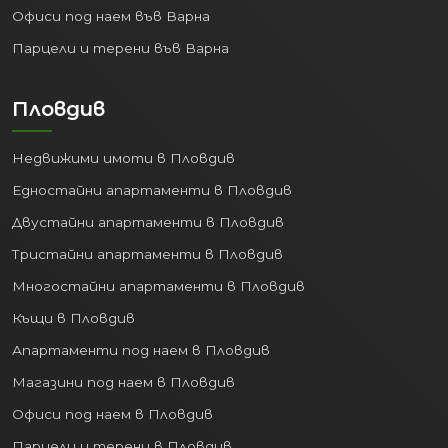
Стабилната икономика генерира
Офиси под наем във Варна
работни места и повишава стандарта
Парцели и терени във Варна
на живот, правейки покупката на
имот
във Варна
перспективна инвестиция.
Пловдив
3. Високо качество на
живот:
Недвижими имоти в Пловдив
Животът във Варна предлага
Едностайни апартаменти в Пловдив
перфектен баланс между динамиката
Двустайни апартаменти в Пловдив
на големия град и спокойствието на
Тристайни апартаменти в Пловдив
морския курорт:
Многостайни апартаменти в Пловдив
Природни дадености:
Красиви
Къщи в Пловдив
плажове, обширна Морска градина за
разходки и отдих, чист въздух.
Апартаменти под наем в Пловдив
Културен живот:
Театри, опера,
Магазини под наем в Пловдив
музеи, галерии, целогодишни
Офиси под наем в Пловдив
фестивали и събития.
Образование и Здравеопазване:
Парцели и терени в Пловдив