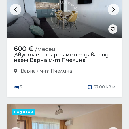
Previous
Next
600 €
/месец
Двустаен апартамент дава под
наем Варна м-т Пчелина
Варна / м-т Пчелина
3
57.00 кв.м
Под наем