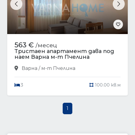
Previous
Next
563 €
/месец
Тристаен апартамент дава под
наем Варна м-т Пчелина
Варна / м-т Пчелина
3
100.00 кв.м
1