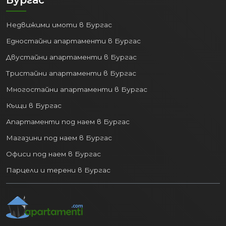
Бургас
Технически университет,
Икономически университет),
Недвижими имоти в Бургас
добри училища, модерни болници и
медицински центрове.
Едностайни апартаменти в Бургас
Развлечения:
Богат избор от
Двустайни апартаменти в Бургас
ресторанти, кафенета, барове,
Тристайни апартаменти в Бургас
клубове и търговски центрове.
Многостайни апартаменти в Бургас
4. Разнообразен пазар на
недвижими имоти:
Къщи в Бургас
Апартаменти под наем в Бургас
Пазарът на
недвижими имоти във
Магазини под наем в Бургас
Варна
предлага по нещо за всеки вкус и
бюджет:
Офиси под наем в Бургас
Парцели и терени в Бургас
Апартаменти:
От модерни
новопостроени комплекси с гледка
към морето до по-достъпни
жилища в утвърдени квартали.
Къщи и вили:
Както в рамките на