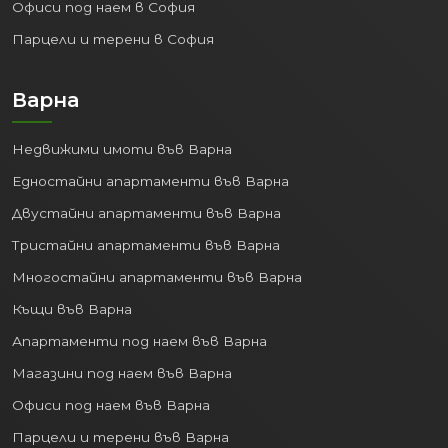
Офиси под наем в София
Св. Св. Константин и Елена) и
Парцели и терени в София
богатият културен живот
привличат милиони туристи
годишно.
Варна
IT и Аутсорсинг:
Градът се
утвърждава като водещ център за
Недвижими имоти във Варна
информационни технологии и
Едностайни апартаменти във Варна
изнесени бизнес услуги.
Транспорт и Логистика:
Двустайни апартаменти във Варна
Благодарение на пристанището и
Тристайни апартаменти във Варна
летището.
Многостайни апартаменти във Варна
Образование:
Няколко
университета и колежи привличат
Къщи във Варна
студенти от цялата страна и
Апартаменти под наем във Варна
чужбина.
Магазини под наем във Варна
Стабилната икономика генерира
Офиси под наем във Варна
работни места и повишава стандарта
Парцели и терени във Варна
на живот, правейки покупката на
имот