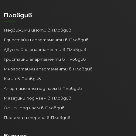
във Варна
перспективна инвестиция.
Пловдив
3. Високо качество на
живот:
Недвижими имоти в Пловдив
Животът във Варна предлага
Едностайни апартаменти в Пловдив
перфектен баланс между динамиката
Двустайни апартаменти в Пловдив
на големия град и спокойствието на
Тристайни апартаменти в Пловдив
морския курорт:
Многостайни апартаменти в Пловдив
Природни дадености:
Красиви
Къщи в Пловдив
плажове, обширна Морска градина за
разходки и отдих, чист въздух.
Апартаменти под наем в Пловдив
Културен живот:
Театри, опера,
Магазини под наем в Пловдив
музеи, галерии, целогодишни
Офиси под наем в Пловдив
фестивали и събития.
Образование и Здравеопазване:
Парцели и терени в Пловдив
Престижни университети
(Медицински университет,