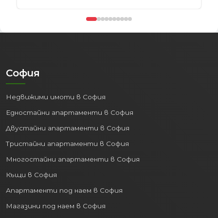
пътуванията и привличайки
туристи.
Пристанище Варна:
Най-голямото
пристанище в България, важен
транспортен и логистичен
център.
София
Добре развита пътна мрежа:
Осигуряваща бърз и лесен достъп
Недвижими имоти в София
до други големи градове и курорти
в страната.
Едностайни апартаменти в София
Двустайни апартаменти в София
2. Процъфтяваща
икономика и пазар на труда:
Тристайни апартаменти в София
Многостайни апартаменти в София
Варна е важен икономически двигател
за Североизточна България. Силно
Къщи в София
развити са сектори като:
Апартаменти под наем в София
Туризъм:
Дългите плажни ивици,
Магазини под наем в София
близките курорти (Златни пясъци,