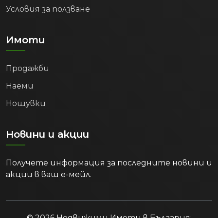
Условия за ползване
Популярността на Варна като
туристическа дестинация осигурява
отлични възможности за генериране
Имоти
на доход от краткосрочно отдаване
под наем на закупения имот, особено
Продажби
през летния сезон. Целогодишният
поток от студенти, бизнес пътници
Наеми
и работещи специалисти гарантира и
Нощувки
стабилно търсене за дългосрочен наем.
6. Положителни
демографски тенденции и
Новини и акции
растящо търсене на
жилища:
Получете информация за последните новини и
акции в ваш е-мейл.
Официалните статистически данни
потвърждават, че Варна и регионът
привличат все повече нови жители. В
периода между 2022 г. и 2024 г.
© 2026 Недвижими Имоти в България: