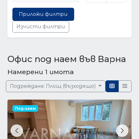
Приложи филтри
Изчисти филтри
Офис под наем във Варна
Намерени 1 имота
Подреждане:
Площ (възходящо)
Под наем
Previous
Next