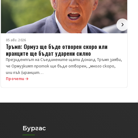
05 авг. 2026
Тръмп: Ормуз ще бъде отворен скоро или
иранците ще бъдат ударени силно
Президентът на Съединените щати Доналд Тръмп заяви,
че Ормузкият проток ще бъде отворен, „много скоро,
или пък (иранцит…
Прочети →
Бургас