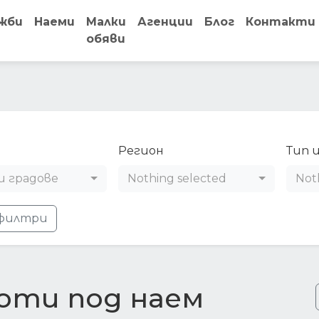
жби
Наеми
Малки
Агенции
Блог
Контакти
обяви
Регион
Тип 
и градове
Nothing selected
Not
филтри
оти под наем