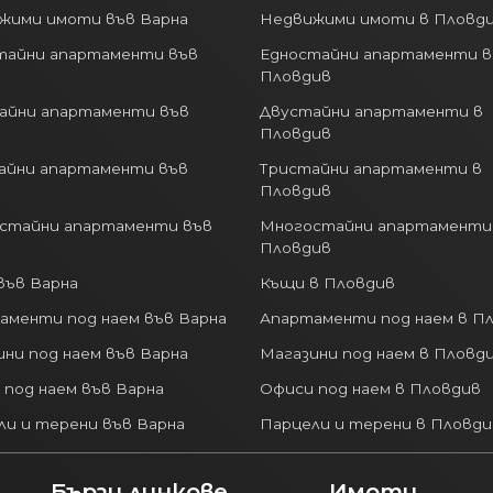
жими имоти във Варна
Недвижими имоти в Пловд
тайни апартаменти във
Едностайни апартаменти в
Пловдив
айни апартаменти във
Двустайни апартаменти в
Пловдив
айни апартаменти във
Тристайни апартаменти в
Пловдив
стайни апартаменти във
Многостайни апартаменти
Пловдив
във Варна
Къщи в Пловдив
аменти под наем във Варна
Апартаменти под наем в П
ни под наем във Варна
Магазини под наем в Пловд
 под наем във Варна
Офиси под наем в Пловдив
ли и терени във Варна
Парцели и терени в Пловди
Бързи линкове
Имоти