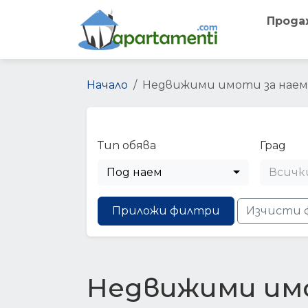
Прода
Начало
Недвижими имоти за наем
Тип обява
Град
Под наем
Всичк
Приложи филтри
Изчисти 
Недвижими им