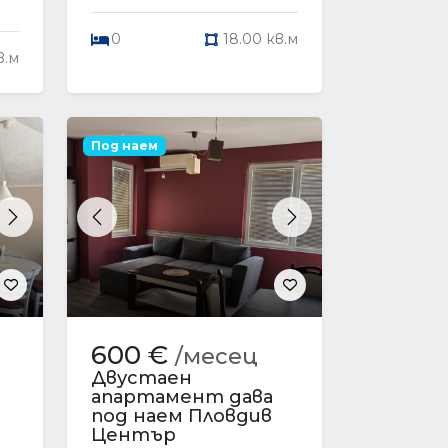
0
18.00 кв.м
в.м
Под наем
Next
Previous
Next
600 €
/месец
Двустаен
апартамент дава
под наем Пловдив
Център