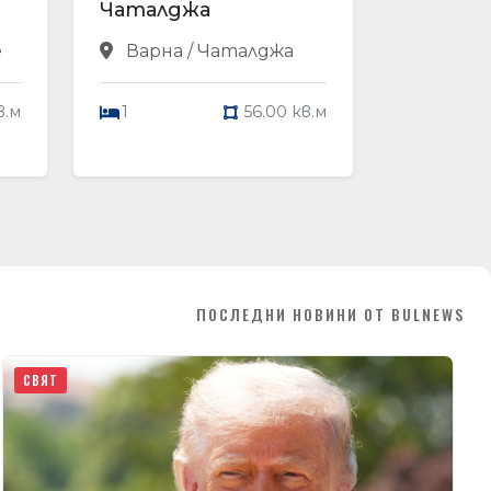
Чаталджа
е
Варна / Чаталджа
в.м
1
56.00 кв.м
ПОСЛЕДНИ НОВИНИ ОТ BULNEWS
СВЯТ