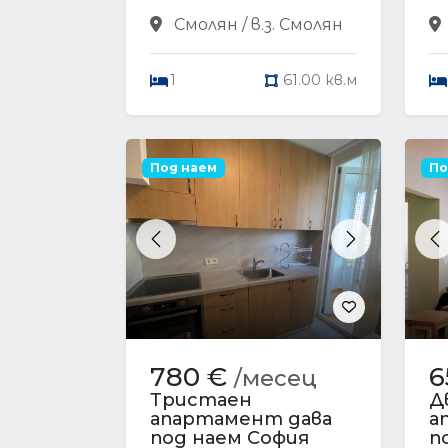
Смолян / в.з. Смолян
1
61.00 кв.м
Под наем
По
Previous
Next
P
780 €
6
/месец
Тристаен
Д
апартамент дава
а
под наем София
п