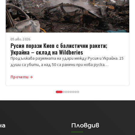
05 авг. 2026
Русия порази Киев с балистични ракети;
Украйна – склад на Wildberies
Продължава размяната на удари между Русия и Украйна. 15
души са убити, а над 50 са ранени при нова руска…
Прочети →
на
Пловдив