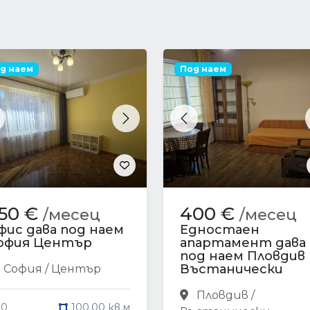
д наем
Под наем
revious
Next
Previous
50 €
400 €
/месец
/месец
фис дава под наем
Едностаен
офия Център
апартамент дава
под наем Пловдив
Въстанически
София / Център
Пловдив /
0
100.00 кв.м