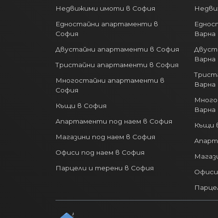
Недвижими имоти в София
Недви
Едностайни апартаменти в
Еднос
София
Варна
Двустайни апартаменти в София
Двуст
Варна
Тристайни апартаменти в София
Трист
Многостайни апартаменти в
Варна
София
Много
Къщи в София
Варна
Апартаменти под наем в София
Къщи 
Магазини под наем в София
Апарт
Офиси под наем в София
Магази
Парцели и терени в София
Офиси
Парце