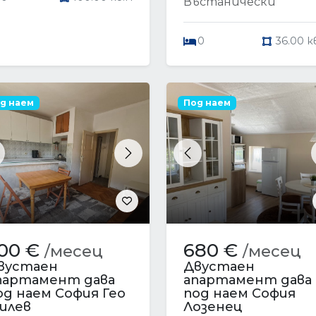
Въстанически
0
36.00 к
д наем
Под наем
revious
Next
Previous
00 €
680 €
/месец
/месец
вустаен
Двустаен
партамент дава
апартамент дава
од наем София Гео
под наем София
илев
Лозенец