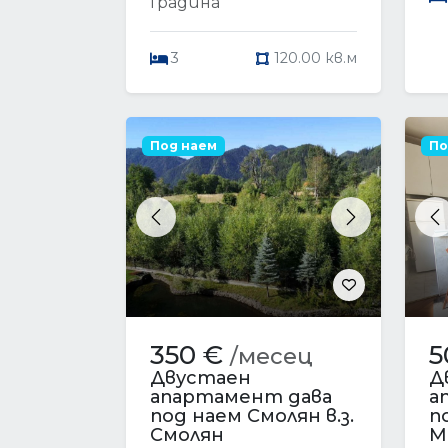
Градина
3
120.00 кв.м
Под наем
По
Previous
Next
P
350 €
5
/месец
Двустаен
Д
апартамент дава
а
под наем Смолян в.з.
п
Смолян
М