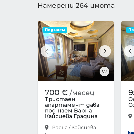
Намерени 264 имота
Под наем
По
Previous
Next
P
700 €
9
/месец
Тристаен
О
апартамент дава
С
под наем Варна
Кайсиева Градина
Варна / Кайсиева