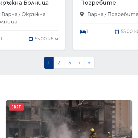
кръжна Болница
Погребите
Варна / Окръжна
Варна / Погребит
олница
1
55.00 к
1
55.00 кв.м
1
2
3
›
»
СВЯТ