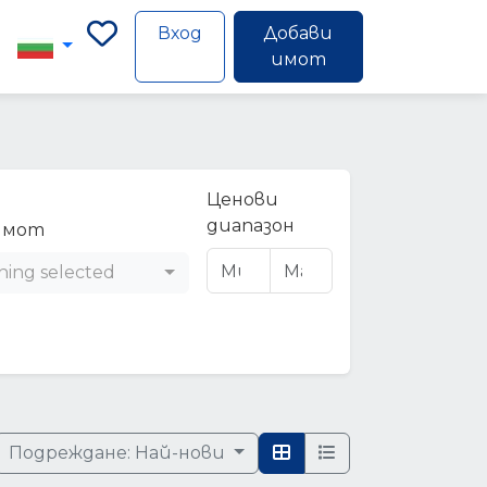
Вход
Добави
имот
Ценови
диапазон
имот
hing selected
Подреждане:
Най-нови