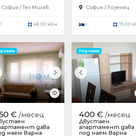
София / Гео Милев
София / Лозенец
1
48.00 кв.м
1
75.00 к
д наем
Под наем
revious
Next
Previous
50 €
400 €
/месец
/месец
вустаен
Двустаен
партамент дава
апартамент дава
од наем Варна
под наем Варна