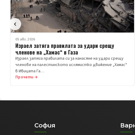
05 авг. 2026
Израел затяга правилата за удари срещу
членове на „Хамас“ в Газа
Израел затяга правилата си за нанасяне на удари срещу
членове на палестинското ислямистко движение „Хамас“
в Ивицата Га…
Прочети →
София
Вар