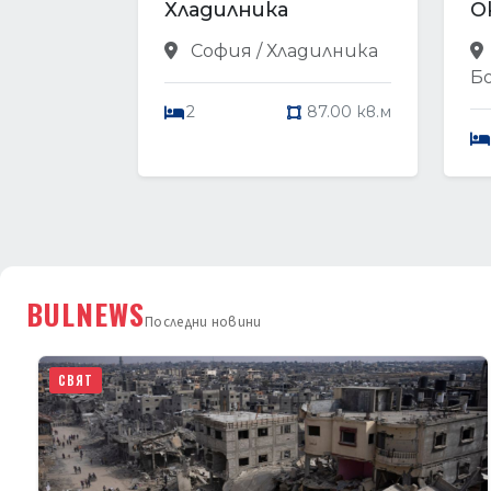
Хладилника
О
София / Хладилника
Б
2
87.00 кв.м
BULNEWS
Последни новини
СВЯТ