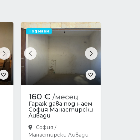
Под наем
Next
Previous
Next
160 €
/месец
Гараж дава под наем
София Манастирски
Ливади
София /
Манастирски Ливади