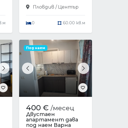
Пловдив / Център
в.м
0
60.00 кв.м
Под наем
Next
Previous
Next
400 €
/месец
Двустаен
апартамент дава
под наем Варна