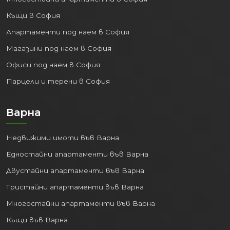
65% за пет години е ясен индикатор, че
Къщи в София
местното население разполага с все
Апартаменти под наем в София
повече средства. За вас като
инвеститор това означава две неща:
Магазини под наем в София
Офиси под наем в София
Сигурен пазар на наеми, където
наемателите могат да си позволят
Парцели и терени в София
по-високи месечни вноски.
Висока ликвидност на имотите,
Варна
тъй като все повече хора имат
достъп до ипотечно кредитиране
Недвижими имоти във Варна
благодарение на растящите си
доходи.
Едностайни апартаменти във Варна
Двустайни апартаменти във Варна
2. Рекордна заетост и
разрастващ се пазар на
Тристайни апартаменти във Варна
труда
Многостайни апартаменти във Варна
Пловдив и Тракия икономическа зона
Къщи във Варна