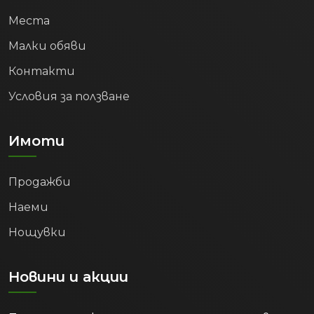
развойна дейност), които предлагат
високи възнаграждения. Резултатът е
Места
формирането на силна средна класа,
Малки обяви
която търси ново строителство,
модерни комплекси от затворен тип и
Контакти
качествена градска среда.
Условия за ползване
Защо Пловдив е
правилният избор?
Имоти
Цифрите са категорични – Пловдив
преживява икономически ренесанс.
Продажби
Комбинацията от растящи доходи (с
Наеми
над 65%), рекордно ниска безработица
(2.4%), огромен ръст в бизнес
Нощувки
оборотите и все по-високообразовано
население превръщат Града под
Новини и акции
тепетата в един от най-сигурните и
доходоносни пазари на недвижими
имоти в България.