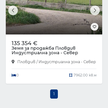
Previous
Next
135 354 €
Земя за продажба Пловдив
Индустриална зона - Север
Пловдив / Индустриална зона - Север
0
7962.00 кв.м
1