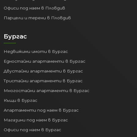
инвестиции
Офиси под наем в Пловдив
Парцели и терени в Пловдив
Когато големият бизнес расте, расте
и градът. Оборотът на
нефинансовите предприятия в
Бургас
областта е скочил от 27.9 милиарда
лева на зашеметяващите
47.1
Недвижими имоти в Бургас
милиарда лева
само за 5 години. В
Едностайни апартаменти в Бургас
същото време чуждестранните преки
инвестиции достигат над
2.6
Двустайни апартаменти в Бургас
милиарда евро
към края на
Тристайни апартаменти в Бургас
разглеждания период.
Многостайни апартаменти в Бургас
Този икономически бум води до
Къщи в Бургас
изграждането на нови офис сгради,
Апартаменти под наем в Бургас
логистични центрове и
производствени бази. Всичко това
Магазини под наем в Бургас
изисква качествена инфраструктура и
Офиси под наем в Бургас
най-вече – жилища за хората, които