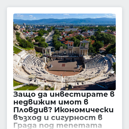
Защо да инвестирате в
недвижим имот в
Пловдив? Икономически
възход и сигурност в
Града под тепетата