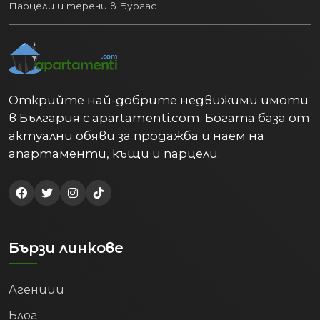
Парцели и терени в Бургас
управляват и работят в тези бизнеси.
4. Образован и
перспективен профил на
населението
Открийте най-добрите недвижими имоти
Пловдив е водещ университетски
център, което не само осигурява
в България с apartamenti.com. Богата база от
постоянен поток от студенти (и
актуални обяви за продажба и наем на
търсене на квартири), но и задържа
апартаменти, къщи и парцели.
младите таланти в града след
завършването им. Данните на НСИ
показват забележителна тенденция:
относителният дял на населението
(25-64 г.) с висше образование нараства
Бързи линкове
от 26.4% през 2020 г. на
33.1% през 2024
г.
Този скок в образователния профил
привлича високотехнологични
Агенции
компании (IT сектор, аутсорсинг,
Блог