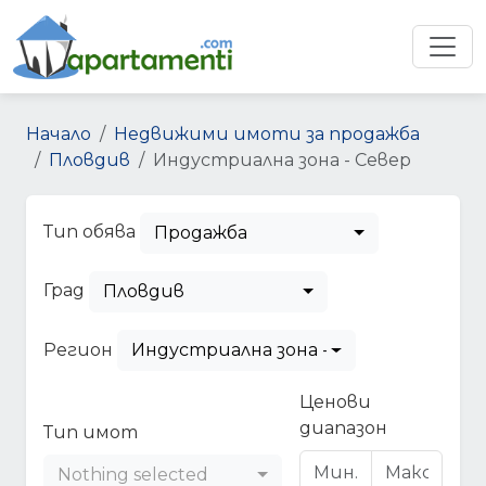
Начало
Недвижими имоти за продажба
Пловдив
Индустриална зона - Север
Тип обява
Продажба
Град
Пловдив
Регион
Индустриална зона - Север
Ценови
диапазон
Тип имот
Nothing selected