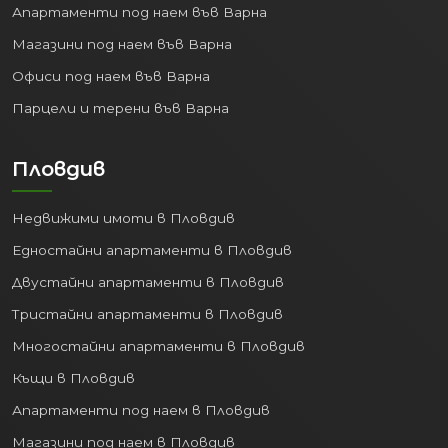
генерират огромно количество нови
Апартаменти под наем във Варна
работни места. Според НСИ, средният
Магазини под наем във Варна
списъчен брой на работещите по
трудово правоотношение е нараснал
Офиси под наем във Варна
от 211 493 души през 2020 г. до
230 534
Парцели и терени във Варна
души през 2024 г.
Успоредно с това,
безработицата в областта пада до
Пловдив
рекордно ниските
2.4%
.
Всеки нов служител в региона е
Недвижими имоти в Пловдив
потенциален наемател или купувач на
Едностайни апартаменти в Пловдив
жилище. Притокът на кадри от
Двустайни апартаменти в Пловдив
съседни области гарантира, че
търсенето на апартаменти в Пловдив
Тристайни апартаменти в Пловдив
ще остане стабилно и високо,
Многостайни апартаменти в Пловдив
предпазвайки инвестицията ви от
Къщи в Пловдив
обезценяване.
Апартаменти под наем в Пловдив
3. Бизнес експанзия и
чуждестранни
Магазини под наем в Пловдив