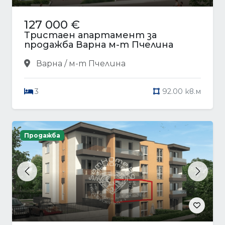
127 000 €
Тристаен апартамент за
продажба Варна м-т Пчелина
Варна / м-т Пчелина
3
92.00 кв.м
Продажба
Previous
Next