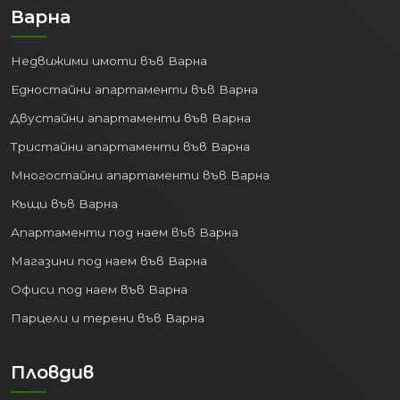
годишно.
Варна
IT и Аутсорсинг:
Градът се
утвърждава като водещ център за
Недвижими имоти във Варна
информационни технологии и
Едностайни апартаменти във Варна
изнесени бизнес услуги.
Транспорт и Логистика:
Двустайни апартаменти във Варна
Благодарение на пристанището и
Тристайни апартаменти във Варна
летището.
Многостайни апартаменти във Варна
Образование:
Няколко
университета и колежи привличат
Къщи във Варна
студенти от цялата страна и
Апартаменти под наем във Варна
чужбина.
Магазини под наем във Варна
Стабилната икономика генерира
Офиси под наем във Варна
работни места и повишава стандарта
Парцели и терени във Варна
на живот, правейки покупката на
имот
във Варна
перспективна инвестиция.
Пловдив
3. Високо качество на