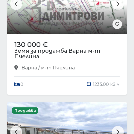
Previous
Next
130 000 €
Земя за продажба Варна м-т
Пчелина
Варна / м-т Пчелина
0
1235.00 кв.м
Продажба