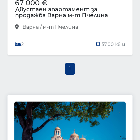
67 000 €
Двустаен апартамент за
продажба Варна м-т Пчелина
Варна / м-т Пчелина
2
57.00 кв.м
1