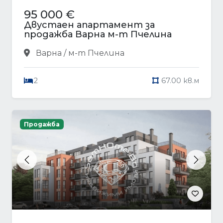
95 000 €
Двустаен апартамент за
продажба Варна м-т Пчелина
Варна / м-т Пчелина
2
67.00 кв.м
Продажба
Previous
Next