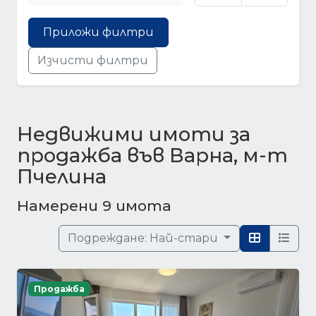
Приложи филтри
Изчисти филтри
Недвижими имоти за
продажба във Варна, м-т
Пчелина
Намерени 9 имота
Подреждане:
Най-стари
Продажба