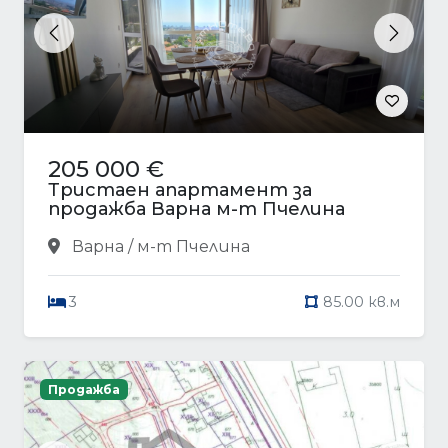
Previous
Next
205 000 €
Тристаен апартамент за
продажба Варна м-т Пчелина
Варна / м-т Пчелина
3
85.00 кв.м
Продажба