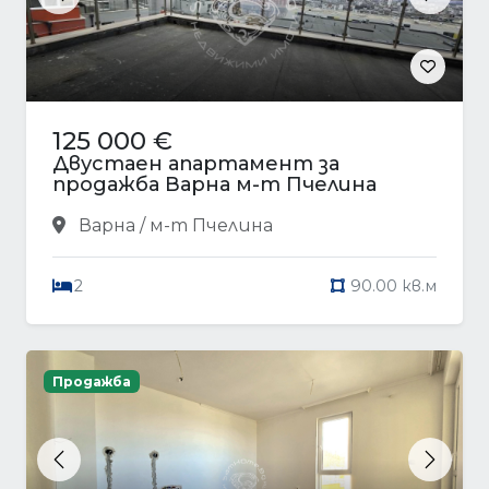
Previous
Next
125 000 €
Двустаен апартамент за
продажба Варна м-т Пчелина
Варна / м-т Пчелина
2
90.00 кв.м
Продажба
Previous
Next