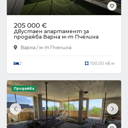
205 000 €
Двустаен апартамент за
продажба Варна м-т Пчелина
Варна / м-т Пчелина
2
100.00 кв.м
Продажба
Previous
Next