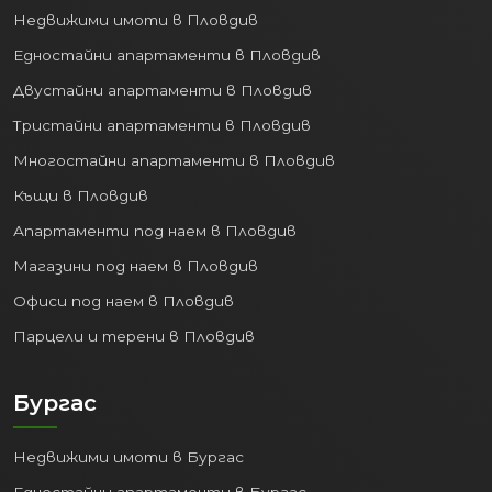
живот:
Недвижими имоти в Пловдив
Животът във Варна предлага
Едностайни апартаменти в Пловдив
перфектен баланс между динамиката
Двустайни апартаменти в Пловдив
на големия град и спокойствието на
Тристайни апартаменти в Пловдив
морския курорт:
Многостайни апартаменти в Пловдив
Природни дадености:
Красиви
Къщи в Пловдив
плажове, обширна Морска градина за
разходки и отдих, чист въздух.
Апартаменти под наем в Пловдив
Културен живот:
Театри, опера,
Магазини под наем в Пловдив
музеи, галерии, целогодишни
Офиси под наем в Пловдив
фестивали и събития.
Образование и Здравеопазване:
Парцели и терени в Пловдив
Престижни университети
(Медицински университет,
Бургас
Технически университет,
Икономически университет),
Недвижими имоти в Бургас
добри училища, модерни болници и
медицински центрове.