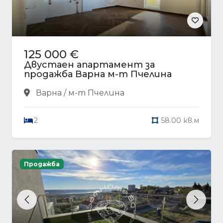
125 000 €
Двустаен апартамент за
продажба Варна м-т Пчелина
Варна / м-т Пчелина
2
58.00 кв.м
Продажба
Previous
Next