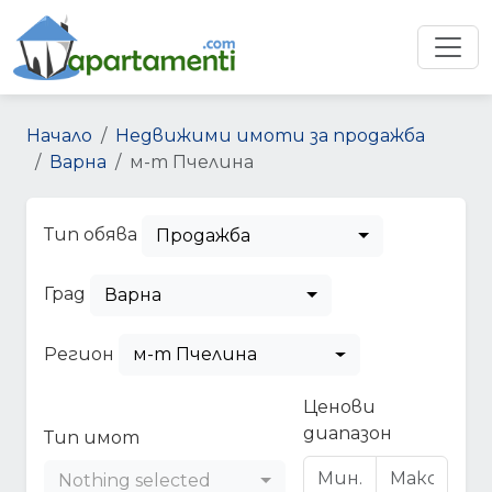
Начало
Недвижими имоти за продажба
Варна
м-т Пчелина
Тип обява
Продажба
Град
Варна
Регион
м-т Пчелина
Ценови
диапазон
Тип имот
Nothing selected