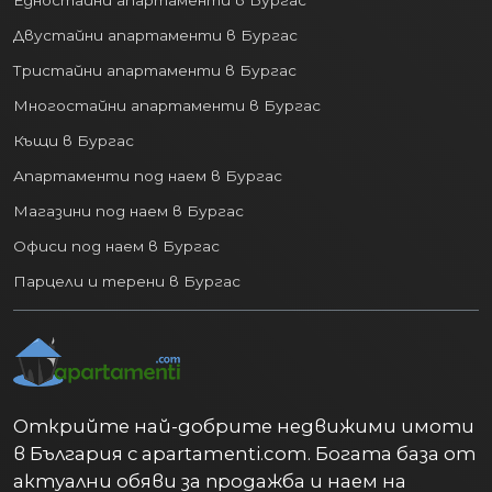
Едностайни апартаменти в Бургас
Развлечения:
Богат избор от
Двустайни апартаменти в Бургас
ресторанти, кафенета, барове,
Тристайни апартаменти в Бургас
клубове и търговски центрове.
Многостайни апартаменти в Бургас
4. Разнообразен пазар на
недвижими имоти:
Къщи в Бургас
Апартаменти под наем в Бургас
Пазарът на
недвижими имоти във
Магазини под наем в Бургас
Варна
предлага по нещо за всеки вкус и
бюджет:
Офиси под наем в Бургас
Парцели и терени в Бургас
Апартаменти:
От модерни
новопостроени комплекси с гледка
към морето до по-достъпни
жилища в утвърдени квартали.
Къщи и вили:
Както в рамките на
града, така и в спокойните
Открийте най-добрите недвижими имоти
предградия и вилни зони.
в България с apartamenti.com. Богата база от
Инвестиционни имоти:
актуални обяви за продажба и наем на