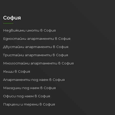
пристанище в България, важен
транспортен и логистичен
център.
София
Добре развита пътна мрежа:
Осигуряваща бърз и лесен достъп
Недвижими имоти в София
до други големи градове и курорти
в страната.
Едностайни апартаменти в София
Двустайни апартаменти в София
2. Процъфтяваща
икономика и пазар на труда:
Тристайни апартаменти в София
Многостайни апартаменти в София
Варна е важен икономически двигател
за Североизточна България. Силно
Къщи в София
развити са сектори като:
Апартаменти под наем в София
Туризъм:
Дългите плажни ивици,
Магазини под наем в София
близките курорти (Златни пясъци,
Офиси под наем в София
Св. Св. Константин и Елена) и
Парцели и терени в София
богатият културен живот
привличат милиони туристи