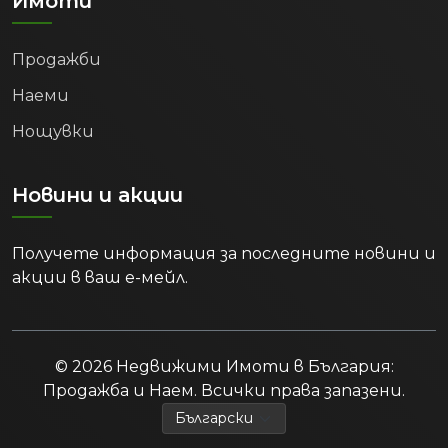
Имоти
на доход от краткосрочно отдаване
под наем на закупения имот, особено
Продажби
през летния сезон. Целогодишният
поток от студенти, бизнес пътници
Наеми
и работещи специалисти гарантира и
Нощувки
стабилно търсене за дългосрочен наем.
6. Положителни
демографски тенденции и
Новини и акции
растящо търсене на
жилища:
Получете информация за последните новини и
акции в ваш е-мейл.
Официалните статистически данни
потвърждават, че Варна и регионът
привличат все повече нови жители. В
периода между 2022 г. и 2024 г.
© 2026 Недвижими Имоти в България:
населението в областта отбелязва
Продажба и Наем. Всички права запазени.
стабилен възходящ тренд, достигайки
437 521 души в края на 2024 г. Този