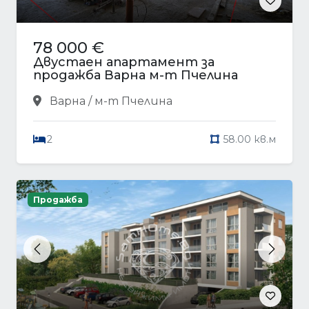
78 000 €
Двустаен апартамент за
продажба Варна м-т Пчелина
Варна / м-т Пчелина
2
58.00 кв.м
Продажба
Previous
Next