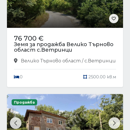
76 700 €
Земя за продажба Велико Търново
област с.Ветринци
Велико Търново област / с.Ветринци
0
2500.00 кв.м
Продажба
Previous
Next