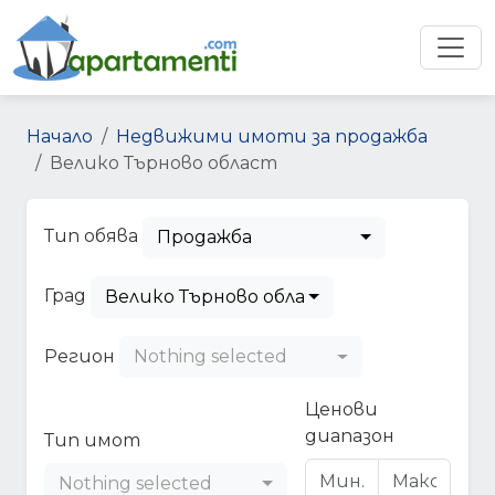
Начало
Недвижими имоти за продажба
Велико Търново област
Тип обява
Продажба
Град
Велико Търново област
Регион
Nothing selected
Ценови
диапазон
Тип имот
Nothing selected