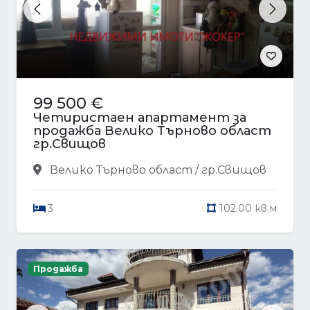
Previous
Next
99 500 €
Четиристаен апартамент за
продажба Велико Търново област
гр.Свищов
Велико Търново област / гр.Свищов
3
102.00 кв.м
Продажба