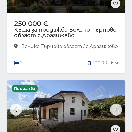
250 000 €
Къща за продажба Велико Търново
област с.Драгижево
Велико Търново област / с.Драгижево
2
100.00 кв.м
Продажба
Previous
Next