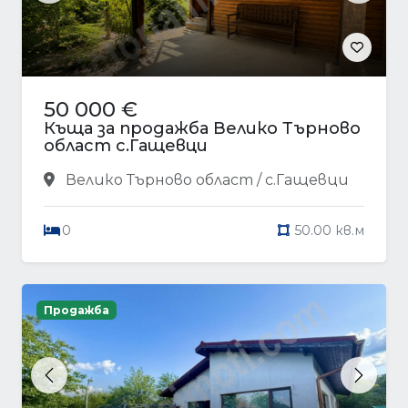
50 000 €
Къща за продажба Велико Търново
област с.Гащевци
Велико Търново област / с.Гащевци
0
50.00 кв.м
Продажба
Previous
Next