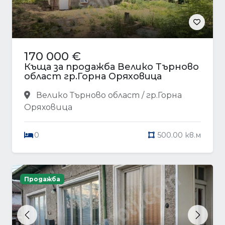
170 000 €
Къща за продажба Велико Търново
област гр.Горна Оряховица
Велико Търново област / гр.Горна
Оряховица
0
500.00 кв.м
Продажба
Previous
Next