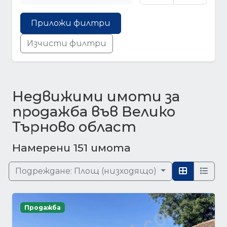
Приложи филтри
Изчисти филтри
Недвижими имоти за
продажба във Велико
Търново област
Намерени 151 имота
Подреждане:
Площ (низходящо)
Продажба