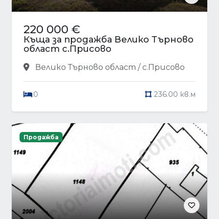
220 000 €
Къща за продажба Велико Търново
област с.Присово
Велико Търново област / с.Присово
0
236.00 кв.м
Продажба