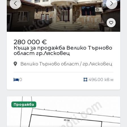
Previous
Next
280 000 €
Къща за продажба Велико Търново
област гр.Лясковец
Велико Търново област / гр.Лясковец
0
496.00 кв.м
Продажба