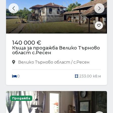
Previous
Next
140 000 €
Къща за продажба Велико Търново
област с.Ресен
Велико Търново област / с.Ресен
0
233.00 кв.м
Продажба