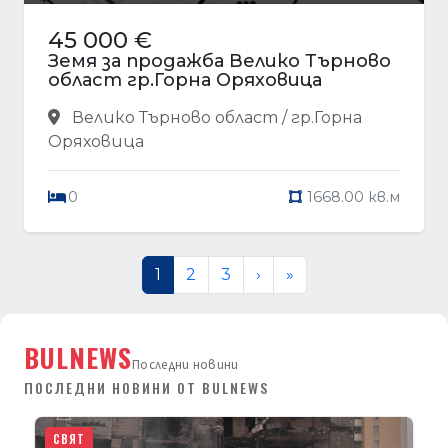
45 000 €
Земя за продажба Велико Търново
област гр.Горна Оряховица
Велико Търново област / гр.Горна
Оряховица
0
1668.00 кв.м
1
2
3
›
»
BULNEWS
Последни новини
ПОСЛЕДНИ НОВИНИ ОТ BULNEWS
СВЯТ