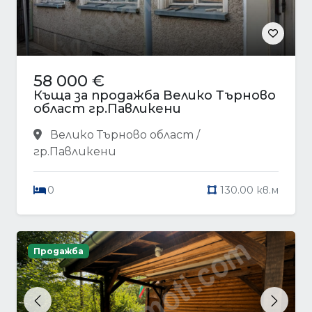
58 000 €
Къща за продажба Велико Търново
област гр.Павликени
Велико Търново област /
гр.Павликени
0
130.00 кв.м
Продажба
Previous
Next