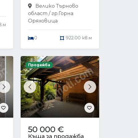
Велико Търново
област / гр.Горна
Оряховица
в.м
0
922.00 кв.м
Продажба
Next
Previous
Next
50 000 €
Къща за продажба