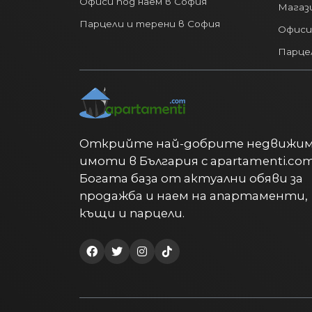
Офиси под наем в София
Магази
Парцели и терени в София
Офиси
Парце
Открийте най-добрите недвижи
имоти в България с apartamenti.com
Богата база от актуални обяви за
продажба и наем на апартаменти,
къщи и парцели.