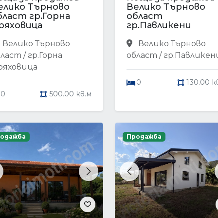
елико Търново
Велико Търново
бласт гр.Горна
област
ряховица
гр.Павликени
Велико Търново
Велико Търново
ласт / гр.Горна
област / гр.Павликен
ряховица
0
130.00 к
0
500.00 кв.м
одажба
Продажба
revious
Next
Previous