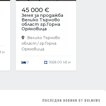
45 000 €
Земя за продажба
Велико Търново
област гр.Горна
Оряховица
Велико Търново
област / гр.Горна
Оряховица
в.м
0
1668.00 кв.м
ПОСЛЕДНИ НОВИНИ ОТ BULNEWS