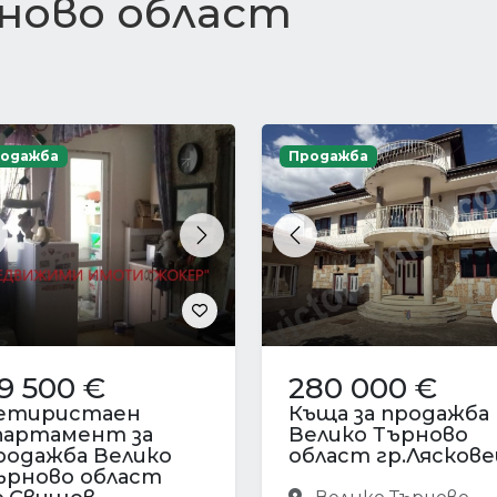
рново област
одажба
Продажба
revious
Next
Previous
9 500 €
280 000 €
етиристаен
Къща за продажба
партамент за
Велико Търново
родажба Велико
област гр.Ляскове
ърново област