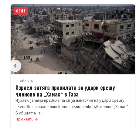
СВЯТ
05 авг. 2026
Израел затяга правилата за удари срещу
членове на „Хамас“ в Газа
Израел затяга правилата си за нанасяне на удари срещу
членове на палестинското ислямистко движение „Хамас“
в Ивицата Га…
Прочети →