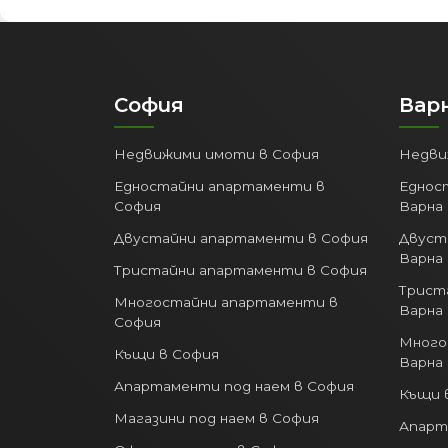
София
Вар
Недвижими имоти в София
Недви
Едностайни апартаменти в
Еднос
София
Варна
Двустайни апартаменти в София
Двуст
Варна
Тристайни апартаменти в София
Трист
Многостайни апартаменти в
Варна
София
Много
Къщи в София
Варна
Апартаменти под наем в София
Къщи 
Магазини под наем в София
Апарт