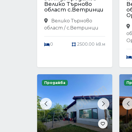
Велико Търново
В
област с.Ветринци
о
О
Велико Търново
област / с.Ветринци
об
О
0
2500.00 кв.м
Продажба
Пр
Previous
Next
P