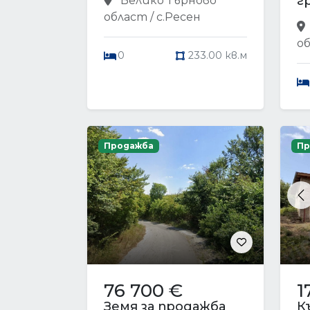
г
Велико Търново
област / с.Ресен
об
0
233.00 кв.м
Продажба
Пр
P
76 700 €
1
Земя за продажба
К