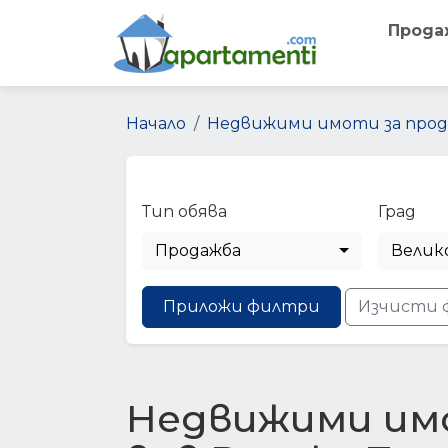
Прода
Начало
Недвижими имоти за прод
Тип обява
Град
Продажба
Велик
Приложи филтри
Изчисти 
Недвижими им