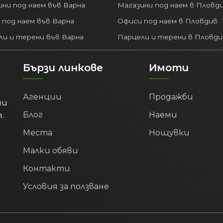
ни под наем във Варна
Магазини под наем в Пловд
 под наем във Варна
Офиси под наем в Пловдив
ли и терени във Варна
Парцели и терени в Пловди
Бързи линкове
Имоти
Агенции
Продажби
ми
.
Блог
Наеми
Места
Нощувки
Малки обяви
Контакти
Условия за ползване