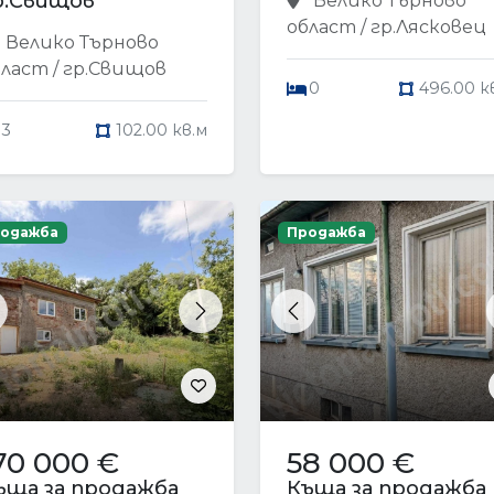
р.Свищов
Велико Търново
област / гр.Лясковец
Велико Търново
ласт / гр.Свищов
0
496.00 к
3
102.00 кв.м
одажба
Продажба
revious
Next
Previous
70 000 €
58 000 €
ъща за продажба
Къща за продажба