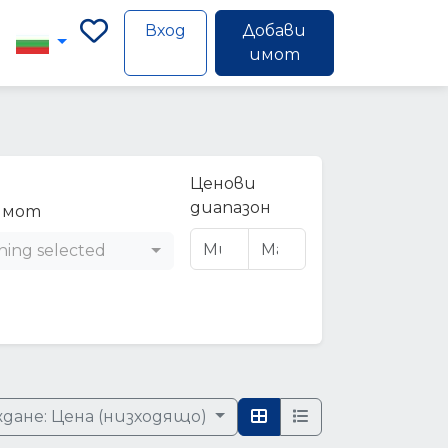
Вход
Добави
имот
Ценови
диапазон
имот
hing selected
дане:
Цена (низходящо)