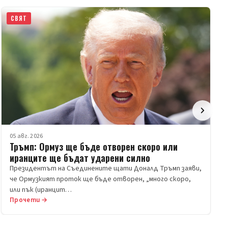
СВЯТ
05 авг. 2026
Тръмп: Ормуз ще бъде отворен скоро или
иранците ще бъдат ударени силно
Президентът на Съединените щати Доналд Тръмп заяви,
че Ормузкият проток ще бъде отворен, „много скоро,
или пък (иранцит…
Прочети →