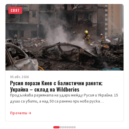
СВЯТ
05 авг. 2026
Русия порази Киев с балистични ракети;
Украйна – склад на Wildberies
Продължава размяната на удари между Русия и Украйна. 15
души са убити, а над 50 са ранени при нова руска…
Прочети →