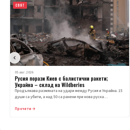
СВЯТ
05 авг. 2026
Русия порази Киев с балистични ракети;
Украйна – склад на Wildberies
Продължава размяната на удари между Русия и Украйна. 15
души са убити, а над 50 са ранени при нова руска…
Прочети →