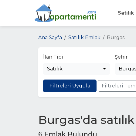
Satılık
Ana Sayfa
Satılık Emlak
Burgas
İlan Tipi
Şehir
Satılık
Burga
Filtreleri Uygula
Filtreleri Tem
Burgas'da satılı
6 Emlak Bulundu