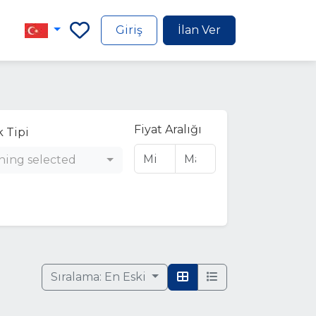
Giriş
İlan Ver
Fiyat Aralığı
 Tipi
hing selected
Sıralama:
En Eski