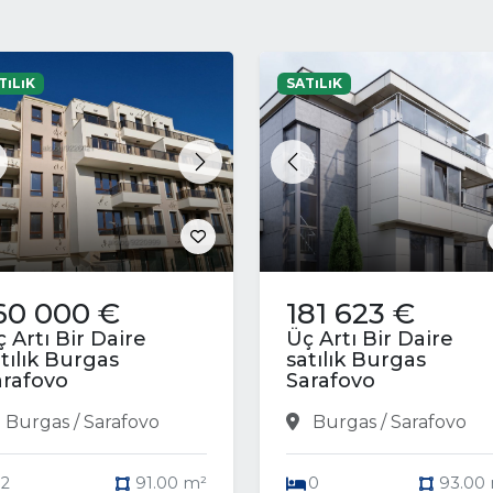
TıLıK
SATıLıK
revious
Next
Previous
60 000 €
181 623 €
 Artı Bir Daire
Üç Artı Bir Daire
tılık Burgas
satılık Burgas
arafovo
Sarafovo
Burgas / Sarafovo
Burgas / Sarafovo
2
91.00 m²
0
93.00