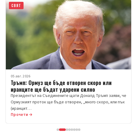
СВЯТ
05 авг. 2026
Тръмп: Ормуз ще бъде отворен скоро или
иранците ще бъдат ударени силно
Президентът на Съединените щати Доналд Тръмп заяви, че
Ормузкият проток ще бъде отворен, „много скоро, или пък
(иранцит…
Прочети →