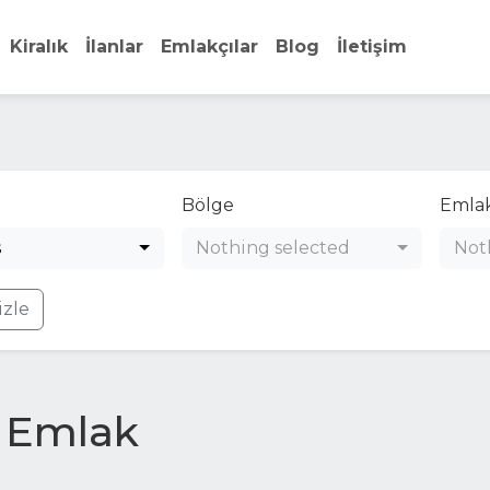
Kiralık
İlanlar
Emlakçılar
Blog
İletişim
Bölge
Emlak
s
Nothing selected
Not
izle
k Emlak