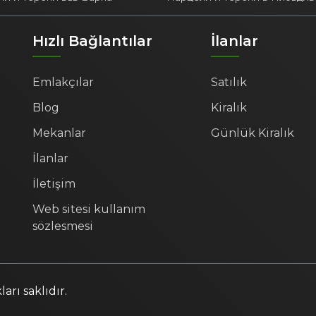
Hızlı Bağlantılar
İlanlar
Emlakçılar
Satılık
Blog
Kiralık
Mekanlar
Günlük Kiralık
İlanlar
İletişim
Web sitesi kullanım
sözlesmesi
rı saklıdır.