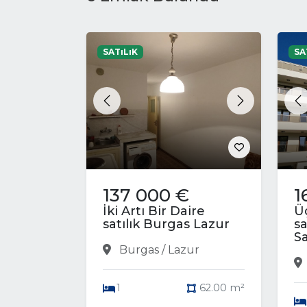
SATıLıK
SA
Previous
Next
P
137 000 €
1
İki Artı Bir Daire
Üç
satılık Burgas Lazur
sa
S
Burgas / Lazur
1
62.00 m²