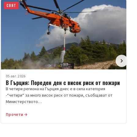
СВЯТ
05 авг. 2026
В Гърция: Пореден ден с висок риск от пожари
В четири региона на Гърция днес е в сила категория
-“четири“ за много висок риск от пожари, съобщават от
Министерството…
Прочети →