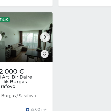
TıLıK
revious
Next
2 000 €
i Artı Bir Daire
tılık Burgas
arafovo
Burgas / Sarafovo
1
52.00 m²