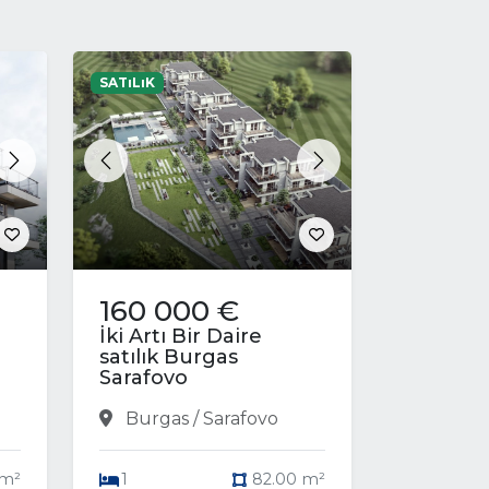
SATıLıK
Next
Previous
Next
160 000 €
İki Artı Bir Daire
satılık Burgas
Sarafovo
Burgas / Sarafovo
 m²
1
82.00 m²