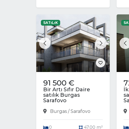
SATıLıK
SA
Previous
Next
P
91 500 €
7
Bir Artı Sıfır Daire
İk
satılık Burgas
sa
Sarafovo
S
Burgas / Sarafovo
0
47.00 m²