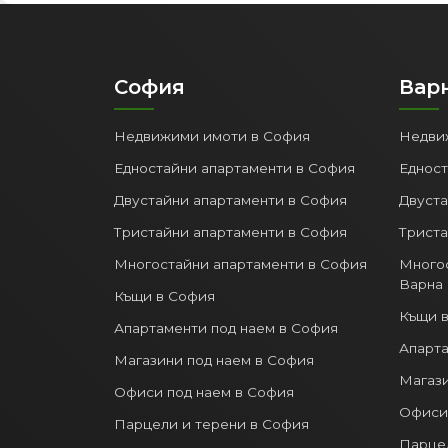
София
Вар
Недвижими имоти в София
Недви
Едностайни апартаменти в София
Едност
Двустайни апартаменти в София
Двуста
Тристайни апартаменти в София
Триста
Многостайни апартаменти в София
Многос
Варна
Къщи в София
Къщи в
Апартаменти под наем в София
Апарта
Магазини под наем в София
Магази
Офиси под наем в София
Офиси 
Парцели и терени в София
Парцел