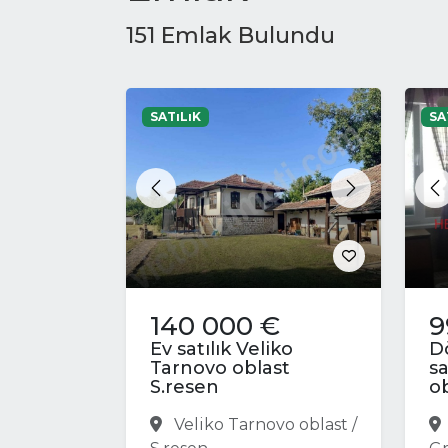
151 Emlak Bulundu
SATıLıK
SA
Previous
Next
P
140 000 €
9
Ev satılık Veliko
Dö
Tarnovo oblast
sa
S.resen
ob
Veliko Tarnovo oblast /