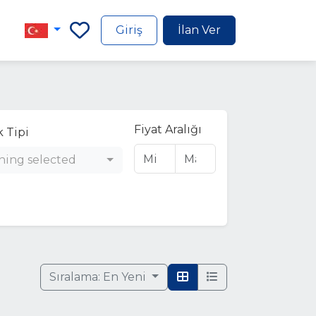
Giriş
İlan Ver
Fiyat Aralığı
 Tipi
hing selected
Sıralama:
En Yeni