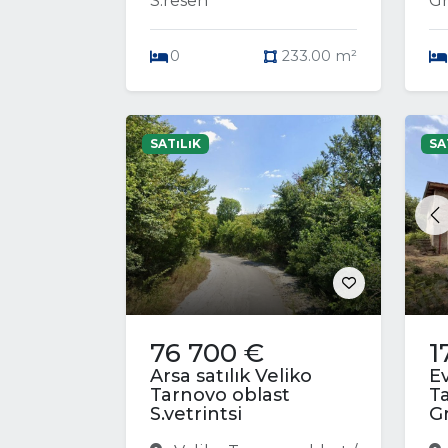
S.resen
Gr
0
233.00 m²
SATıLıK
SA
P
76 700 €
1
Arsa satılık Veliko
Ev
Tarnovo oblast
T
S.vetrintsi
G