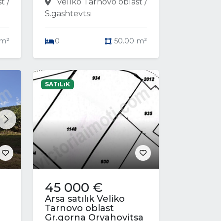
t /
Veliko Tarnovo oblast /
S.gashtevtsi
 m²
0
50.00 m²
SATıLıK
Next
45 000 €
Arsa satılık Veliko
Tarnovo oblast
Gr.gorna Oryahovitsa