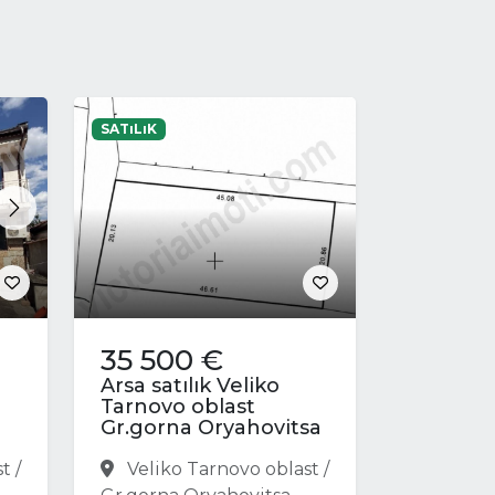
SATıLıK
Next
35 500 €
Arsa satılık Veliko
Tarnovo oblast
Gr.gorna Oryahovitsa
t /
Veliko Tarnovo oblast /