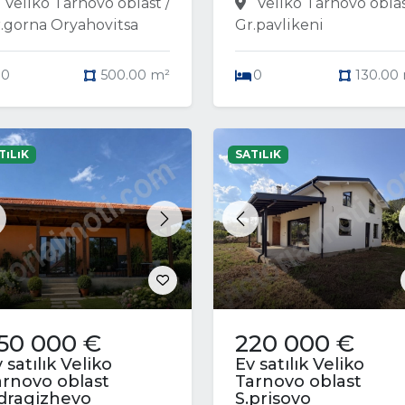
Veliko Tarnovo oblast /
Veliko Tarnovo oblas
.gorna Oryahovitsa
Gr.pavlikeni
0
500.00 m²
0
130.00
TıLıK
SATıLıK
revious
Next
Previous
50 000 €
220 000 €
 satılık Veliko
Ev satılık Veliko
arnovo oblast
Tarnovo oblast
.dragizhevo
S.prisovo