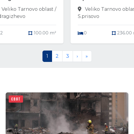
Veliko Tarnovo oblast /
Veliko Tarnovo oblas
dragizhevo
S.prisovo
2
100.00 m²
0
236.00
1
2
3
›
»
СВЯТ