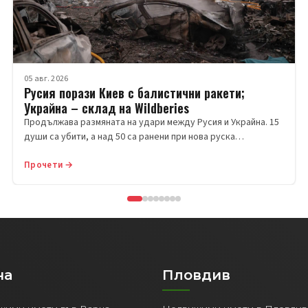
05 авг. 2026
Русия порази Киев с балистични ракети;
Украйна – склад на Wildberies
Продължава размяната на удари между Русия и Украйна. 15
души са убити, а над 50 са ранени при нова руска…
Прочети →
на
Пловдив