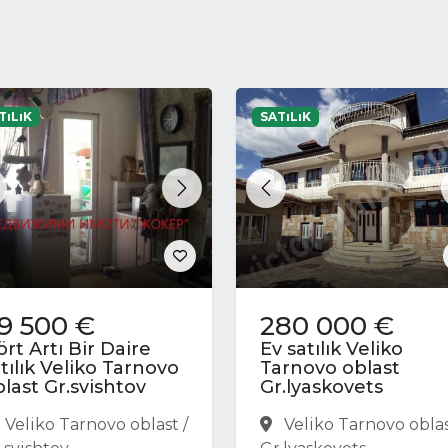
TıLıK
SATıLıK
revious
Next
Previous
9 500 €
280 000 €
rt Artı Bir Daire
Ev satılık Veliko
tılık Veliko Tarnovo
Tarnovo oblast
last Gr.svishtov
Gr.lyaskovets
Veliko Tarnovo oblast /
Veliko Tarnovo oblas