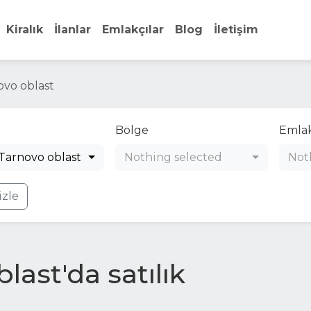
Kiralık
İlanlar
Emlakçılar
Blog
İletişim
ovo oblast
Bölge
Emlak
 Tarnovo oblast
Nothing selected
Not
izle
last'da satılık