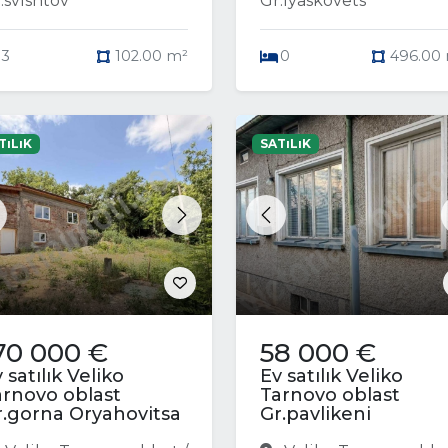
.svishtov
Gr.lyaskovets
3
102.00 m²
0
496.00
TıLıK
SATıLıK
revious
Next
Previous
70 000 €
58 000 €
 satılık Veliko
Ev satılık Veliko
arnovo oblast
Tarnovo oblast
r.gorna Oryahovitsa
Gr.pavlikeni