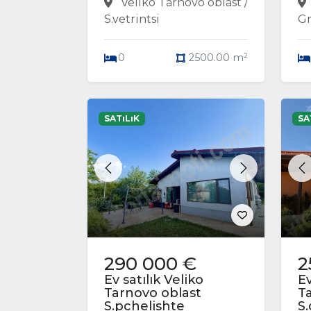
Veliko Tarnovo oblast /
S.vetrintsi
Gr
0
2500.00 m²
SATıLıK
SA
Previous
Next
P
290 000 €
2
Ev satılık Veliko
Ev
Tarnovo oblast
T
S.pchelishte
S