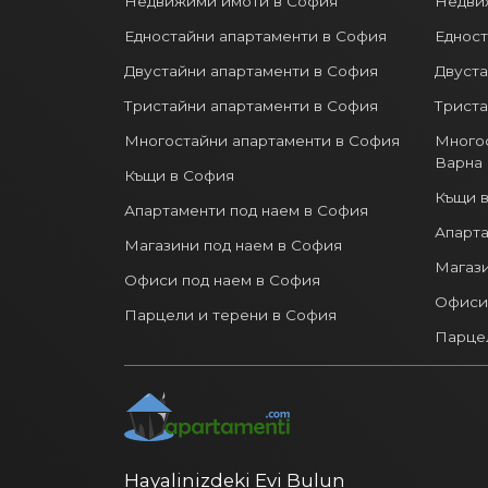
Недвижими имоти в София
Недви
Едностайни апартаменти в София
Едност
Двустайни апартаменти в София
Двуста
Тристайни апартаменти в София
Триста
Многостайни апартаменти в София
Многос
Варна
Къщи в София
Къщи в
Апартаменти под наем в София
Апарта
Магазини под наем в София
Магази
Офиси под наем в София
Офиси 
Парцели и терени в София
Парцел
Hayalinizdeki Evi Bulun