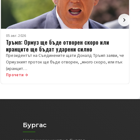
05 авг. 2026
Тръмп: Ормуз ще бъде отворен скоро или
иранците ще бъдат ударени силно
Президентът на Съединените щати Доналд Тръмп заяви, че
Ормузкият проток ще бъде отворен, „много скоро, или пък
(иранцит…
Прочети →
Бургас