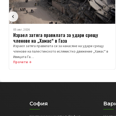
05 авг. 2026
Израел затяга правилата за удари срещу
членове на „Хамас“ в Газа
Израел затяга правилата си за нанасяне на удари срещу
членове на палестинското ислямистко движение „Хамас“ в
Ивицата Га…
Прочети →
София
Вар