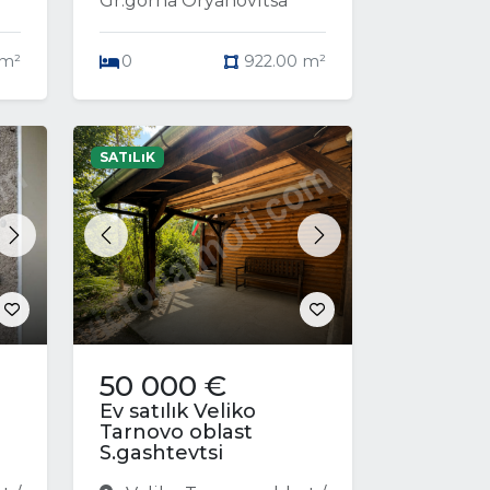
Gr.gorna Oryahovitsa
 m²
0
922.00 m²
SATıLıK
Next
Previous
Next
50 000 €
Ev satılık Veliko
Tarnovo oblast
S.gashtevtsi