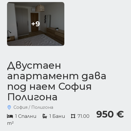
+9
Двустаен
апартамент дава
под наем София
Полигона
София / Полигона
950 €
1 Спални
1 Бани
71.00
m²