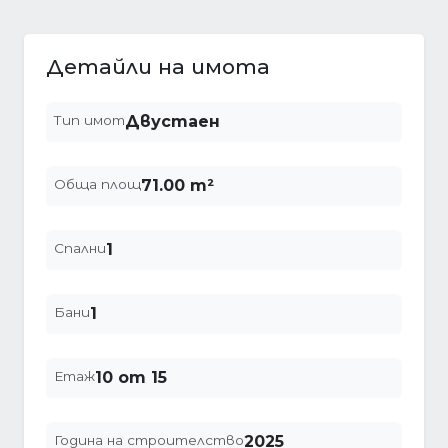
Детайли на имота
Тип имот
Двустаен
Обща площ
71.00 m²
Спални
1
Бани
1
Етаж
10 от 15
Година на строителство
2025