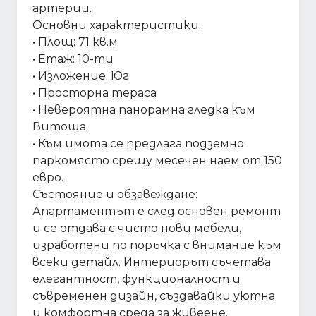
артерии.
Основни характеристики:
• Площ: 71 кв.м
• Етаж: 10-ти
• Изложение: Юг
• Просторна тераса
• Невероятна панорамна гледка към
Витоша
• Към имота се предлага подземно
паркомясто срещу месечен наем от 150
евро.
Състояние и обзавеждане:
Апартаментът е след основен ремонт
и се отдава с чисто нови мебели,
изработени по поръчка с внимание към
всеки детайл. Интериорът съчетава
елегантност, функционалност и
съвременен дизайн, създавайки уютна
и комфортна среда за живеене.