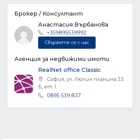
Брокер / Консултант
Анастасия Върбанова
+359895539992
Свържете се с нас
Агенция за недвижими имоти
RealNet office Classic
София, ул. Люлин планина 33
Б, ет. 1
0895 539 837