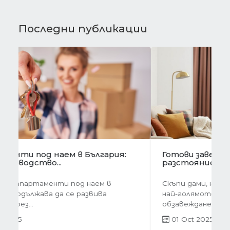
Последни публикации
Предишна
Следва
Готови завеси за хол на една ръка
разстояние
Скъпи дами, нека си признаем, че понякога
най-голямото предизвикателство в
обзавеждането...
01 Oct 2025