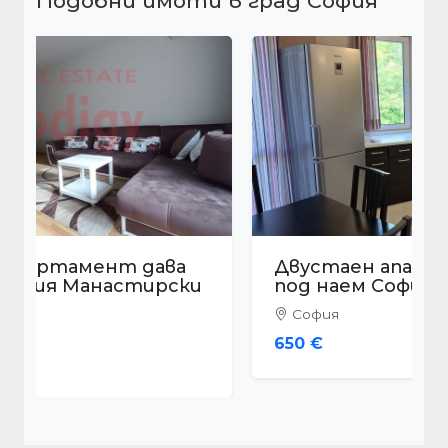
Подобни имоти в град София
Двустаен апартамент дава
под наем София Младост 4
София
650 €