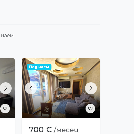
 наем
Под наем
Next
Previous
Next
700 €
/месец