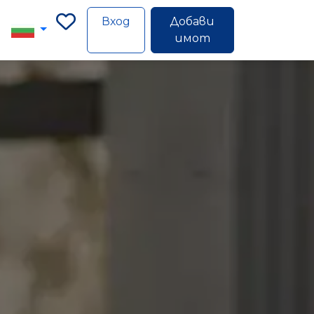
Вход
Добави
имот