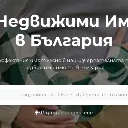
 Недвижими И
в България
рфектния имот лесно в най-изчерпателната 
недвижими имоти в България
Град, район или квартал
Изберете тип имо
Разширено търсене