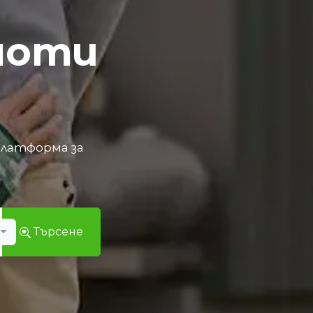
моти
платформа за
т
Търсене