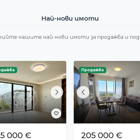
Най-нови имоти
ийте нашите най-нови имоти за продажба и под
одажба
Продажба
evious
Next
Previous
95 000 €
205 000 €