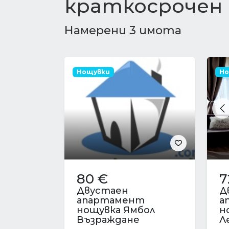
краткосрочен
Намерени 3 имота
Нощувки
Но
P
80 €
7
Двустаен
Д
апартамент
а
нощувка Ямбол
н
Възраждане
Л