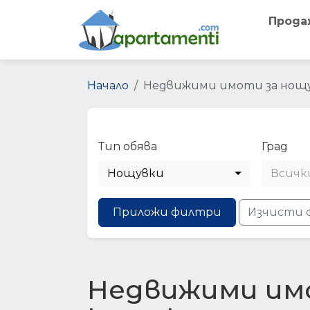
Прода
Начало
Недвижими имоти за нощ
Тип обява
Град
Нощувки
Всичк
Приложи филтри
Изчисти 
Недвижими им