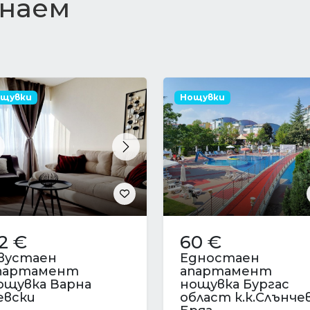
 наем
щувки
Нощувки
revious
Next
2 €
60 €
вустаен
Едностаен
партамент
апартамент
ощувка Варна
нощувка Бургас
евски
област к.к.Слънче