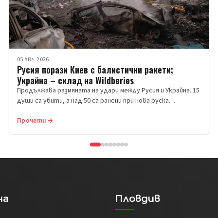
05 авг. 2026
Русия порази Киев с балистични ракети;
Украйна – склад на Wildberies
Продължава размяната на удари между Русия и Украйна. 15
души са убити, а над 50 са ранени при нова руска…
Прочети →
на
Пловдив