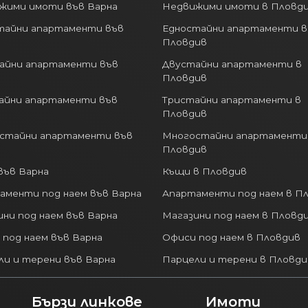
жими имоти във Варна
Недвижими имоти в Пловд
тайни апартаменти във
Едностайни апартаменти в
Пловдив
айни апартаменти във
Двустайни апартаменти в
Пловдив
айни апартаменти във
Тристайни апартаменти в
Пловдив
стайни апартаменти във
Многостайни апартаменти
Пловдив
във Варна
Къщи в Пловдив
аменти под наем във Варна
Апартаменти под наем в П
ни под наем във Варна
Магазини под наем в Пловд
 под наем във Варна
Офиси под наем в Пловдив
ли и терени във Варна
Парцели и терени в Пловди
Бързи линкове
Имоти