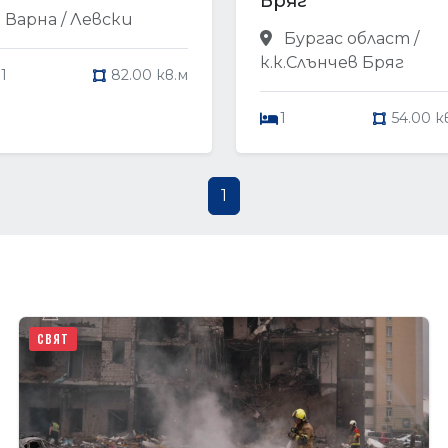
Бряг
Варна / Левски
Бургас област /
к.к.Слънчев Бряг
1
82.00 кв.м
1
54.00 к
1
СВЯТ