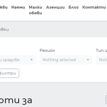
жби
Наеми
Малки
Агенции
Блог
Контакти
обяви
увки
Регион
Тип 
и градове
Nothing selected
Not
филтри
оти за