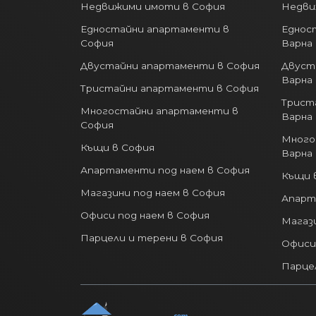
Недвижими имоти в София
Недви
Едностайни апартаменти в
Еднос
София
Варна
Двустайни апартаменти в София
Двуст
Варна
Тристайни апартаменти в София
Трист
Многостайни апартаменти в
Варна
София
Много
Къщи в София
Варна
Апартаменти под наем в София
Къщи 
Магазини под наем в София
Апарт
Офиси под наем в София
Магази
Парцели и терени в София
Офиси
Парце