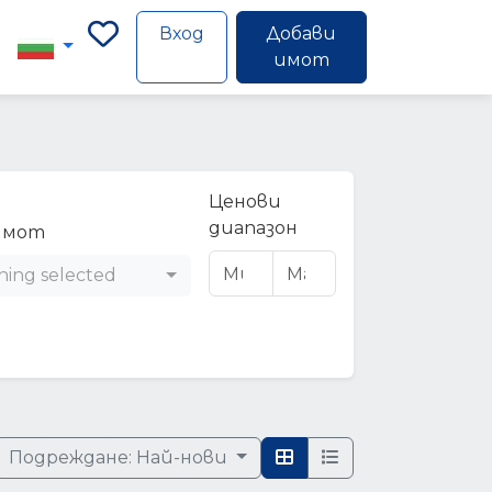
Вход
Добави
имот
Ценови
диапазон
имот
hing selected
Подреждане:
Най-нови