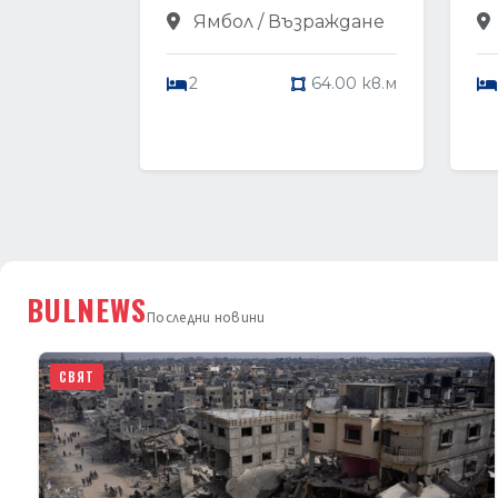
Ямбол / Възраждане
2
64.00 кв.м
BULNEWS
Последни новини
СВЯТ