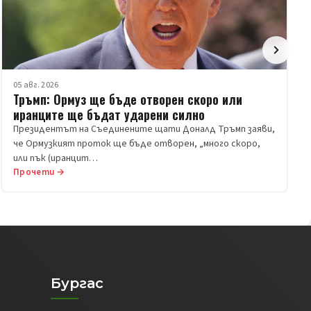
05 авг. 2026
Тръмп: Ормуз ще бъде отворен скоро или
иранците ще бъдат ударени силно
Президентът на Съединените щати Доналд Тръмп заяви,
че Ормузкият проток ще бъде отворен, „много скоро,
или пък (иранцит…
Прочети →
Бургас