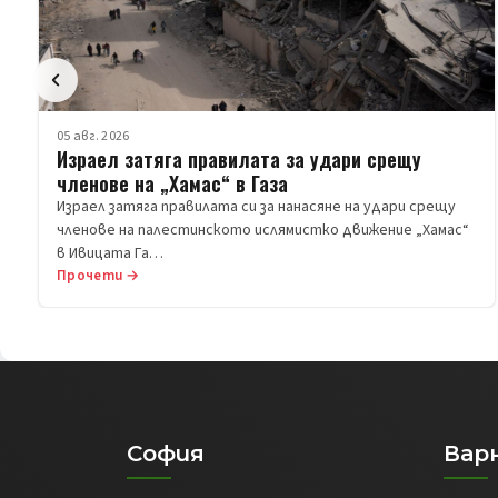
05 авг. 2026
Израел затяга правилата за удари срещу
членове на „Хамас“ в Газа
Израел затяга правилата си за нанасяне на удари срещу
членове на палестинското ислямистко движение „Хамас“
в Ивицата Га…
Прочети →
София
Вар