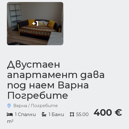
+1
Двустаен
апартамент дава
под наем Варна
Погребите
Варна / Погребите
400 €
1 Спални
1 Бани
55.00
m²