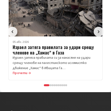
05 авг. 2026
Израел затяга правилата за удари срещу
членове на „Хамас“ в Газа
Израел затяга правилата си за нанасяне на удари
срещу членове на палестинското ислямистко
движение „Хамас“ в Ивицата Га…
Прочети →