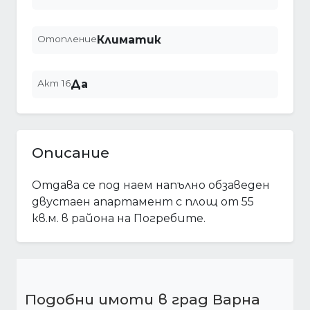
Отопление
Климатик
Акт 16
Да
Описание
Отдава се под наем напълно обзаведен
двустаен апартамент с площ от 55
кв.м. в района на Погребите.
Подобни имоти в град Варна