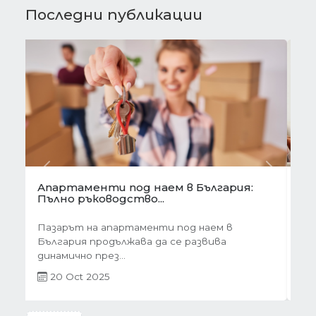
Последни публикации
Предишна
Следва
Готови завеси за хол на една ръка
разстояние
Скъпи дами, нека си признаем, че понякога
най-голямото предизвикателство в
обзавеждането...
01 Oct 2025