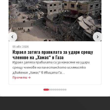
05 авг. 2026
Израел затяга правилата за удари срещу
членове на „Хамас“ в Газа
Израел затяга правилата си за нанасяне на удари
срещу членове на палестинското ислямистко
движение „Хамас“ в Ивицата Га…
Прочети →