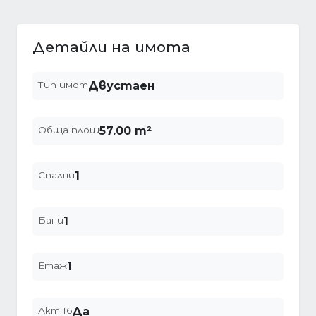
Детайли на имота
Тип имот
Двустаен
Обща площ
57.00 m²
Спални
1
Бани
1
Етаж
1
Акт 16
Да