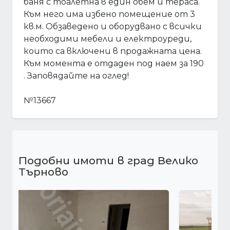
баня с тоалетна в един обем и тераса.
Към него има избено помещение от 3
кв.м. Обзаведено и оборудвано с всички
необходими мебели и електроуреди,
които са включени в продажната цена.
Към момента е отдаден под наем за 190
. Заповядайте на оглед!
№13667
Подобни имоти в град Велико
Търново