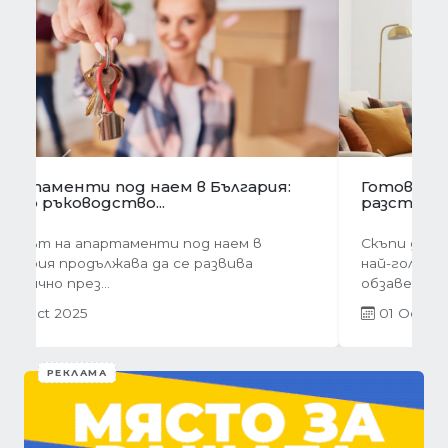
Предишна
Следва
Готови завеси за хол на една ръка
разстояние
Скъпи дами, нека си признаем, че понякога
най-голямото предизвикателство в
обзавеждането...
01 Oct 2025
РЕКЛАМА