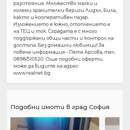
разстояние. Множество малки и
големи хранителни вериги Лидъл, Била,
както и кооперативен пазар.
Изложението е южно, отоплението е
на ТЕЦ и ток. Сградата е с много
поддържани общи части и контрол на
достъпа. Без домашни любимци! За
повече информация - Петя Арсова, тел.
0898/510520. Още подобни оферти
може да видите на адрес:
www.realnet.bg
Подобни имоти в град София