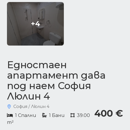
+4
Едностаен
апартамент дава
под наем София
Люлин 4
София / Люлин 4
400 €
1 Спални
1 Бани
39.00
m²