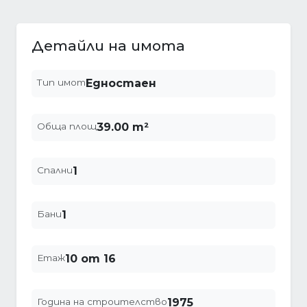
Детайли на имота
Тип имот
Едностаен
Обща площ
39.00 m²
Спални
1
Бани
1
Етаж
10 от 16
Година на строителство
1975