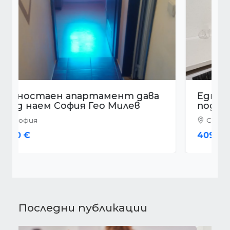
Едностаен апартамент дава
под наем София Център
София
409 €
Последни публикации