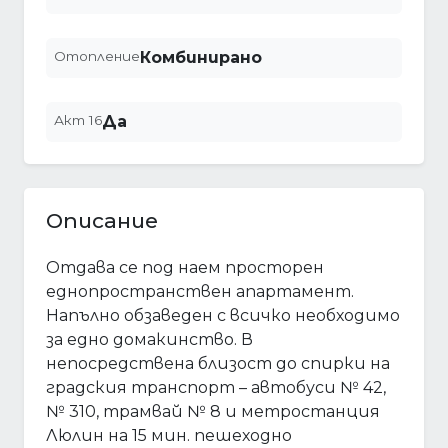
Отопление
Комбинирано
Акт 16
Да
Описание
Отдава се под наем просторен
еднопространствен апартамент.
Напълно обзаведен с всичко необходимо
за едно домакинство. В
непосредствена близост до спирки на
градския транспорт – автобуси № 42,
№ 310, трамвай № 8 и метростанция
Люлин на 15 мин. пешеходно