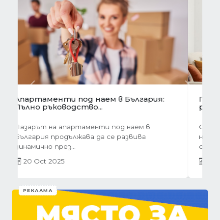
Предишна
Следва
Готови завеси за хол на една ръка
разстояние
Скъпи дами, нека си признаем, че понякога
най-голямото предизвикателство в
обзавеждането...
01 Oct 2025
РЕКЛАМА