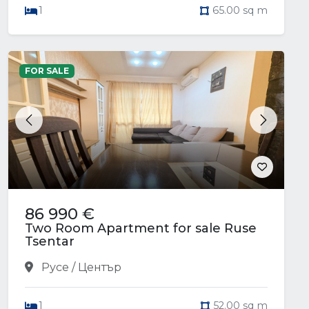
1
65.00 sq m
FOR SALE
Previous
Next
86 990 €
Two Room Apartment for sale Ruse
Tsentar
Русе / Център
1
52.00 sq m