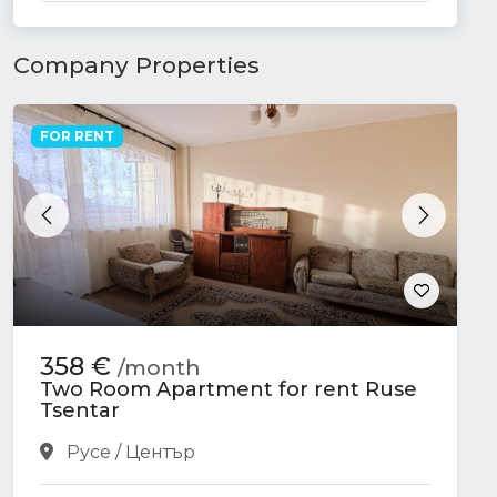
Company Properties
FOR RENT
Previous
Next
358 €
/month
Two Room Apartment for rent Ruse
Tsentar
Русе / Център