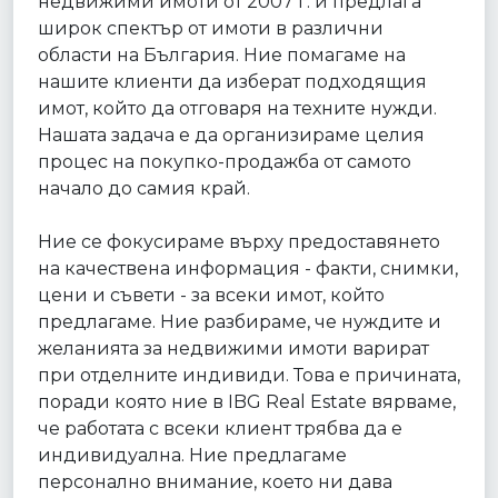
недвижими имоти от 2007 г. и предлага
широк спектър от имоти в различни
области на България. Ние помагаме на
нашите клиенти да изберат подходящия
имот, който да отговаря на техните нужди.
Нашата задача е да организираме целия
процес на покупко-продажба от самото
начало до самия край.
Ние се фокусираме върху предоставянето
на качествена информация - факти, снимки,
цени и съвети - за всеки имот, който
предлагаме. Ние разбираме, че нуждите и
желанията за недвижими имоти варират
при отделните индивиди. Това е причината,
поради която ние в IBG Real Estate вярваме,
че работата с всеки клиент трябва да е
индивидуална. Ние предлагаме
персонално внимание, което ни дава