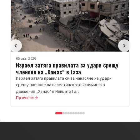
05 авг. 2026
Израел затяга правилата за удари срещу
членове на „Хамас“ в Газа
Израел затяга правилата си за нанасяне на удари
срещу членове на палестинското ислямистко
движение „Хамас“ в Ивицата Га…
Прочети →