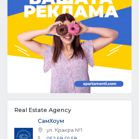
Real Estate Agency
СамХоум
ул. Кракра №1
052 58 01 58