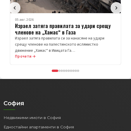
05 авг. 2026
Израел затяга правилата за удари срещу
членове на „Хамас“ в Газа
Израел затяга правилата си за нанасяне на удари
срещу членове на палестинското ислямистко
движение „Хамас“ в Ивицата Га…
Прочети →
София
Недвижими имоти в София
Едностайни апартаменти в София