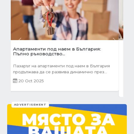
Previous
Next
Готови завеси за хол на една ръка
разстояние
Скъпи дами, нека си признаем, че понякога
най-голямото предизвикателство в
обзавеждането...
01 Oct 2025
ADVERTISEMENT