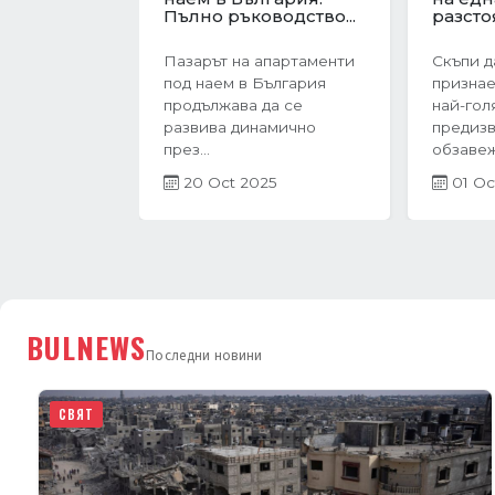
Previous
на еврозоната....
жилищ
Българи
Имотният пазар във
През п
Варна преживява период
тримесе
на интензивен растеж в
година 
навечерието на...
в Бълга
27 Jun 2025
невероят
21 Ap
BULNEWS
Последни новини
СВЯТ