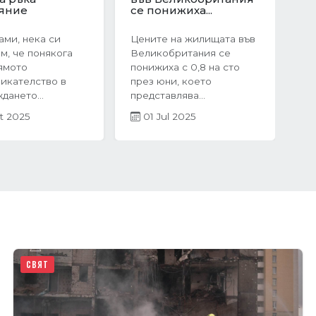
Next
ата в
Предимствата на...
я:...
Когато става въпрос за
оследния
покупка на жилище,
чие на 2024
много хора инстинктивно
жилищният пазар
се насочват към...
рия бележи
05 Mar 2025
ен...
r 2025
СВЯТ