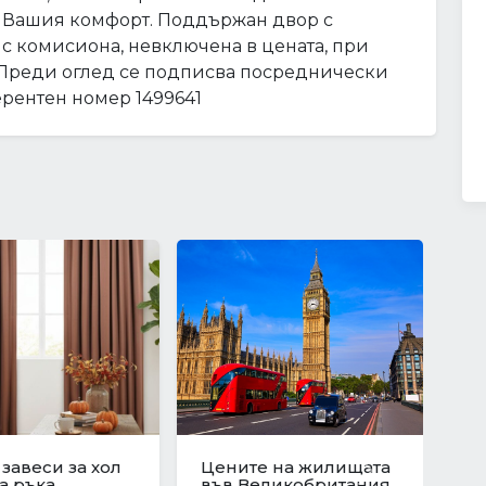
а Вашия комфорт. Поддържан двор с
м с комисиона, невключена в цената, при
. Преди оглед се подписва посреднически
ерентен номер 1499641
юционен скок
Защо да изберете
те на
ново строителство?