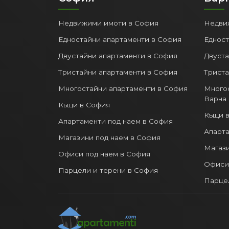
София
Вар
Недвижими имоти в София
Недви
Едностайни апартаменти в София
Едност
Двустайни апартаменти в София
Двуста
Тристайни апартаменти в София
Триста
Многостайни апартаменти в София
Многос
Варна
Къщи в София
Къщи в
Апартаменти под наем в София
Апарта
Магазини под наем в София
Магази
Офиси под наем в София
Офиси 
Парцели и терени в София
Парцел