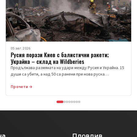
05 авг. 2026
Русия порази Киев с балистични ракети;
Украйна – склад на Wildberies
Продължава размяната на удари между Русия и Украйна. 15
души са убити, а над 50 са ранени при нова руска…
Прочети →