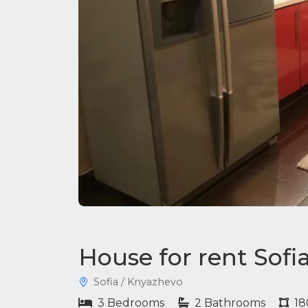
House for rent Sof
Sofia / Knyazhevo
3 Bedrooms
2 Bathrooms
18