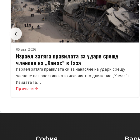
05 авг. 2026
Израел затяга правилата за удари срещу
членове на „Хамас“ в Газа
Израел затяга правилата си за нанасяне на удари срещу
членове на палестинското ислямистко движение „Хамас“ в
Ивицата Га…
Прочети →