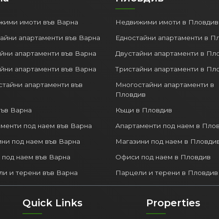
на
Пловдив
жими имоти във Варна
Недвижими имоти в Пловдив
айни апартаменти във Варна
Едностайни апартаменти в П
йни апартаменти във Варна
Двустайни апартаменти в Пл
йни апартаменти във Варна
Тристайни апартаменти в Пл
тайни апартаменти във
Многостайни апартаменти в
Пловдив
ъв Варна
Къщи в Пловдив
менти под наем във Варна
Апартаменти под наем в Пло
ни под наем във Варна
Магазини под наем в Пловди
под наем във Варна
Офиси под наем в Пловдив
и и терени във Варна
Парцели и терени в Пловдив
Quick Links
Properties