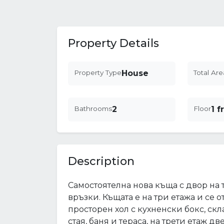
Property Details
Property Type
House
Total Are
Bathrooms
2
Floor
1 f
Description
Самостоятелна нова къща с двор на 
връзки. Къщата е на три етажа и се 
просторен хол с кухненски бокс, с
стая, баня и тераса, на трети етаж дв