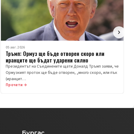
05 авг. 2026
Тръмп: Ормуз ще бъде отворен скоро или
иранците ще бъдат ударени силно
Президентът на Съединените щати Доналд Тръмп заяви, че
Ормузкият проток ще бъде отворен, „много скоро, или пък
(иранцит…
Прочети →