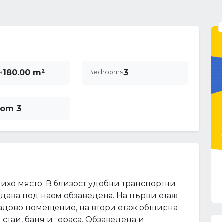
a
180.00 m²
Bedrooms
3
rom 3
тихо място. В близост удобни транспортни
отдава под наем обзаведена. На първи етаж
кладово помещение, на втори етаж обширна
е стаи, баня и тераса. Обзаведена и