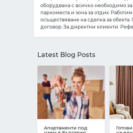
оборудвана с всичко необходимо з
паркоместа и зона за отдих. Работи
осъществяване на сделка за обекта
договор. За директни клиенти. Реф
Latest Blog Posts
Имотният пазар във
Револ
Варна в навечерието
в цени