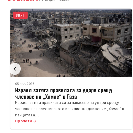
BULNEWS
Последни новини
СВЯТ
05 авг. 2026
Израел затяга правилата за удари срещу
членове на „Хамас“ в Газа
Израел затяга правилата си за нанасяне на удари срещу
членове на палестинското ислямистко движение „Хамас“ в
Ивицата Га…
Прочети →