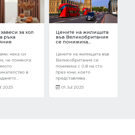
юционен скок
Защо да изберете
те на
ново строителство?
Next
ата в
Предимствата на...
я:...
Когато става въпрос за
оследния
покупка на жилище,
чие на 2024
много хора инстинктивно
жилищният пазар
се насочват към...
рия бележи
05 Mar 2025
ен...
r 2025