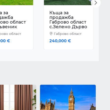
Next
 за
дажба
ово област
анчов Хан
рово област
00 €