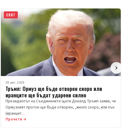
ПОСЛЕДНИ НОВИНИ ОТ BULNEWS
СВЯТ
05 авг. 2026
Тръмп: Ормуз ще бъде отворен скоро или
иранците ще бъдат ударени силно
Президентът на Съединените щати Доналд Тръмп заяви, че
Ормузкият проток ще бъде отворен, „много скоро, или пък
(иранцит…
Прочети →