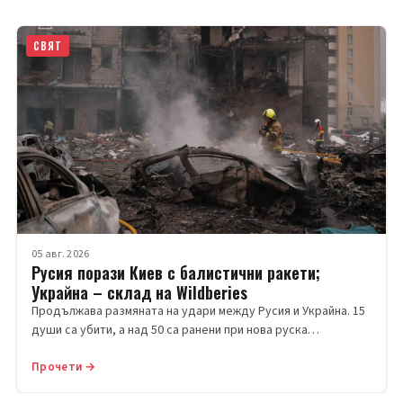
СВЯТ
05 авг. 2026
Русия порази Киев с балистични ракети;
Украйна – склад на Wildberies
Продължава размяната на удари между Русия и Украйна. 15
души са убити, а над 50 са ранени при нова руска…
Прочети →