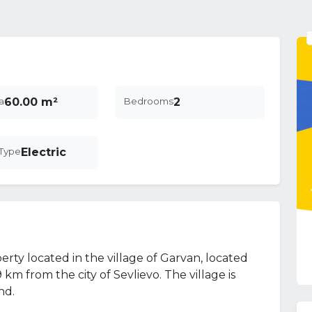
a
60.00 m²
Bedrooms
2
Type
Electric
perty located in the village of Garvan, located
km from the city of Sevlievo. The village is
nd.