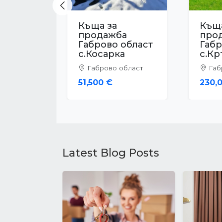
Previous
Къща за
Къща
продажба
про
Габрово област
Габр
с.Зая
с.Ст
Габрово област
Габ
52,000 €
85,0
Latest Blog Posts