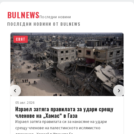
BULNEWS
Последни новини
ПОСЛЕДНИ НОВИНИ ОТ BULNEWS
СВЯТ
05 авг. 2026
Израел затяга правилата за удари срещу
членове на „Хамас“ в Газа
Израел затяга правилата си за нанасяне на удари
срещу членове на палестинското ислямистко
движение „Хамас“ в Ивицата Га…