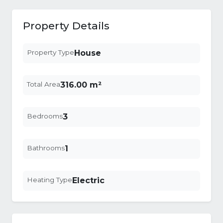
Property Details
Property Type
House
Total Area
316.00 m²
Bedrooms
3
Bathrooms
1
Heating Type
Electric