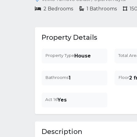
2 Bedrooms
1 Bathrooms
15
Property Details
Property Type
House
Total Are
Bathrooms
1
Floor
2 
Act 16
Yes
Description