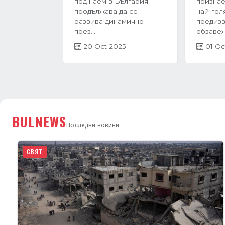
Варна преживява период
тримесе
на интензивен растеж в
година 
навечерието на...
в Бълга
27 Jun 2025
невероят
21 Ap
BULNEWS
Последни новини
СВЯТ