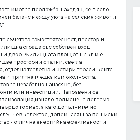
ага имот за продажба, находящ се в село
чен баланс между уюта на селския живот и
да.
то съчетава самостоятелност, простор и
жилищна сграда със собствен вход,
и двор. Жилищната площ от 112 кв.м е
две просторни спални, светла
я, отделна тоалетна и четири тераси, които
на и приятна гледка към околността.
тов за незабавно нанасяне, без
онти или инвестиции. Направени са
плоизолация,изцяло подменена дограма,
 твърдо гориво, а като допълнително
слънчев колектор, допринасящ за по-ниски
во - отлична енергийна ефективност и