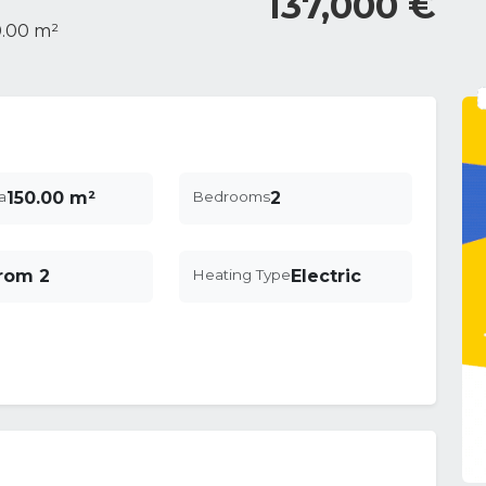
137,000 €
0.00 m²
a
150.00 m²
Bedrooms
2
from 2
Heating Type
Electric