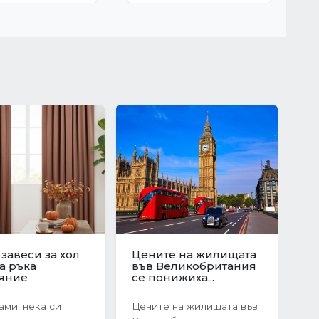
юционен скок
Защо да изберете
те на
ново строителство?
Next
ата в
Предимствата на...
я:...
Когато става въпрос за
оследния