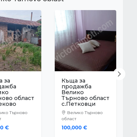
Next
 за
Къща за
дажба
продажба
ико
Велико
ново област
Търново област
Дебелец
с.Куцина
ико Търново
Велико Търново
т
област
000 €
37,324 €