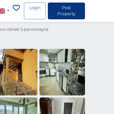
Login
Post
Property
ovo oblast S.parvomaytsi