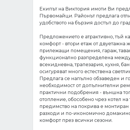
Екипът на Виктория имоти Ви предл
Първомайци. Районът предлага отли
удобството на бързия достъп до гра
Предложението е атрактивно, тъй ка
комфорт - втори етаж от двуетажна 
прилежащи помещения, гараж, таван 
функционално разпределена между 
всекидневна, трапезария, кухня, бан
осигуряват много естествена светли
Предлага се напълно обзаведен и го
необходимост от допълнителни рем
практични подобрения - външна то
отопление, обособено чрез котел на
предимство на покрива е монтиран 
разходи и по-икономично домакинст
комфорт през всички сезони.