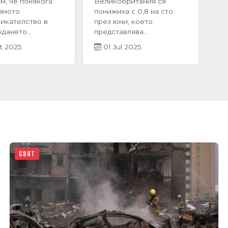
покупка на жилище,
чие на 2024
много хора инстинктивно
жилищният пазар
се насочват към...
рия бележи
05 Mar 2025
ен...
r 2025
СВЯТ