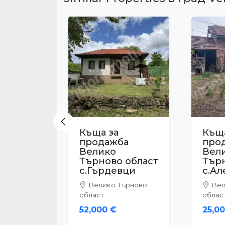
Previous
Къща за
Къща
продажба
про
Велико
Вел
Търново област
Тър
с.Шемшево
гр.
Велико Търново
Вел
област
облас
65,000 €
124,