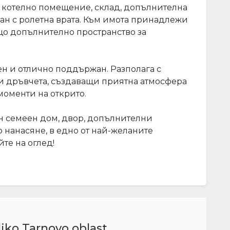
 котелно помещение, склад, допълнителна
дван с ролетна врата. Към имота принадлежи
що допълнително пространство за
вен и отлично поддържан. Разполага с
ни дръвчета, създаващи приятна атмосфера
оменти на открито.
ен семеен дом, двор, допълнителни
 нанасяне, в едно от най-желаните
те на оглед!
liko Tarnovo oblast