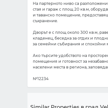
На партерното ниво са разположени
стая и гараж с площ 20 кв.м, обору
и таванско помещение, предоставя
съхранение.
Дворът е с площ около 300 кв.м, ра
кладенец, беседка за отдих и плод
за семейни събирания и спокойни м
Ако търсите удобството на простор
помещения и готовност за незабавно
населени места в региона, заповядай
№12234
Similar Properties в град Ve