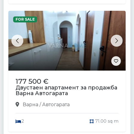
FOR SALE
Previous
Next
177 500 €
Двустаен апартамент за продажба
Варна Автогарата
Варна / Автогарата
2
71.00 sq m