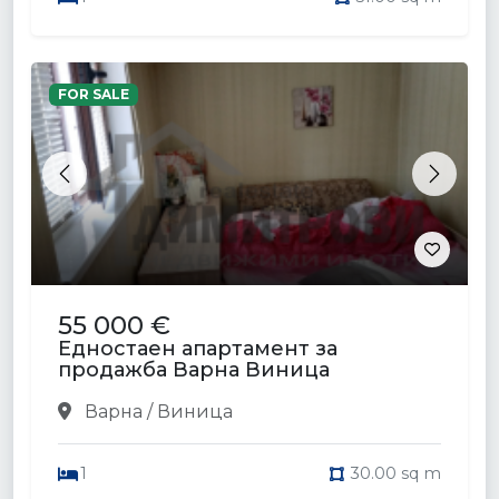
FOR SALE
Previous
Next
55 000 €
Едностаен апартамент за
продажба Варна Виница
Варна / Виница
1
30.00 sq m