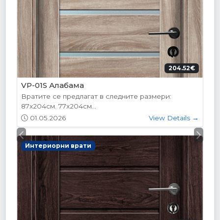
204.52€
VP-01S Алабама
Вратите се предлагат в следните размери:
87х204см. 77х204см...
01.05.2026
View Details →
Previous
Next
Интериорни врати