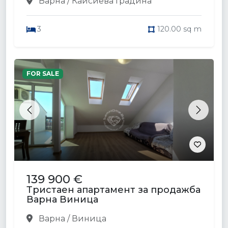
Варна / Кайсиева Градина
3
120.00 sq m
FOR SALE
Previous
Next
139 900 €
Тристаен апартамент за продажба
Варна Виница
Варна / Виница