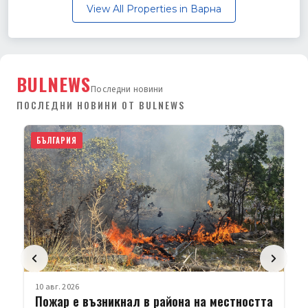
View All Properties in Варна
BULNEWS
Последни новини
ПОСЛЕДНИ НОВИНИ ОТ BULNEWS
АРИЯ
10 авг. 2026
БЪЛГАРИЯ
Зам.-кмет
гасенето 
Заместник-к
Геров е полу
е участвал в
. 2026
р е възникнал в района на местността