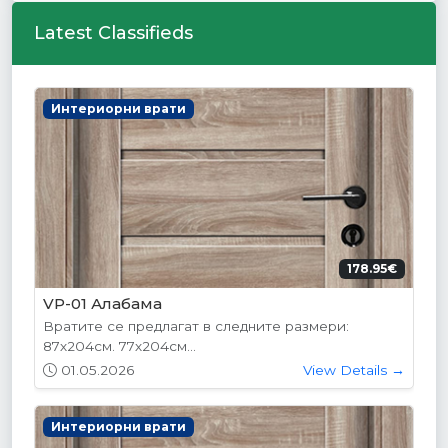
Latest Classifieds
Интериорни врати
178.95€
VP-01 Алабама
Вратите се предлагат в следните размери:
87х204см. 77х204см...
01.05.2026
View Details →
Интериорни врати