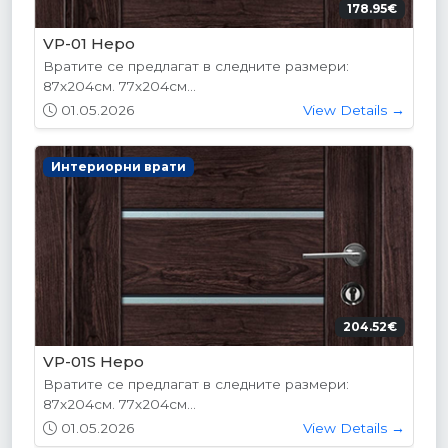
178.95€
VP-01 Hepo
Вратите се предлагат в следните размери:
87х204см. 77х204см...
01.05.2026
View Details →
Интериорни врати
204.52€
VP-01S Hepo
Вратите се предлагат в следните размери:
87х204см. 77х204см...
01.05.2026
View Details →