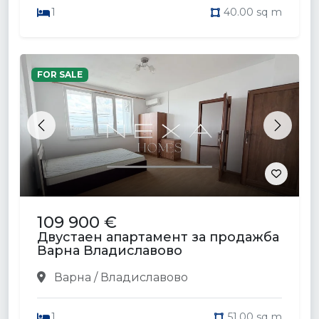
1
40.00 sq m
FOR SALE
Previous
Next
109 900 €
Двустаен апартамент за продажба
Варна Владиславово
Варна / Владиславово
1
51.00 sq m