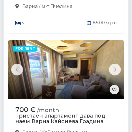
Варна / м-т Пчелина
3
85.00 sq m
FOR RENT
Previous
Next
700 €
/month
Тристаен апартамент дава под
наем Варна Кайсиева Градина