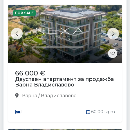
FOR SALE
Previous
Next
66 000 €
Двустаен апартамент за продажба
Варна Владиславово
Варна / Владиславово
1
60.00 sq m