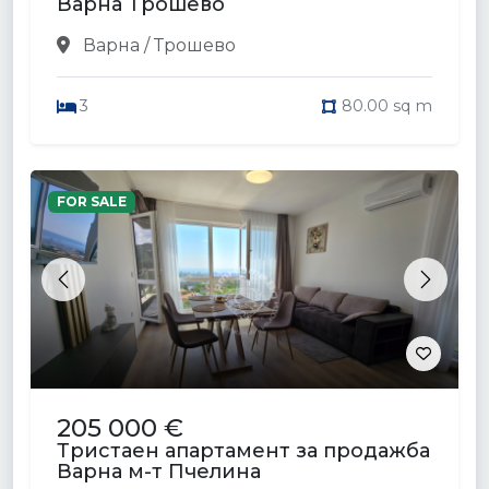
Варна Трошево
Варна / Трошево
3
80.00 sq m
FOR SALE
Previous
Next
205 000 €
Тристаен апартамент за продажба
Варна м-т Пчелина