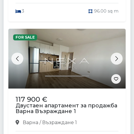
3
96.00 sq m
FOR SALE
Previous
Next
117 900 €
Двустаен апартамент за продажба
Варна Възраждане 1
Варна / Възраждане 1