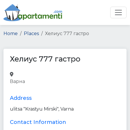
Home
Places
Хелиус 777 гастро
Хелиус 777 гастро
restaurant
bakery
furniture_store
home_goods_store
food
Варна
point_of_interest
store
establishment
Address
ulitsa "Krastyu Mirski", Varna
Contact Information