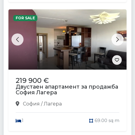
FOR SALE
Previous
Next
219 900 €
Двустаен апартамент за продажба
София Лагера
София / Лагера
1
69.00 sq m