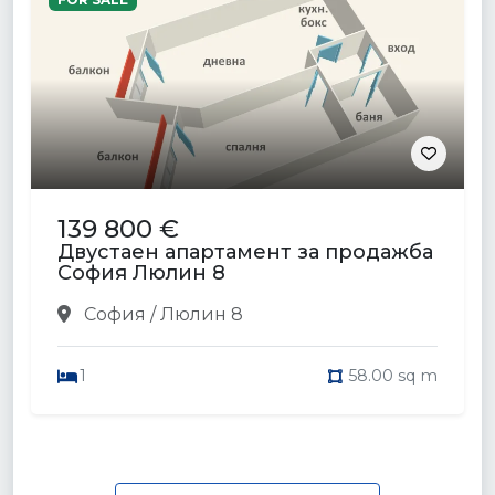
139 800 €
Двустаен апартамент за продажба
София Люлин 8
София / Люлин 8
1
58.00 sq m