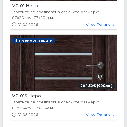
VP-01 Hepo
Вратите се предлагат в следните размери:
87х204см. 77х204см...
01.05.2026
View Details →
Интериорни врати
204.52€ (400лв.)
VP-01S Hepo
Вратите се предлагат в следните размери:
87х204см. 77х204см...
01.05.2026
View Details →