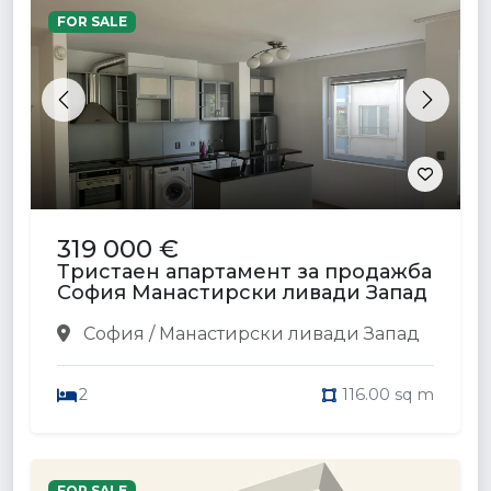
FOR SALE
Previous
Next
319 000 €
Тристаен апартамент за продажба
София Манастирски ливади Запад
София / Манастирски ливади Запад
2
116.00 sq m
FOR SALE