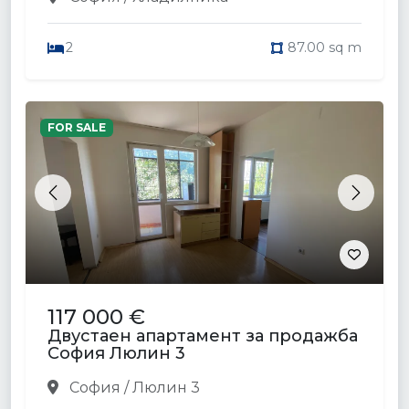
2
87.00 sq m
FOR SALE
Previous
Next
117 000 €
Двустаен апартамент за продажба
София Люлин 3
София / Люлин 3