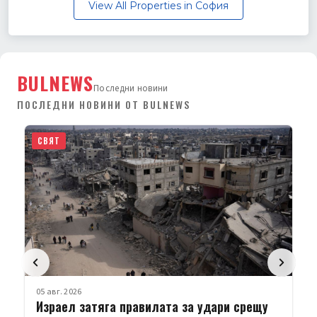
View All Properties in София
BULNEWS
Последни новини
ПОСЛЕДНИ НОВИНИ ОТ BULNEWS
05 авг. 2026
СВЯТ
Русия порази Киев с балистични ракети;
Украйна – склад на Wildberies
Продължава размяната на удари между Русия и
Украйна. 15 души са убити, а над 50 са ранени при нова
руска…