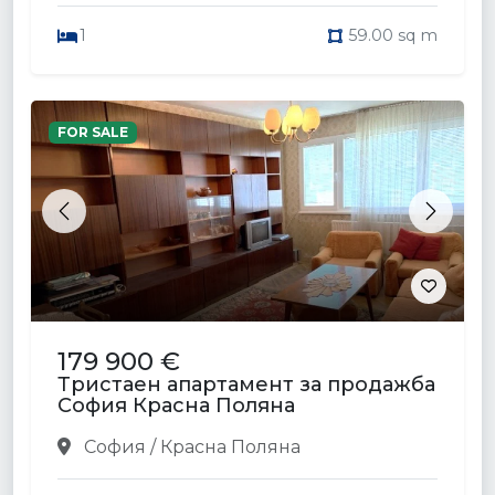
1
59.00 sq m
FOR SALE
Previous
Next
179 900 €
Тристаен апартамент за продажба
София Красна Поляна
София / Красна Поляна