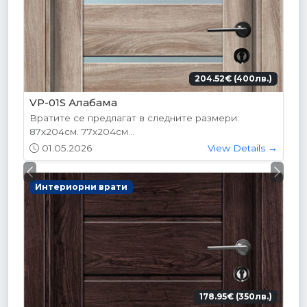
204.52€ (400лв.)
VP-01S Алабама
Вратите се предлагат в следните размери:
87х204см. 77х204см...
01.05.2026
View Details →
Previous
Next
Интериорни врати
178.95€ (350лв.)