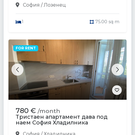
София / Лозенец
1
75.00 sq m
FOR RENT
Previous
Next
780 €
/month
Тристаен апартамент дава под
наем София Хладилника
София / Хладилника