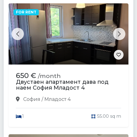
FOR RENT
Previous
Next
650 €
/month
Двустаен апартамент дава под
наем София Младост 4
София / Младост 4
1
55.00 sq m