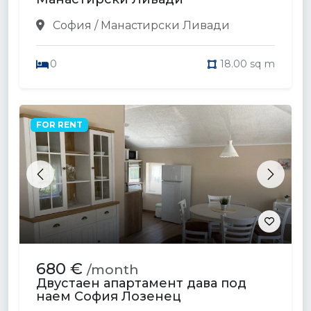
София / Манастирски Ливади
0
18.00 sq m
FOR RENT
Previous
Next
680 €
/month
Двустаен апартамент дава под
наем София Лозенец