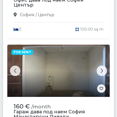
Офис дава под наем София
Център
София / Център
0
100.00 sq m
FOR RENT
Previous
Next
160 €
/month
Гараж дава под наем София
Манастирски Ливади