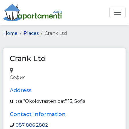
Home
Places
Crank Ltd
Crank Ltd
insurance_agency
car_repair
София
point_of_interest
store
establishment
Address
ulitsa "Okolovrasten pat" 15, Sofia
Contact Information
087 886 2882