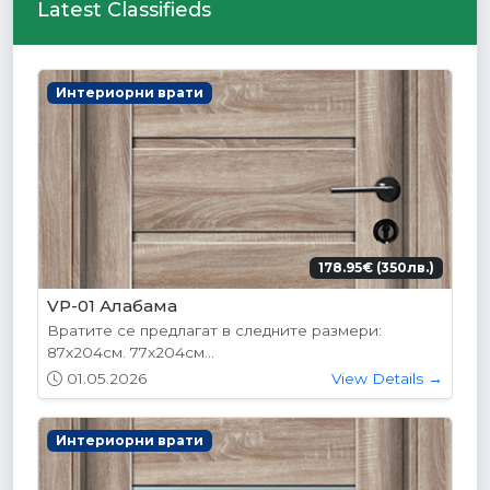
Latest Classifieds
Интериорни врати
178.95€ (350лв.)
VP-01 Алабама
Вратите се предлагат в следните размери:
87х204см. 77х204см...
01.05.2026
View Details →
Интериорни врати