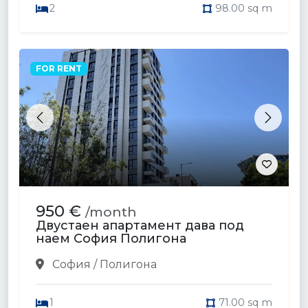
2
98.00 sq m
FOR RENT
Previous
Next
950 €
/month
Двустаен апартамент дава под
наем София Полигона
София / Полигона
1
71.00 sq m