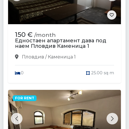
150 €
/month
Едностаен апартамент дава под
наем Пловдив Каменица 1
Пловдив / Каменица 1
0
25.00 sq m
FOR RENT
Previous
Next