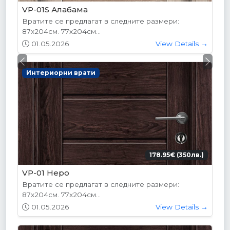
VP-01S Алабама
Вратите се предлагат в следните размери:
87х204см. 77х204см...
01.05.2026
View Details →
Previous
Next
Интериорни врати
178.95€ (350лв.)
VP-01 Hepo
Вратите се предлагат в следните размери:
87х204см. 77х204см...
01.05.2026
View Details →