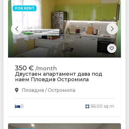
FOR RENT
Previous
Next
350 €
/month
Двустаен апартамент дава под
наем Пловдив Остромила
Пловдив / Остромила
0
66.00 sq m