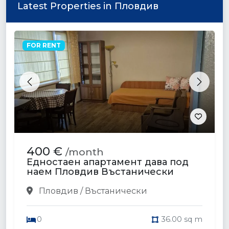
Latest Properties in Пловдив
FOR RENT
Previous
Next
400 €
/month
Едностаен апартамент дава под
наем Пловдив Въстанически
Пловдив / Въстанически
0
36.00 sq m