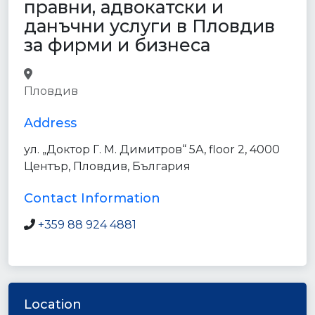
правни, адвокатски и
данъчни услуги в Пловдив
за фирми и бизнеса
accounting
lawyer
finance
Пловдив
point_of_interest
establishment
Address
ул. „Доктор Г. М. Димитров“ 5А, floor 2, 4000
Център, Пловдив, България
Contact Information
+359 88 924 4881
Location