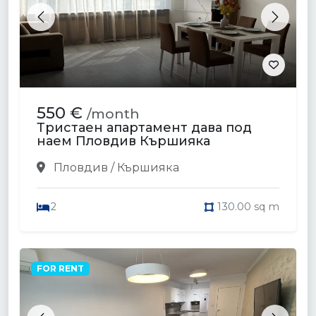
Previous
Next
550 €
/month
Тристаен апартамент дава под
наем Пловдив Кършияка
Пловдив / Кършияка
2
130.00 sq m
FOR RENT