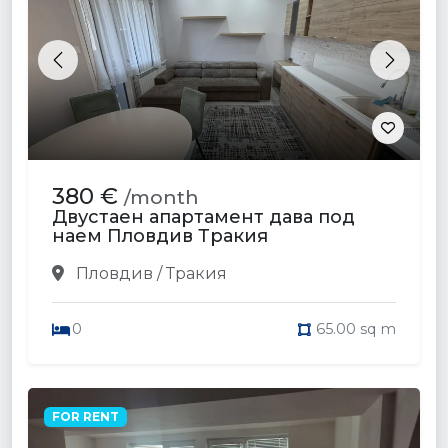
Previous
Next
380 €
/month
Двустаен апартамент дава под
наем Пловдив Тракия
Пловдив / Тракия
0
65.00 sq m
FOR RENT