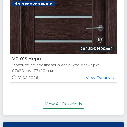
Интериорни врати
204.52€ (400лв.)
VP-01S Hepo
Вратите се предлагат в следните размери:
87х204см. 77х204см...
01.05.2026
View Details →
View All Classifieds