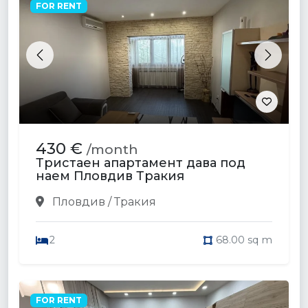
FOR RENT
Previous
Next
430 €
/month
Тристаен апартамент дава под
наем Пловдив Тракия
Пловдив / Тракия
2
68.00 sq m
FOR RENT