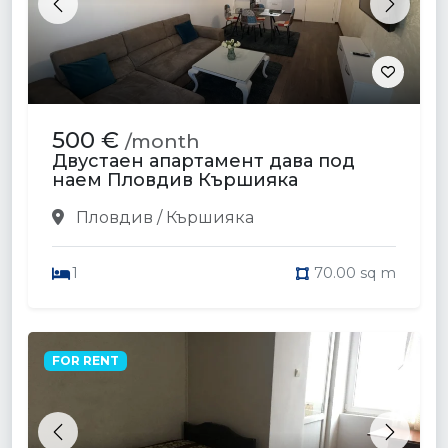
Previous
Next
500 €
/month
Двустаен апартамент дава под
наем Пловдив Кършияка
Пловдив / Кършияка
1
70.00 sq m
FOR RENT
Previous
Next