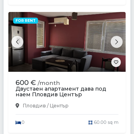
FOR RENT
Previous
Next
600 €
/month
Двустаен апартамент дава под
наем Пловдив Център
Пловдив / Център
0
60.00 sq m