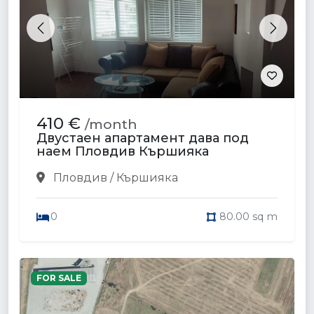
Previous
Next
410 €
/month
Двустаен апартамент дава под
наем Пловдив Кършияка
Пловдив / Кършияка
0
80.00 sq m
FOR SALE