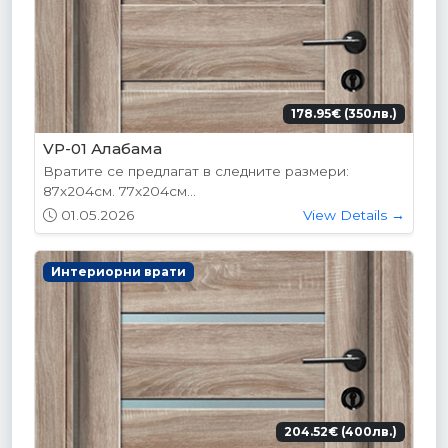
178.95€ (350лв.)
VP-01 Алабама
Вратите се предлагат в следните размери:
87х204см. 77х204см...
01.05.2026
View Details →
Интериорни врати
204.52€ (400лв.)