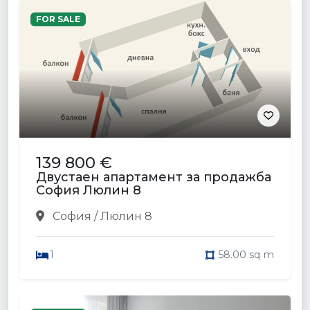
FOR SALE
139 800 €
Двустаен апартамент за продажба
София Люлин 8
София / Люлин 8
1
58.00 sq m