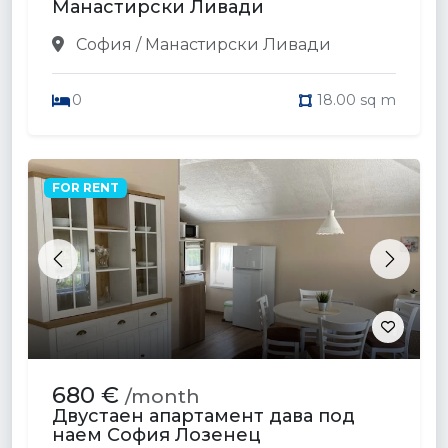
Манастирски Ливади
София / Манастирски Ливади
0
18.00 sq m
FOR RENT
Previous
Next
680 €
/month
Двустаен апартамент дава под
наем София Лозенец