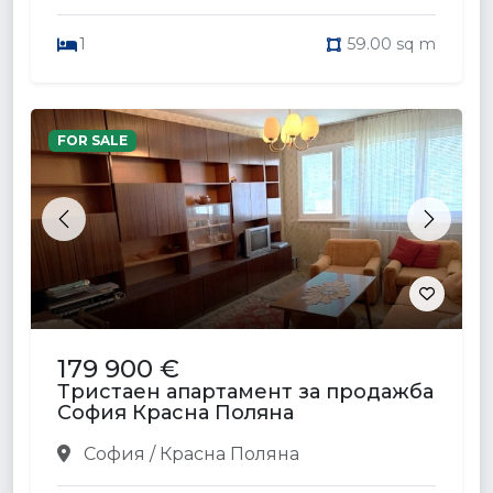
1
59.00 sq m
FOR SALE
Previous
Next
179 900 €
Тристаен апартамент за продажба
София Красна Поляна
София / Красна Поляна