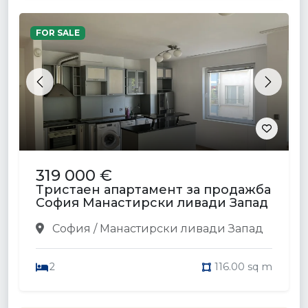
FOR SALE
Previous
Next
319 000 €
Тристаен апартамент за продажба
София Манастирски ливади Запад
София / Манастирски ливади Запад
2
116.00 sq m