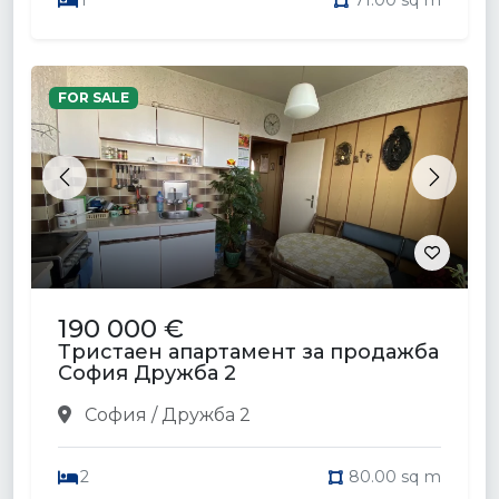
1
71.00 sq m
FOR SALE
Previous
Next
190 000 €
Тристаен апартамент за продажба
София Дружба 2
София / Дружба 2
2
80.00 sq m