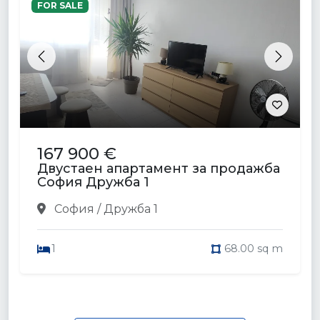
FOR SALE
Previous
Next
167 900 €
Двустаен апартамент за продажба
София Дружба 1
София / Дружба 1
1
68.00 sq m