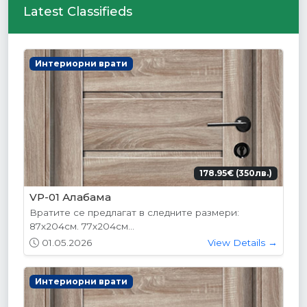
Latest Classifieds
Интериорни врати
178.95€ (350лв.)
VP-01 Алабама
Вратите се предлагат в следните размери:
87х204см. 77х204см...
01.05.2026
View Details →
Интериорни врати