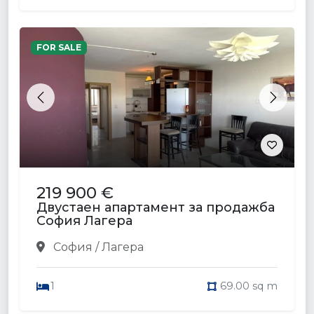
FOR SALE
Previous
Next
219 900 €
Двустаен апартамент за продажба
София Лагера
София / Лагера
1
69.00 sq m