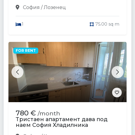
София / Лозенец
1
75.00 sq m
FOR RENT
Previous
Next
780 €
/month
Тристаен апартамент дава под
наем София Хладилника