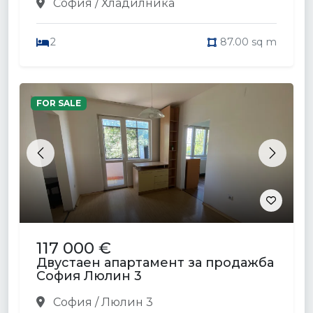
София / Хладилника
2
87.00 sq m
FOR SALE
Previous
Next
117 000 €
Двустаен апартамент за продажба
София Люлин 3
София / Люлин 3