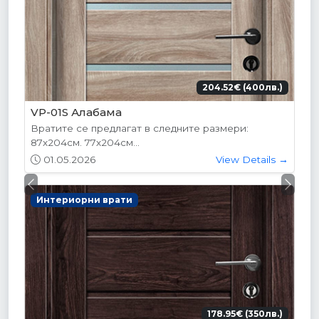
204.52€ (400лв.)
VP-01S Алабама
Вратите се предлагат в следните размери:
87х204см. 77х204см...
01.05.2026
View Details →
Previous
Next
Интериорни врати
178.95€ (350лв.)