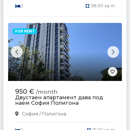
2
98.00 sq m
FOR RENT
Previous
Next
950 €
/month
Двустаен апартамент дава под
наем София Полигона
София / Полигона