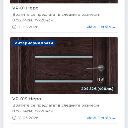
VP-01 Hepo
Вратите се предлагат в следните размери:
87х204см. 77х204см...
01.05.2026
View Details →
Интериорни врати
204.52€ (400лв.)
VP-01S Hepo
Вратите се предлагат в следните размери:
87х204см. 77х204см...
01.05.2026
View Details →