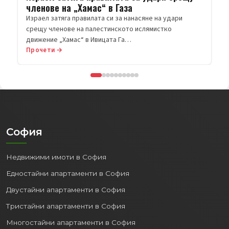
Украйна – склад на Wildberies
Продължава размяната на удари между Русия и
Украйна. 15 души са убити, а над 50 са ранени при нова
руска…
Прочети →
София
Недвижими имоти в София
Едностайни апартаменти в София
Двустайни апартаменти в София
Тристайни апартаменти в София
Многостайни апартаменти в София