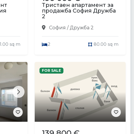
ент
Тристаен апартамент за
ия
продажба София Дружба
2
София / Дружба 2
1.00 sq m
2
80.00 sq m
FOR SALE
Next
139 800 €