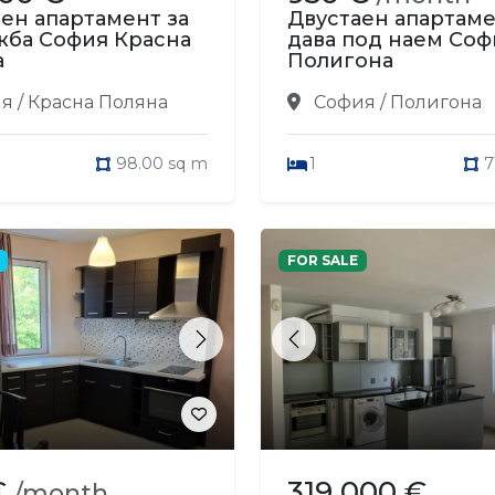
ен апартамент за
Двустаен апартам
жба София Красна
дава под наем Соф
а
Полигона
 / Красна Поляна
София / Полигона
98.00 sq m
1
7
FOR SALE
s
Next
Previous
€
319 000 €
/month