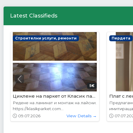
Latest Classifieds
Интериорни врати
Интериор
Previous
178.95€ (350лв.)
VP-01 Алабама
VP-01S А
Вратите се предлагат в следните
Вратите се
размери: 87х204см. 77х204см...
размери: 8
01.05.2026
View Details →
01.05.20