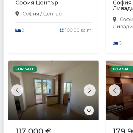
София Център
София
Ливад
София / Център
Софи
Ливади
0
100.00 sq m
0
FOR SALE
FOR SALE
Previous
Next
Previou
117 000 €
179 