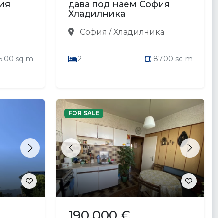
ия
дава под наем София
Хладилника
София / Хладилника
5.00 sq m
2
87.00 sq m
FOR SALE
Next
Previous
Next
190 000 €