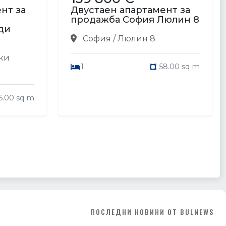
нт за
Двустаен апартамент за
продажба София Люлин 8
ди
София / Люлин 8
ки
1
58.00 sq m
6.00 sq m
ПОСЛЕДНИ НОВИНИ ОТ BULNEWS