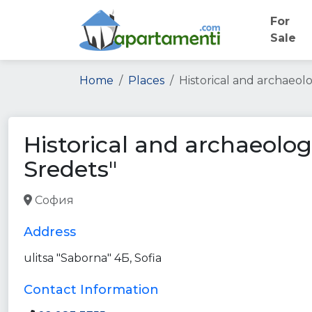
For
Sale
Home
Places
Historical and archaeolo
Historical and archaeologi
Sredets"
София
park
point_of_interest
establishment
Address
ulitsa "Saborna" 4Б, Sofia
Contact Information