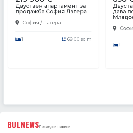
Двустаен апартамент за
Двуста
продажба София Лагера
дава п
Младо
София / Лагера
София
1
69.00 sq m
1
BULNEWS
Последни новини