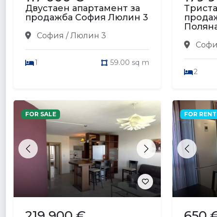
Двустаен апартамент за
Триста
продажба София Люлин 3
прода
Полян
София / Люлин 3
София
1
59.00 sq m
2
FOR SALE
FOR RENT
Previous
Next
Previou
219 900 €
650 