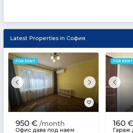
Latest Properties in София
FOR RENT
FOR RENT
Previous
Next
Previou
950 €
160 
/month
Офис дава под наем
Гараж 