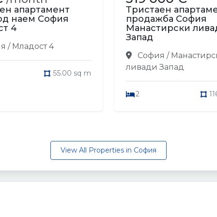
ен апартамент
Тристаен апартаме
од наем София
продажба София
ст 4
Манастирски лива
Запад
 / Младост 4
София / Манастирс
ливади Запад
55.00 sq m
2
11
View All Properties in София