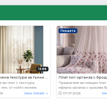
ни врати
Интериорни врати
204.52€ (400лв.)
178.9
лабама
VP-01 Hepo
 предлагат в следните
Вратите се предлагат в сле
7х204см. 77х204см...
размери: 87х204см. 77х204см
26
View Details →
01.05.2026
Vie