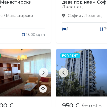
 Манастирски
дава под наем Соф
и
Лозенец
я / Манастирски
София / Лозенец
1
7
18.00 sq m
FOR RENT
s
Next
Previous
900 €
950 €
/month