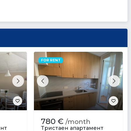
FOR RENT
Next
Previous
Next
780 €
/month
ент
Тристаен апартамент