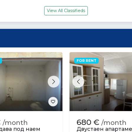
View All Classifieds
FOR RENT
s
Next
Previous
€
680 €
/month
/month
дава под наем
Двустаен апартам