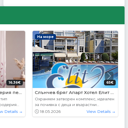
Интериорни врати
Next
5€ (350лв.)
204.52€ (400лв.)
VP-01S Hepo
дните
Вратите се предлагат в следните
...
размери: 87х204см. 77х204см...
w Details →
01.05.2026
View Details →