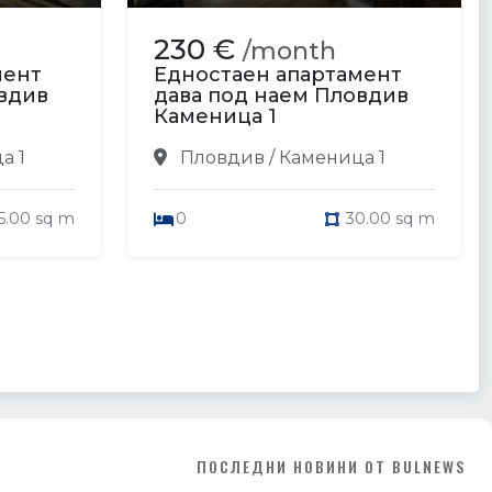
230 €
/month
мент
Едностаен апартамент
вдив
дава под наем Пловдив
Каменица 1
а 1
Пловдив / Каменица 1
5.00 sq m
0
30.00 sq m
ПОСЛЕДНИ НОВИНИ ОТ BULNEWS