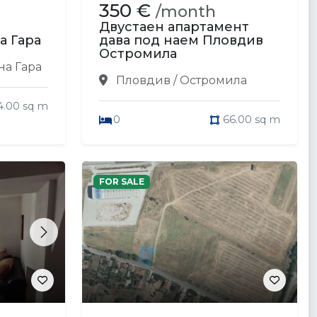
350 €
/month
Двустаен апартамент
а Гара
дава под наем Пловдив
Остромила
на Гара
Пловдив / Остромила
4.00 sq m
0
66.00 sq m
FOR SALE
Next