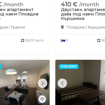
€
410 €
/month
/month
ен апартамент
Двустаен апартам
од наем Пловдив
дава под наем Пло
я
Кършияка
див / Тракия
Пловдив / Кършия
65.00 sq m
0
8
FOR RENT
s
Next
Previous