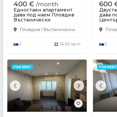
400 €
600 
/month
Едностаен апартамент
Двуста
дава под наем Пловдив
дава п
Въстанически
Центъ
Пловдив / Въстанически
Плов
0
36.00 sq m
0
FOR RENT
FOR RENT
Previous
Next
Previou