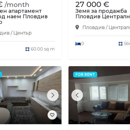
€
27 000 €
/month
ен апартамент
Земя за продажба
од наем Пловдив
Пловдив Централн
р
Пловдив / Централ
див / Център
0
56
60.00 sq m
FOR RENT
s
Next
Previous