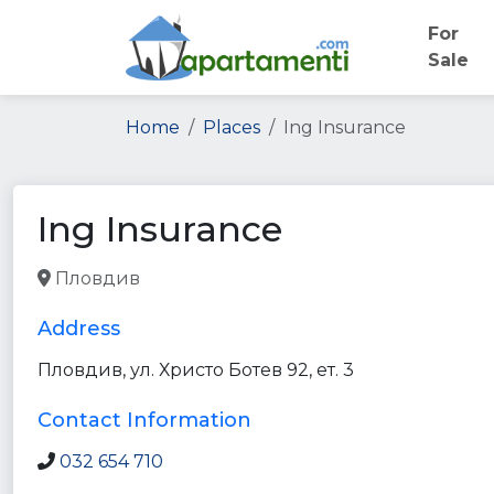
For
Sale
Home
Places
Ing Insurance
Ing Insurance
Пловдив
insurance_agency
finance
point_of_inte
Address
Пловдив, ул. Христо Ботев 92, ет. 3
Contact Information
032 654 710