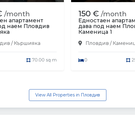
€
150 €
/month
/month
ен апартамент
Едностаен апарта
од наем Пловдив
дава под наем Пло
яка
Каменица 1
див / Кършияка
Пловдив / Камениц
70.00 sq m
0
2
View All Properties in Пловдив