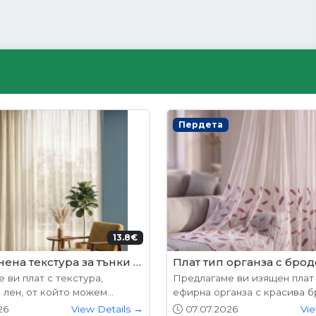
ни врати
Интериорни врати
204.52€ (400лв.)
178.9
лабама
VP-01 Hepo
 предлагат в следните
Вратите се предлагат в сле
7х204см. 77х204см...
размери: 87х204см. 77х204см
26
View Details →
01.05.2026
Vie