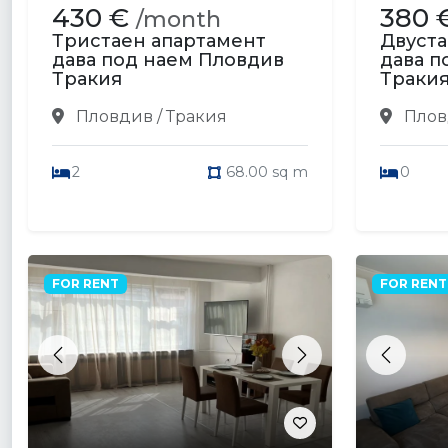
430 €
380 
/month
Тристаен апартамент
Двуста
дава под наем Пловдив
дава п
Тракия
Траки
Пловдив / Тракия
Плов
2
68.00 sq m
0
FOR RENT
FOR RENT
Previous
Next
Previou