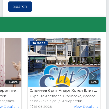
Search
Интериорни врати
Next
5€ (350лв.)
204.52€ (400лв.)
VP-01S Hepo
дните
Вратите се предлагат в следните
...
размери: 87х204см. 77х204см...
w Details →
01.05.2026
View Details →