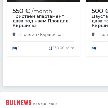
550 €
500 
/month
Тристаен апартамент
Двуста
дава под наем Пловдив
дава п
Кършияка
Кърши
Пловдив / Кършияка
Плов
2
130.00 sq m
1
BULNEWS
Последни новини