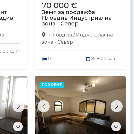
70 000 €
ент
Земя за продажба
вдив
Пловдив Индустриална
зона - Север
ка
Пловдив / Индустриална
зона - Север
0.00 sq m
0
828.00 sq m
FOR RENT
Next
Previous
Next