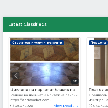
Latest Classifieds
Интериорни врати
Интериор
Previous
178.95€ (350лв.)
VP-01 Алабама
VP-01S А
Вратите се предлагат в следните
Вратите се
размери: 87х204см. 77х204см...
размери: 8
01.05.2026
View Details →
01.05.20