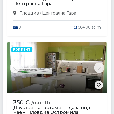
Централна Гара
Пловдив / Централна Гара
0
564.00 sq m
FOR RENT
Previous
Next
350 €
/month
Двустаен апартамент дава под
наем Пловдив Остромила