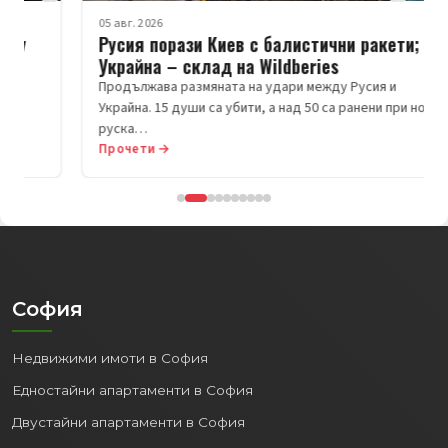
05 авг. 2026
Русия порази Киев с балистични ракети;
Украйна – склад на Wildberies
Продължава размяната на удари между Русия и
Украйна. 15 души са убити, а над 50 са ранени при нова
руска…
Прочети →
София
Недвижими имоти в София
Едностайни апартаменти в София
Двустайни апартаменти в София