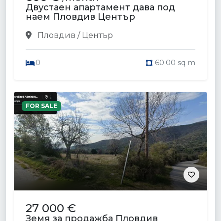
Двустаен апартамент дава под
наем Пловдив Център
Пловдив / Център
0
60.00 sq m
FOR SALE
27 000 €
Земя за продажба Пловдив