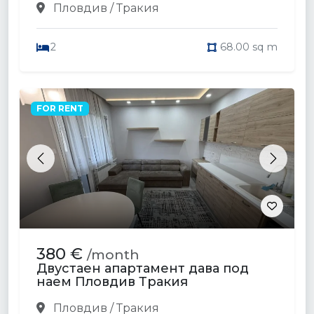
Пловдив / Тракия
2
68.00 sq m
FOR RENT
Previous
Next
380 €
/month
Двустаен апартамент дава под
наем Пловдив Тракия
Пловдив / Тракия