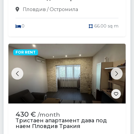
Пловдив / Остромила
0
66.00 sq m
FOR RENT
Previous
Next
430 €
/month
Тристаен апартамент дава под
наем Пловдив Тракия