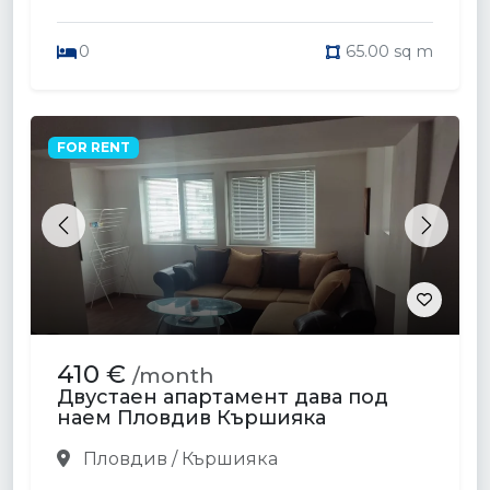
0
65.00 sq m
FOR RENT
Previous
Next
410 €
/month
Двустаен апартамент дава под
наем Пловдив Кършияка
Пловдив / Кършияка