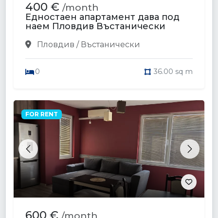
400 €
/month
Едностаен апартамент дава под
наем Пловдив Въстанически
Пловдив / Въстанически
0
36.00 sq m
FOR RENT
Previous
Next
600 €
/month