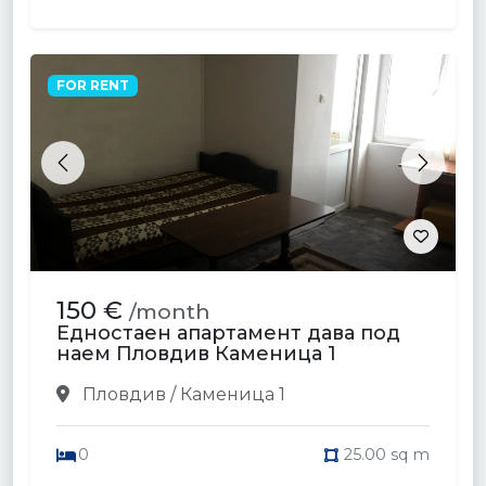
FOR RENT
Previous
Next
150 €
/month
Едностаен апартамент дава под
наем Пловдив Каменица 1
Пловдив / Каменица 1
0
25.00 sq m