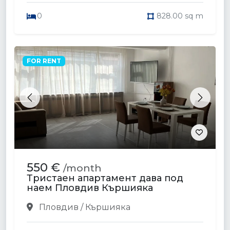
0
828.00 sq m
FOR RENT
Previous
Next
550 €
/month
Тристаен апартамент дава под
наем Пловдив Кършияка
Пловдив / Кършияка