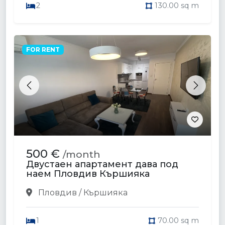
2
130.00 sq m
FOR RENT
Previous
Next
500 €
/month
Двустаен апартамент дава под
наем Пловдив Кършияка
Пловдив / Кършияка
1
70.00 sq m