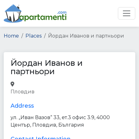
Home
Places
Йордан Иванов и партньори
Йордан Иванов и
партньори
accounting
lawyer
finance
Пловдив
point_of_interest
establishment
Address
ул. „Иван Вазов“ 33, ет.3 офис 3.9, 4000
Център, Пловдив, България