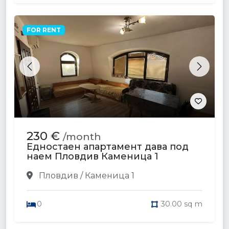
FOR RENT
Previous
Next
230 €
/month
Едностаен апартамент дава под
наем Пловдив Каменица 1
Пловдив / Каменица 1
0
30.00 sq m