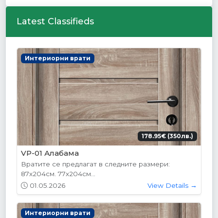
Latest Classifieds
Интериорни врати
178.95€ (350лв.)
VP-01 Алабама
Вратите се предлагат в следните размери:
87х204см. 77х204см...
01.05.2026
View Details →
Интериорни врати