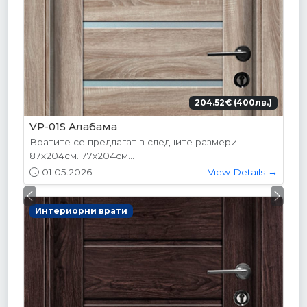
204.52€ (400лв.)
VP-01S Алабама
Вратите се предлагат в следните размери:
87х204см. 77х204см...
01.05.2026
View Details →
Previous
Next
Интериорни врати