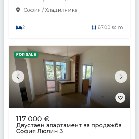
София / Хладилника
2
87.00 sq m
FOR SALE
Previous
Next
117 000 €
Двустаен апартамент за продажба
София Люлин 3