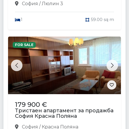
София / Люлин 3
1
59.00 sq m
FOR SALE
Previous
Next
179 900 €
Тристаен апартамент за продажба
София Красна Поляна
София / Красна Поляна