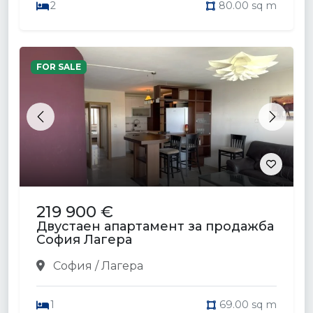
2
80.00 sq m
FOR SALE
Previous
Next
219 900 €
Двустаен апартамент за продажба
София Лагера
София / Лагера
1
69.00 sq m