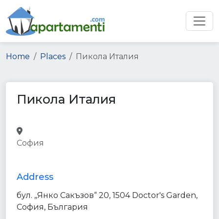
Home
Places
Пикола Италия
Пикола Италия
bakery
supermarket
grocery_or_supermarket
bar
cafe
София
store
restaurant
food
point_of_interest
establishment
Address
бул. „Янко Сакъзов“ 20, 1504 Doctor's Garden,
София, България