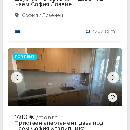
наем София Лозенец
София / Лозенец
1
75.00 sq m
FOR RENT
Previous
Next
780 €
/month
Тристаен апартамент дава под
наем София Хладилника