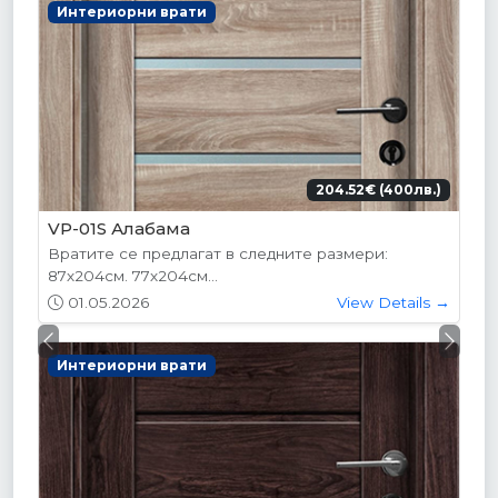
Интериорни врати
204.52€ (400лв.)
VP-01S Алабама
Вратите се предлагат в следните размери:
87х204см. 77х204см...
01.05.2026
View Details →
Previous
Next
Интериорни врати