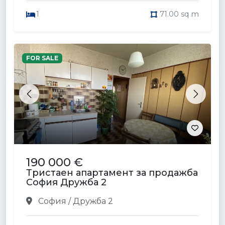
1
71.00 sq m
FOR SALE
Previous
Next
190 000 €
Тристаен апартамент за продажба
София Дружба 2
София / Дружба 2