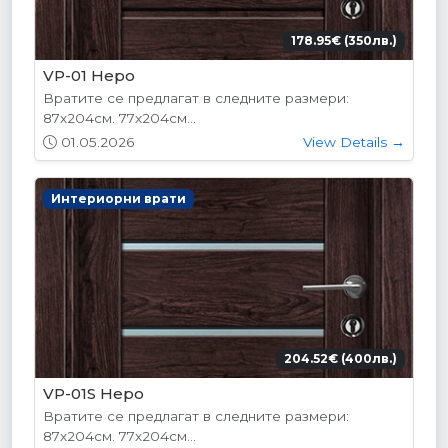
178.95€ (350лв.)
VP-01 Hepo
Вратите се предлагат в следните размери:
87х204см. 77х204см...
01.05.2026
View Details →
Интериорни врати
204.52€ (400лв.)
VP-01S Hepo
Вратите се предлагат в следните размери:
87х204см. 77х204см...