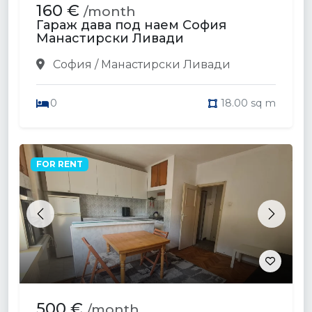
160 €
/month
Гараж дава под наем София
Манастирски Ливади
София / Манастирски Ливади
0
18.00 sq m
FOR RENT
Previous
Next
500 €
/month