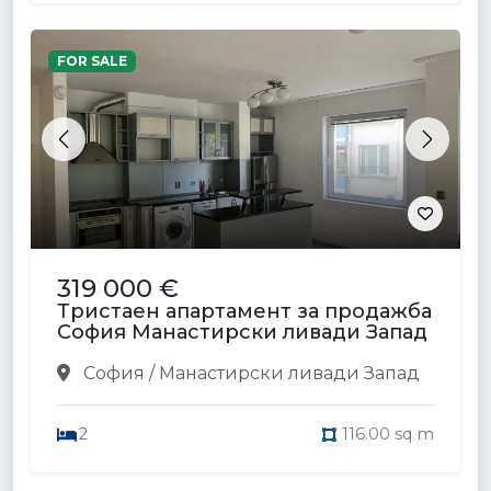
FOR SALE
Previous
Next
319 000 €
Тристаен апартамент за продажба
София Манастирски ливади Запад
София / Манастирски ливади Запад
2
116.00 sq m