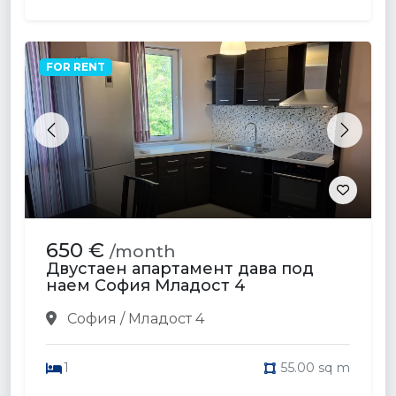
FOR RENT
Previous
Next
650 €
/month
Двустаен апартамент дава под
наем София Младост 4
София / Младост 4
1
55.00 sq m