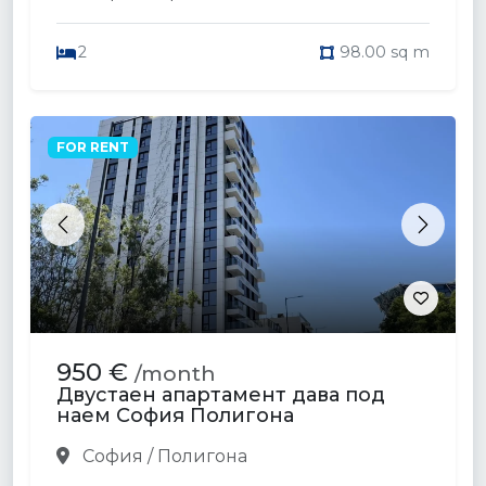
2
98.00 sq m
FOR RENT
Previous
Next
950 €
/month
Двустаен апартамент дава под
наем София Полигона
София / Полигона