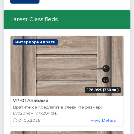
Latest Classifieds
Интериорни врати
178.95€ (350лв.)
VP-01 Алабама
Вратите се предлагат в следните размери:
87х204см. 77х204см...
01.05.2026
View Details →