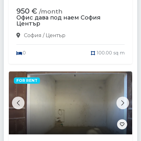
950 €
/month
Офис дава под наем София
Център
София / Център
0
100.00 sq m
FOR RENT
Previous
Next