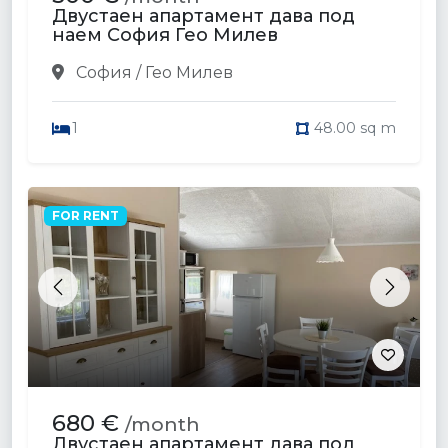
Двустаен апартамент дава под
наем София Гео Милев
София / Гео Милев
1
48.00 sq m
FOR RENT
Previous
Next
680 €
/month
Двустаен апартамент дава под