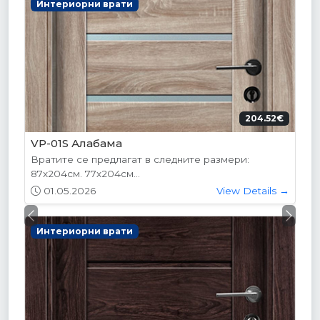
Интериорни врати
204.52€
VP-01S Алабама
Вратите се предлагат в следните размери:
87х204см. 77х204см...
01.05.2026
View Details →
Previous
Next
Интериорни врати