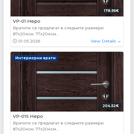
178.95€
VP-01 Hepo
Вратите се предлагат в следните размери:
87х204см. 77х204см...
01.05.2026
View Details →
Интериорни врати
204.52€
VP-01S Hepo
Вратите се предлагат в следните размери:
87х204см. 77х204см...