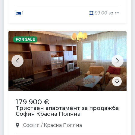
1
59.00 sq m
FOR SALE
Previous
Next
179 900 €
Тристаен апартамент за продажба
София Красна Поляна
София / Красна Поляна