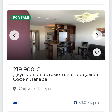
FOR SALE
Previous
Next
219 900 €
Двустаен апартамент за продажба
София Лагера
София / Лагера
1
69.00 sq m