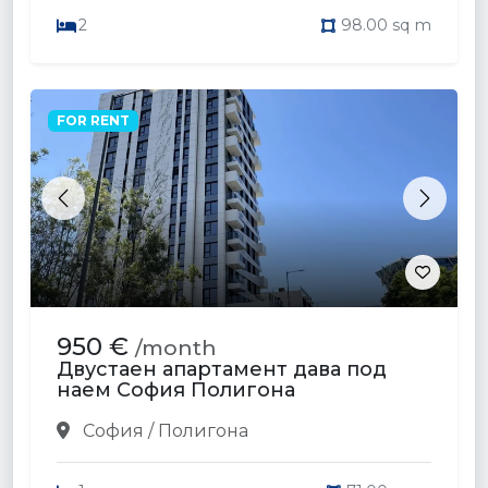
2
98.00 sq m
FOR RENT
Previous
Next
950 €
/month
Двустаен апартамент дава под
наем София Полигона
София / Полигона