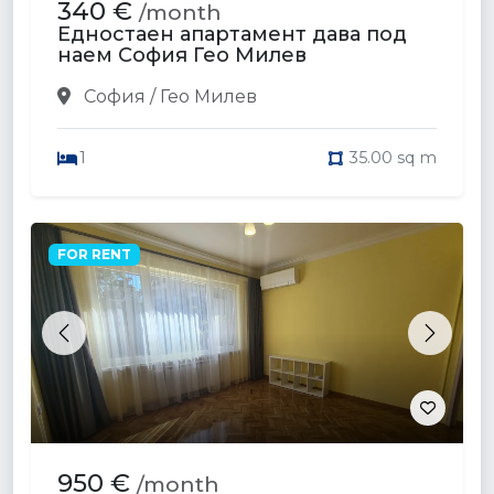
340 €
/month
Едностаен апартамент дава под
наем София Гео Милев
София / Гео Милев
1
35.00 sq m
FOR RENT
Previous
Next
950 €
/month