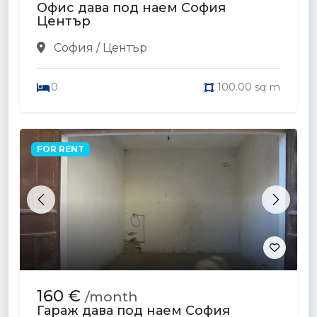
Офис дава под наем София
Център
София / Център
0
100.00 sq m
FOR RENT
Previous
Next
160 €
/month
Гараж дава под наем София