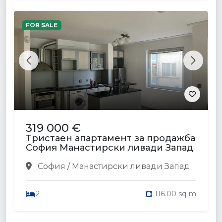
FOR SALE
Previous
Next
319 000 €
Тристаен апартамент за продажба
София Манастирски ливади Запад
София / Манастирски ливади Запад
2
116.00 sq m