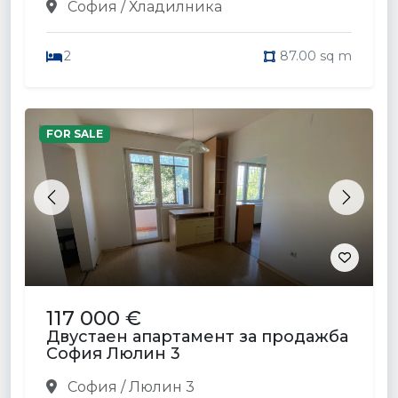
София / Хладилника
2
87.00 sq m
FOR SALE
Previous
Next
117 000 €
Двустаен апартамент за продажба
София Люлин 3
София / Люлин 3