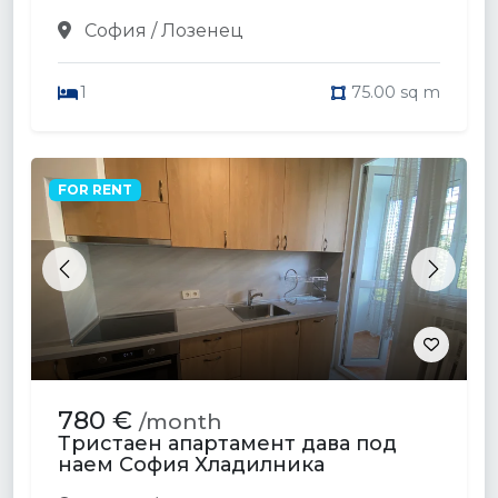
София / Лозенец
1
75.00 sq m
FOR RENT
Previous
Next
780 €
/month
Тристаен апартамент дава под
наем София Хладилника