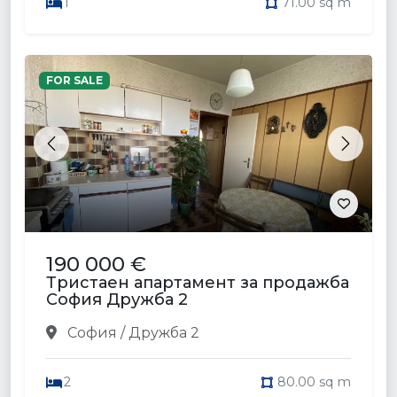
1
71.00 sq m
FOR SALE
Previous
Next
190 000 €
Тристаен апартамент за продажба
София Дружба 2
София / Дружба 2
2
80.00 sq m