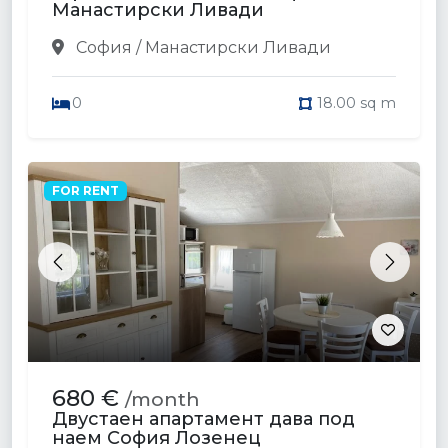
Манастирски Ливади
София / Манастирски Ливади
0
18.00 sq m
FOR RENT
Previous
Next
680 €
/month
Двустаен апартамент дава под
наем София Лозенец