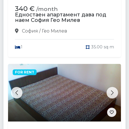
340 €
/month
Едностаен апартамент дава под
наем София Гео Милев
София / Гео Милев
1
35.00 sq m
FOR RENT
Previous
Next