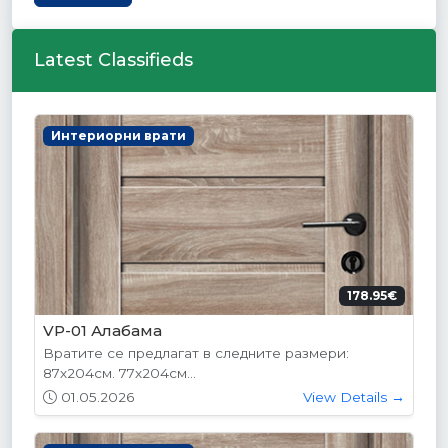
Latest Classifieds
Интериорни врати
178.95€
VP-01 Алабама
Вратите се предлагат в следните размери:
87х204см. 77х204см...
01.05.2026
View Details →