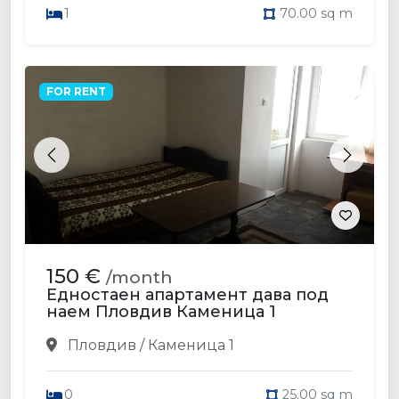
1
70.00 sq m
FOR RENT
Previous
Next
150 €
/month
Едностаен апартамент дава под
наем Пловдив Каменица 1
Пловдив / Каменица 1
0
25.00 sq m