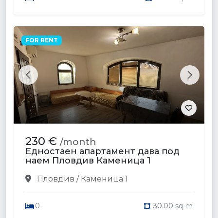
FOR RENT
Previous
Next
230 €
/month
Едностаен апартамент дава под
наем Пловдив Каменица 1
Пловдив / Каменица 1
0
30.00 sq m