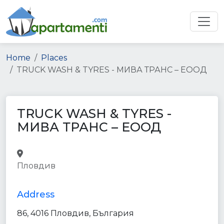
Home
Places
TRUCK WASH & TYRES - МИВА ТРАНС – ЕООД
TRUCK WASH & TYRES -
МИВА ТРАНС – ЕООД
car_wash
car_repair
store
moving_company
point_of_interest
Пловдив
establishment
Address
86, 4016 Пловдив, България