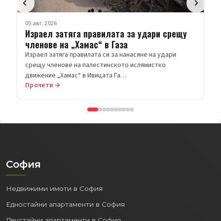
Прочети →
София
Недвижими имоти в София
Едностайни апартаменти в София
Двустайни апартаменти в София