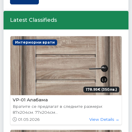
Latest Classifieds
Интериорни врати
178.95€ (350лв.)
VP-01 Алабама
Вратите се предлагат в следните размери:
87х204см. 77х204см...
01.05.2026
View Details →