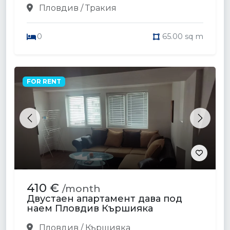
Пловдив / Тракия
0
65.00 sq m
FOR RENT
Previous
Next
410 €
/month
Двустаен апартамент дава под
наем Пловдив Кършияка
Пловдив / Кършияка