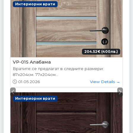
Интериорни врати
204.52€ (400лв.)
VP-01S Алабама
Вратите се предлагат в следните размери:
87х204см. 77х204см...
01.05.2026
View Details →
Previous
Next
Интериорни врати