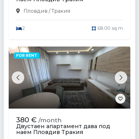
Пловдив / Тракия
2
68.00 sq m
FOR RENT
Previous
Next
380 €
/month
Двустаен апартамент дава под
наем Пловдив Тракия