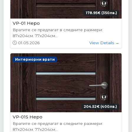
178.95€ (350лв.)
VP-01 Hepo
Вратите се предлагат в следните размери:
87х204см. 77х204см...
01.05.2026
View Details →
Интериорни врати
204.52€ (400лв.)
VP-01S Hepo
Вратите се предлагат в следните размери:
87х204см. 77х204см...