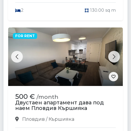
2
130.00 sq m
FOR RENT
Previous
Next
500 €
/month
Двустаен апартамент дава под
наем Пловдив Кършияка
Пловдив / Кършияка