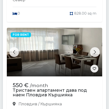
0
828.00 sq m
FOR RENT
Previous
Next
550 €
/month
Тристаен апартамент дава под
наем Пловдив Кършияка
Пловдив / Кършияка