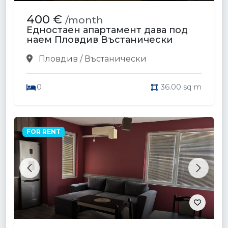
400 €
/month
Едностаен апартамент дава под
наем Пловдив Въстанически
Пловдив / Въстанически
0
36.00 sq m
FOR RENT
Previous
Next