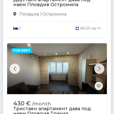
наем Пловдив Остромила
Пловдив / Остромила
0
66.00 sq m
FOR RENT
Previous
Next
430 €
/month
Тристаен апартамент дава под
наем Пловдив Тракия