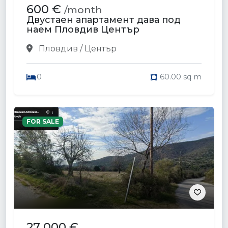
600 €
/month
Двустаен апартамент дава под
наем Пловдив Център
Пловдив / Център
0
60.00 sq m
FOR SALE
27 000 €