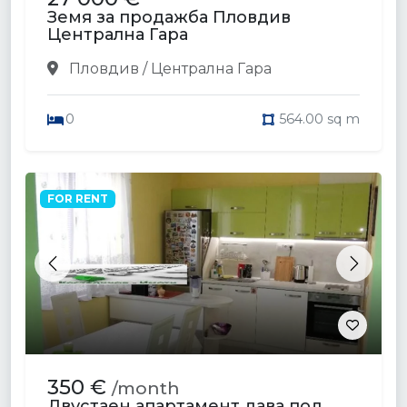
Земя за продажба Пловдив
Централна Гара
Пловдив / Централна Гара
0
564.00 sq m
FOR RENT
Previous
Next
350 €
/month
Двустаен апартамент дава под