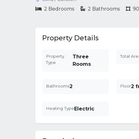
2 Bedrooms
2 Bathrooms
90
Property Details
Property
Three
Total Are
Type
Rooms
Bathrooms
2
Floor
2 
Heating Type
Electric