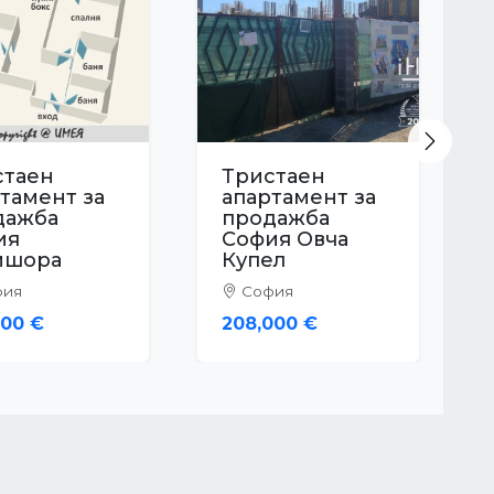
Next
стаен
Тристаен
тамент за
апартамент за
дажба
продажба
ия Надежда
София
Банишора
ия
София
900 €
255,763 €