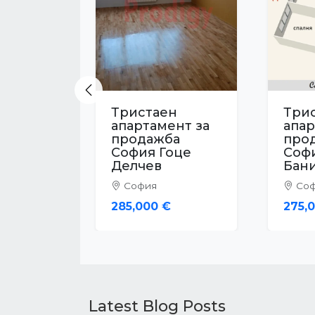
Previous
Тристаен
Три
апартамент за
апар
продажба
про
София Център
Соф
1
София
Соф
275,000 €
179,
Latest Blog Posts