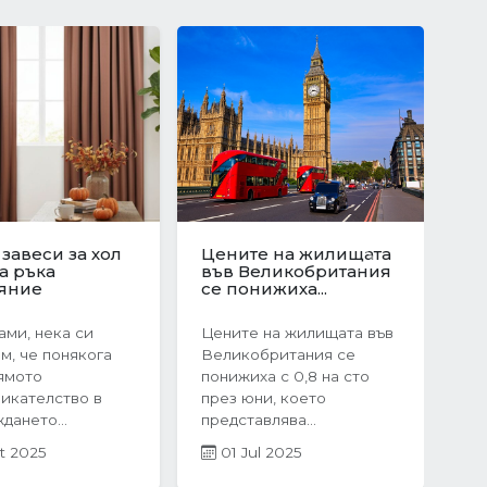
юционен скок
Защо да изберете
те на
ново строителство?
Next
ата в
Предимствата на...
я:...
Когато става въпрос за
оследния
покупка на жилище,
чие на 2024
много хора инстинктивно
жилищният пазар
се насочват към...
рия бележи
05 Mar 2025
ен...
r 2025