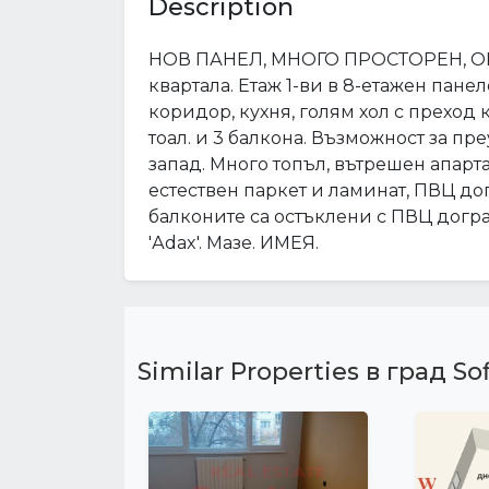
Description
НОВ ПАНЕЛ, МНОГО ПРОСТОРЕН, ОБЗА
квартала. Етаж 1-ви в 8-етажен панел
коридор, кухня, голям хол с преход 
тоал. и 3 балкона. Възможност за пре
запад. Много топъл, вътрешен апарта
естествен паркет и ламинат, ПВЦ до
балконите са остъклени с ПВЦ догра
'Аdax'. Мазе. ИМЕЯ.
Similar Properties в град Sof