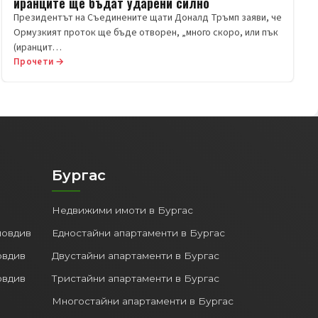
иранците ще бъдат ударени силно
Президентът на Съединените щати Доналд Тръмп заяви, че
Ормузкият проток ще бъде отворен, „много скоро, или пък
(иранцит…
Прочети →
Бургас
Недвижими имоти в Бургас
ловдив
Едностайни апартаменти в Бургас
овдив
Двустайни апартаменти в Бургас
овдив
Тристайни апартаменти в Бургас
Многостайни апартаменти в Бургас