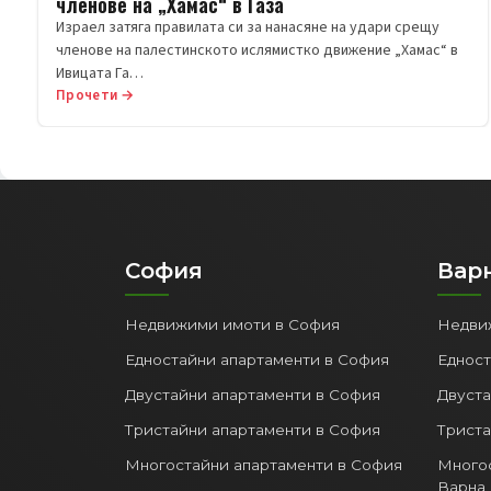
членове на „Хамас“ в Газа
Израел затяга правилата си за нанасяне на удари срещу
членове на палестинското ислямистко движение „Хамас“ в
Ивицата Га…
Прочети →
София
Вар
Недвижими имоти в София
Недви
Едностайни апартаменти в София
Едност
Двустайни апартаменти в София
Двуста
Тристайни апартаменти в София
Триста
Многостайни апартаменти в София
Многос