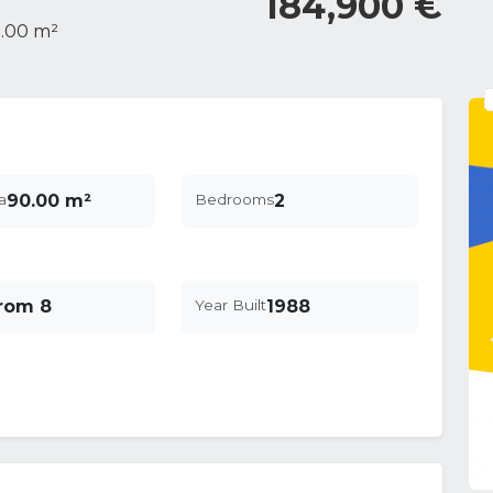
184,900 €
.00 m²
a
90.00 m²
Bedrooms
2
from 8
Year Built
1988