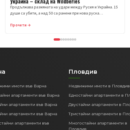
Украйна – склад на Wildberies
Продължава размяната на удари между Русия и Украйна. 15
души са убити, а над 50 са ранени при нова руска…
Прочети →
на
Пловдив
жими имоти във Варна
Недвижими имоти в Пловдив
айни апартаменти във Варна
Едностайни апартаменти в П
йни апартаменти във Варна
Двустайни апартаменти в Пл
йни апартаменти във Варна
Тристайни апартаменти в Пл
тайни апартаменти във
Многостайни апартаменти в