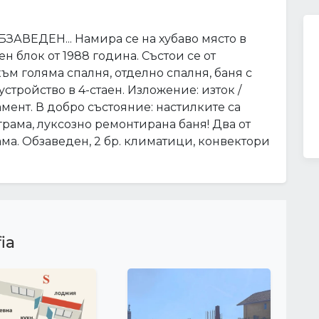
ВЕДЕН... Намира се на хубаво място в
ен блок от 1988 година. Състои се от
към голяма спалня, отделно спалня, баня с
устройство в 4-стаен. Изложение: изток /
мент. В добро състояние: настилките са
грама, луксозно ремонтирана баня! Два от
ма. Обзаведен, 2 бр. климатици, конвектори
ia