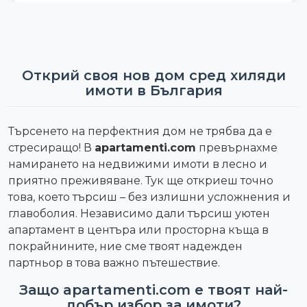
Открий своя нов дом сред хиляди
имоти в България
Търсенето на перфектния дом не трябва да е
стресиращо! В
apartamenti.com
превърнахме
намирането на недвижими имоти в лесно и
приятно преживяване. Тук ще откриеш точно
това, което търсиш – без излишни усложнения и
главоболия. Независимо дали търсиш уютен
апартамент в центъра или просторна къща в
покрайнините, ние сме твоят надежден
партньор в това важно пътешествие.
Защо apartamenti.com е твоят най-
добър избор за имоти?