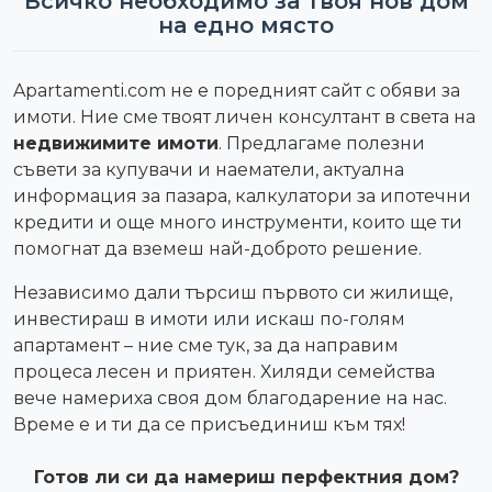
Всичко необходимо за твоя нов дом
на едно място
Apartamenti.com не е поредният сайт с обяви за
имоти. Ние сме твоят личен консултант в света на
недвижимите имоти
. Предлагаме полезни
съвети за купувачи и наематели, актуална
информация за пазара, калкулатори за ипотечни
кредити и още много инструменти, които ще ти
помогнат да вземеш най-доброто решение.
Независимо дали търсиш първото си жилище,
инвестираш в имоти или искаш по-голям
апартамент – ние сме тук, за да направим
процеса лесен и приятен. Хиляди семейства
вече намериха своя дом благодарение на нас.
Време е и ти да се присъединиш към тях!
Готов ли си да намериш перфектния дом?