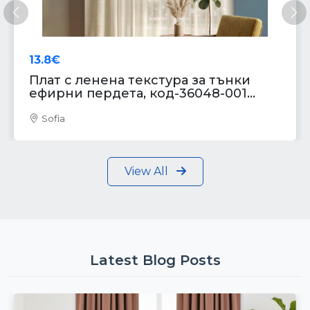
Previous
Ne
13.8€
Плат с ленена текстура за тънки
ефирни пердета, код-36048-001...
Sofia
View All
Latest Blog Posts