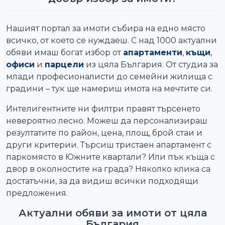
Нашият портал за имоти събира на едно място
всичко, от което се нуждаеш. С над 1000 актуални
обяви имаш богат избор от
апартаменти
,
къщи
,
офиси
и
парцели
из цяла България. От студиа за
млади професионалисти до семейни жилища с
градини – тук ще намериш имота на мечтите си.
Интелигентните ни филтри правят търсенето
невероятно лесно. Можеш да персонализираш
резултатите по район, цена, площ, брой стаи и
други критерии. Търсиш тристаен апартамент с
паркомясто в Южните квартали? Или пък къща с
двор в околностите на града? Няколко клика са
достатъчни, за да видиш всички подходящи
предложения.
Актуални обяви за имоти от цяла
България