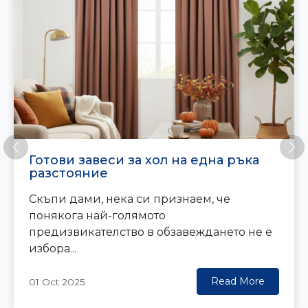
Previous
Ne
Готови завеси за хол на една ръка
разстояние
Скъпи дами, нека си признаем, че
понякога най-голямото
предизвикателство в обзавеждането не е
избора...
Read More
01 Oct 2025