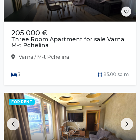
205 000 €
Three Room Apartment for sale Varna
M-t Pchelina
Varna / M-t Pchelina
3
85.00 sq m
FOR RENT
Previous
Next