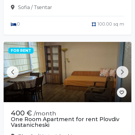
Sofia / Tsentar
0
100.00 sq m
FOR RENT
Previous
Next
400 €
/month
One Room Apartment for rent Plovdiv
Vastanicheski