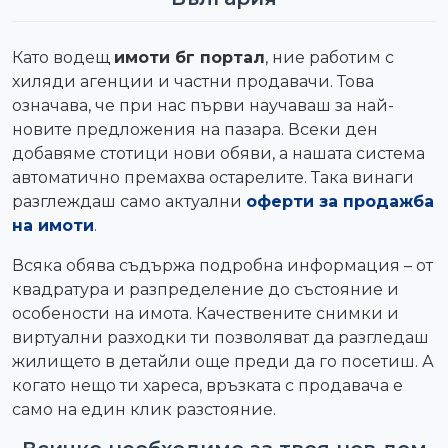
Като водещ
имоти бг портал
, ние работим с
хиляди агенции и частни продавачи. Това
означава, че при нас първи научаваш за най-
новите предложения на пазара. Всеки ден
добавяме стотици нови обяви, а нашата система
автоматично премахва остарелите. Така винаги
разглеждаш само актуални
оферти за продажба
на имоти
.
Всяка обява съдържа подробна информация – от
квадратура и разпределение до състояние и
особености на имота. Качествените снимки и
виртуални разходки ти позволяват да разгледаш
жилището в детайли още преди да го посетиш. А
когато нещо ти хареса, връзката с продавача е
само на един клик разстояние.