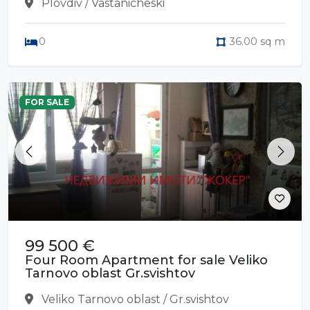
Plovdiv / Vastanicheski
0
36.00 sq m
FOR SALE
Previous
Next
99 500 €
Four Room Apartment for sale Veliko
Tarnovo oblast Gr.svishtov
Veliko Tarnovo oblast / Gr.svishtov