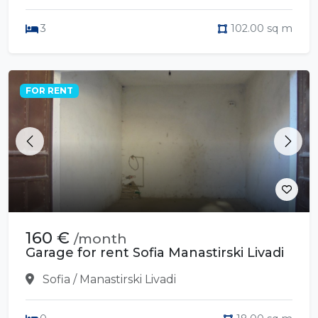
3
102.00 sq m
FOR RENT
Previous
Next
160 €
/month
Garage for rent Sofia Manastirski Livadi
Sofia / Manastirski Livadi