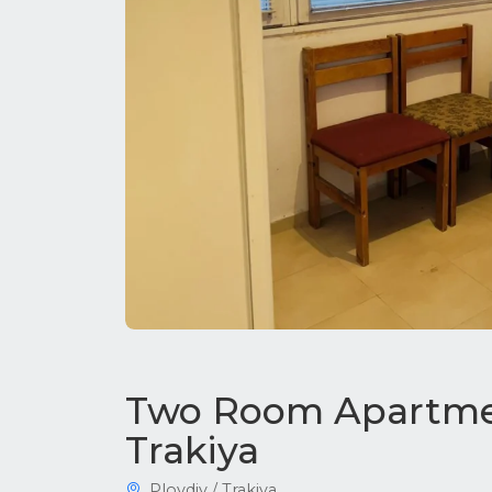
Two Room Apartmen
Trakiya
Plovdiv / Trakiya