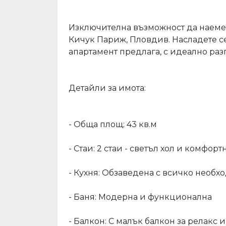
Изключителна възможност да наемет
Кичук Париж, Пловдив. Насладете се
апартамент предлага, с идеално ра
Детайли за имота:
- Обща площ: 43 кв.м
- Стаи: 2 стаи - светъл хол и комфор
- Кухня: Обзаведена с всичко необх
- Баня: Модерна и функционална
- Балкон: С малък балкон за релакс и