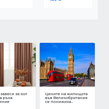
юционен скок
Защо да изберете
те на
ново строителство?
Next
ата в
Предимствата на...
я:...