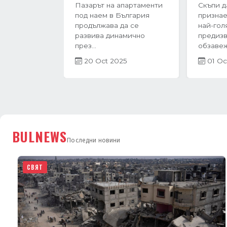
Имотният пазар във
През п
Варна преживява период
тримесе
на интензивен растеж в
година 
навечерието на...
в Бълга
27 Jun 2025
невероят
21 Ap
BULNEWS
Последни новини
СВЯТ