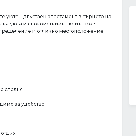
е уютен двустаен апартамент в сърцето на
 на уюта и спокойствието, които този
зпределение и отлично местоположение.
тна спалня
одимо за удобство
 отдих