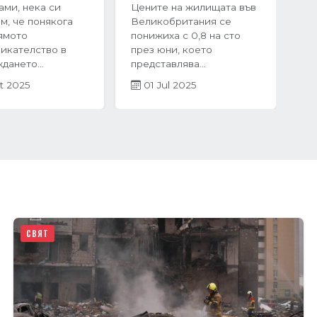
Когато става въпрос за
оследния
покупка на жилище,
чие на 2024
много хора инстинктивно
жилищният пазар
се насочват към...
рия бележи
05 Mar 2025
ен...
r 2025
СВЯТ