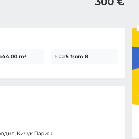
300 €
a
44.00 m²
Floor
5 from 8
овдив, Кичук Париж