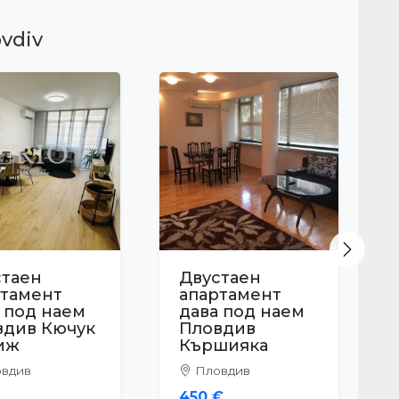
ovdiv
Next
стаен
Двустаен
ртамент
апартамент
 под наем
дава под наем
вдив
Пловдив
кия
Кършияка
вдив
Пловдив
€
500 €