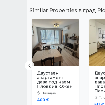
Similar Properties в град Pl
Previous
Двустаен
Дву
апартамент
апа
дава под наем
дава
Пловдив
Пло
Кършияка
Тра
Пловдив
Пло
358 €
358 