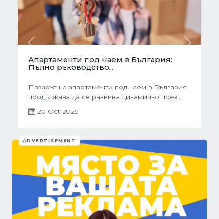
Previous
Next
Готови завеси за хол на една ръка
разстояние
Скъпи дами, нека си признаем, че понякога
най-голямото предизвикателство в
обзавеждането...
01 Oct 2025
ADVERTISEMENT