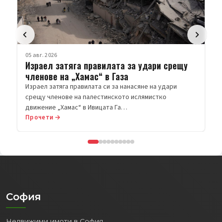
05 авг. 2026
Израел затяга правилата за удари срещу
членове на „Хамас“ в Газа
Израел затяга правилата си за нанасяне на удари
срещу членове на палестинското ислямистко
движение „Хамас“ в Ивицата Га…
Прочети →
София