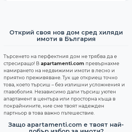
Открий своя нов дом сред хиляди
имоти в България
Търсенето на перфектния дом не трябва да е
стресиращо! В
apartamenti.com
превърнахме
намирането на недвижими имоти в лесно и
приятно преживяване. Тук ще откриеш точно
това, което търсиш – без излишни усложнения и
главоболия. Независимо дали търсиш уютен
апартамент в центъра или просторна къща в
покрайнините, ние сме твоят надежден
партньор в това важно пътешествие.
Защо apartamenti.com е твоят най-
добър избор за имоти?