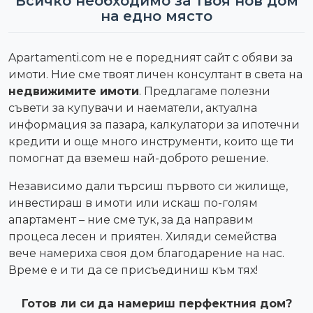
Всичко необходимо за твоя нов дом
на едно място
Apartamenti.com не е поредният сайт с обяви за
имоти. Ние сме твоят личен консултант в света на
недвижимите имоти
. Предлагаме полезни
съвети за купувачи и наематели, актуална
информация за пазара, калкулатори за ипотечни
кредити и още много инструменти, които ще ти
помогнат да вземеш най-доброто решение.
Независимо дали търсиш първото си жилище,
инвестираш в имоти или искаш по-голям
апартамент – ние сме тук, за да направим
процеса лесен и приятен. Хиляди семейства
вече намериха своя дом благодарение на нас.
Време е и ти да се присъединиш към тях!
Готов ли си да намериш перфектния дом?