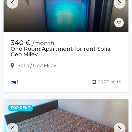
Previous
Next
340 €
/month
One Room Apartment for rent Sofia
Geo Milev
Sofia / Geo Milev
1
35.00 sq m
FOR RENT
Previous
Next