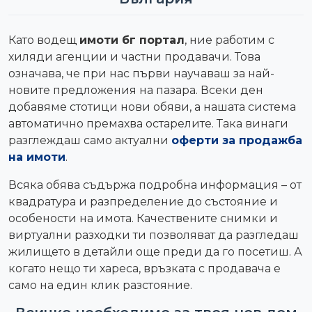
Като водещ
имоти бг портал
, ние работим с
хиляди агенции и частни продавачи. Това
означава, че при нас първи научаваш за най-
новите предложения на пазара. Всеки ден
добавяме стотици нови обяви, а нашата система
автоматично премахва остарелите. Така винаги
разглеждаш само актуални
оферти за продажба
на имоти
.
Всяка обява съдържа подробна информация – от
квадратура и разпределение до състояние и
особености на имота. Качествените снимки и
виртуални разходки ти позволяват да разгледаш
жилището в детайли още преди да го посетиш. А
когато нещо ти хареса, връзката с продавача е
само на един клик разстояние.