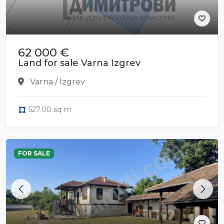
62 000 €
Land for sale Varna Izgrev
Varna / Izgrev
527.00 sq m
FOR SALE
Previous
Next