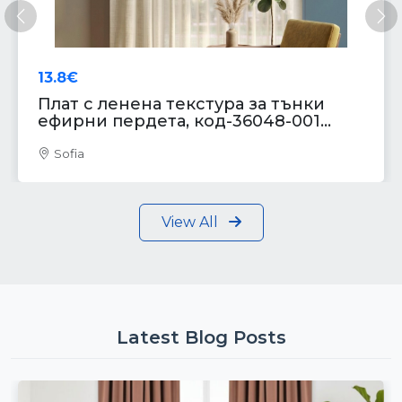
Previous
Ne
13.8€
Плат с ленена текстура за тънки
ефирни пердета, код-36048-001...
Sofia
View All
Latest Blog Posts