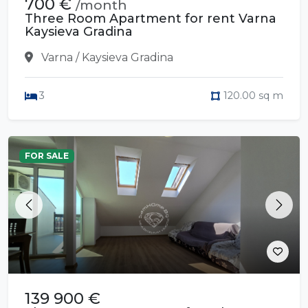
700 €
/month
Three Room Apartment for rent Varna
Kaysieva Gradina
Varna / Kaysieva Gradina
3
120.00 sq m
FOR SALE
Previous
Next
139 900 €