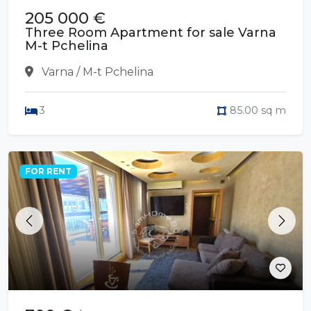
205 000 €
Three Room Apartment for sale Varna
M-t Pchelina
Varna / M-t Pchelina
3
85.00 sq m
FOR RENT
Previous
Next