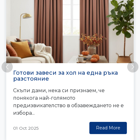
Previous
Ne
Готови завеси за хол на една ръка
разстояние
Скъпи дами, нека си признаем, че
понякога най-голямото
предизвикателство в обзавеждането не е
избора...
Read More
01 Oct 2025