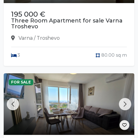
195 000 €
Three Room Apartment for sale Varna
Troshevo
Varna / Troshevo
3
80.00 sq m
FOR SALE
Previous
Next