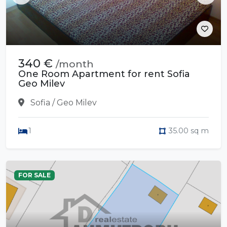
340 €
/month
One Room Apartment for rent Sofia
Geo Milev
Sofia / Geo Milev
1
35.00 sq m
FOR SALE