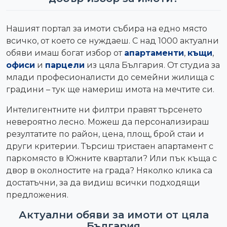
Нашият портал за имоти събира на едно място
всичко, от което се нуждаеш. С над 1000 актуални
обяви имаш богат избор от
апартаменти
,
къщи
,
офиси
и
парцели
из цяла България. От студиа за
млади професионалисти до семейни жилища с
градини – тук ще намериш имота на мечтите си.
Интелигентните ни филтри правят търсенето
невероятно лесно. Можеш да персонализираш
резултатите по район, цена, площ, брой стаи и
други критерии. Търсиш тристаен апартамент с
паркомясто в Южните квартали? Или пък къща с
двор в околностите на града? Няколко клика са
достатъчни, за да видиш всички подходящи
предложения.
Актуални обяви за имоти от цяла
България