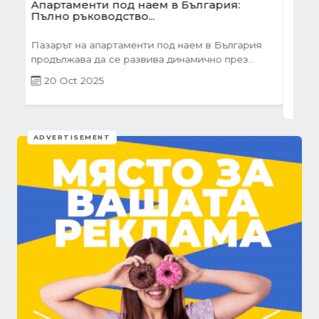
Готови завеси за хол на една ръка
разстояние
Скъпи дами, нека си признаем, че понякога
най-голямото предизвикателство в
обзавеждането...
01 Oct 2025
ADVERTISEMENT