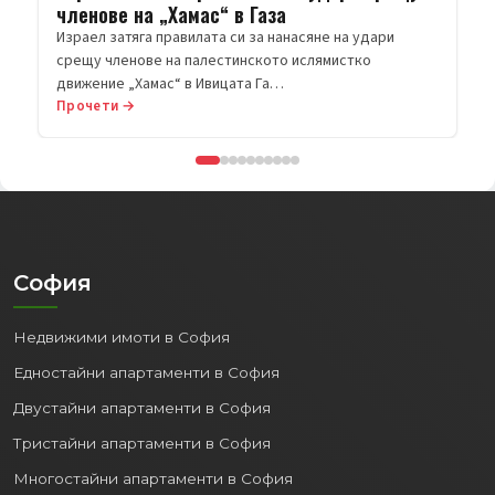
членове на „Хамас“ в Газа
Израел затяга правилата си за нанасяне на удари
срещу членове на палестинското ислямистко
движение „Хамас“ в Ивицата Га…
Прочети →
София
Недвижими имоти в София
Едностайни апартаменти в София
Двустайни апартаменти в София
Тристайни апартаменти в София
Многостайни апартаменти в София