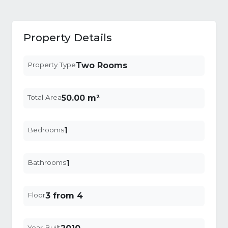
Property Details
Property Type
Two Rooms
Total Area
50.00 m²
Bedrooms
1
Bathrooms
1
Floor
3 from 4
Year Built