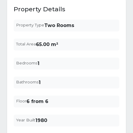
Property Details
Property Type
Two Rooms
Total Area
65.00 m²
Bedrooms
1
Bathrooms
1
Floor
6 from 6
Year Built
1980