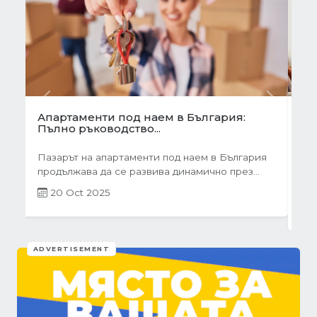
Previous
Next
Готови завеси за хол на една ръка
разстояние
Скъпи дами, нека си признаем, че понякога
най-голямото предизвикателство в
обзавеждането...
01 Oct 2025
ADVERTISEMENT