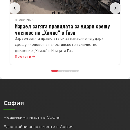
05 авг. 2026
Израел затяга правилата за удари срещу
членове на „Хамас“ в Газа
Израел затяга правилата си за нанасяне на удари
срещу членове на палестинското ислямистко
движение „Хамас“ в Ивицата Га…
Прочети →
София
Недвижими имоти в София
Едностайни апартаменти в София