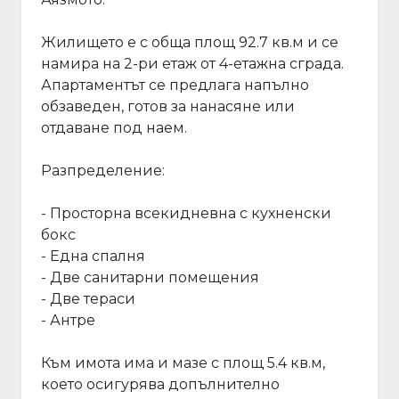
Жилището е с обща площ 92.7 кв.м и се
намира на 2-ри етаж от 4-етажна сграда.
Апартаментът се предлага напълно
обзаведен, готов за нанасяне или
отдаване под наем.
Разпределение:
- Просторна всекидневна с кухненски
бокс
- Една спалня
- Две санитарни помещения
- Две тераси
- Антре
Към имота има и мазе с площ 5.4 кв.м,
което осигурява допълнително