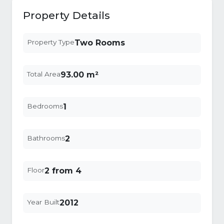
Property Details
Property Type
Two Rooms
Total Area
93.00 m²
Bedrooms
1
Bathrooms
2
Floor
2 from 4
Year Built
2012