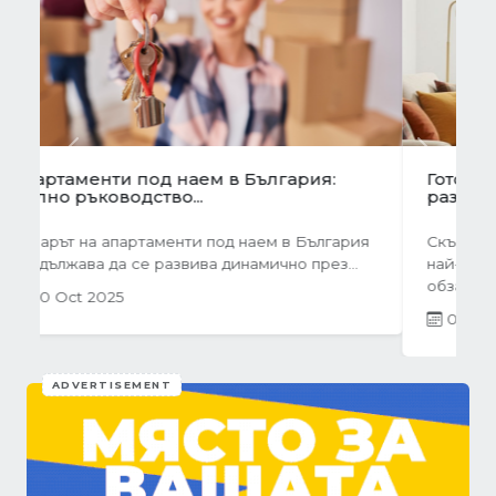
Previous
Next
Готови завеси за хол на една ръка
разстояние
Скъпи дами, нека си признаем, че понякога
най-голямото предизвикателство в
обзавеждането...
01 Oct 2025
ADVERTISEMENT